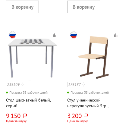
239109
176187
Поставка 35 рабочих дней
Поставка 35 рабочих дней
Стол шахматный белый,
Стул ученический
серый
нерегулируемый 5гр.,
фанера+металл,
9 150
3 200
руб.
руб.
коричневый,
Цена за штуку
Цена за штуку
прямоугольная труба