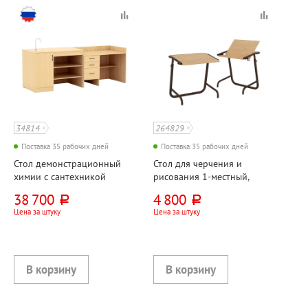
34814
264829
Поставка 35 рабочих дней
Поставка 35 рабочих дней
Стол демонстрационный
Стол для черчения и
химии с сантехникой
рисования 1-местный,
ЛДСП+ПВХ,
ЛДСП+металл, клен,
38 700
4 800
руб.
руб.
2400мм*750мм*880мм,
коричневый, круглая труба
Цена за штуку
Цена за штуку
клен