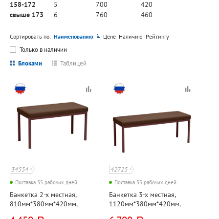
158-172
5
700
420
свыше 173
6
760
460
Сортировать по:
Наименованию
Цене
Наличию
Рейтингу
Только в наличии
Блоками
Таблицей
34554
42725
Поставка 35 рабочих дней
Поставка 35 рабочих дней
Банкетка 2-х местная,
Банкетка 3-х местная,
810мм*380мм*420мм,
1120мм*380мм*420мм,
кожзам+металл,
кожзам+металл,