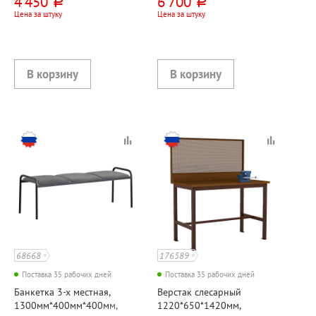
4 450
6 700
руб.
руб.
коричневая
коричневая
Цена за штуку
Цена за штуку
68668
176589
Поставка 35 рабочих дней
Поставка 35 рабочих дней
Банкетка 3-х местная,
Верстак слесарный
1300мм*400мм*400мм,
1220*650*1420мм,