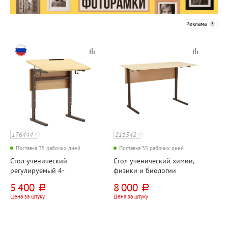
Реклама
176444
211342
Поставка 35 рабочих дней
Поставка 35 рабочих дней
Стол ученический
Стол ученический химии,
регулируемый 4-
физики и биологии
6гр.наклон столешницы 0-
1200мм*600мм*760мм,
5 400
8 000
руб.
руб.
10 (градусов) 1-местный,
клен, коричневый,
Цена за штуку
Цена за штуку
ЛДСП+металл, клен,
прямоугольная труба
коричневый,
прямоугольная труба