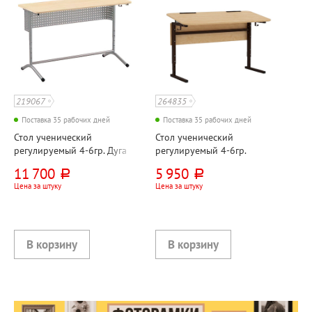
219067
264835
Поставка 35 рабочих дней
Поставка 35 рабочих дней
Стол ученический
Стол ученический
регулируемый 4-6гр. Дуга
регулируемый 4-6гр.
2-х местный, клен+серый,
наклон столешницы 0-10
11 700
5 950
руб.
руб.
круглая труба
(градусов) 2-х местный,
Цена за штуку
Цена за штуку
ЛДСП+металл, клен,
коричневый,
прямоугольная труба