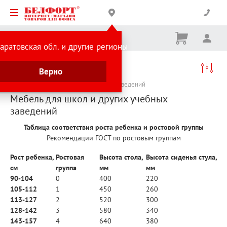
Корзина
Вх
Ничего
аратовская обл. и другие регионы
не
выбрано
Каталог товаров
Товары для школы
Верно
Мебель для учебных заведений
Мебель для школ и других учебных заведений
Мебель для школ и других учебных
заведений
Таблица соответствия роста ребенка и ростовой группы
Рекомендации ГОСТ по ростовым группам
Рост ребенка,
Ростовая
Высота стола,
Высота сиденья стула,
см
группа
мм
мм
90-104
0
400
220
105-112
1
450
260
113-127
2
520
300
128-142
3
580
340
143-157
4
640
380