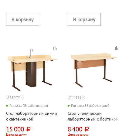
219075
211339
Поставка 35 рабочих дней
Поставка 35 рабочих дней
Стол лабораторный химии
Стол ученический
с сантехникой
лабораторный с бортиком
клен+коричневый,
клен, коричневый,
15 000
8 400
руб.
руб.
прямоугольная труба
прямоугольная труба
Цена за штуку
Цена за штуку