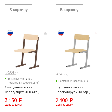
40903
41435
Есть в наличии
3
шт.
Поставка 35 рабочих дней
Поставка 35 рабочих дней
Стул ученический
Стул ученический
нерегулируемый 6гр.,
нерегулируемый 6гр.,
фанера+металл,
фанера+металл, серый,
3 150
2 400
руб.
руб.
коричневый,
прямоугольная труба
Цена за штуку
Цена за штуку
прямоугольная труба