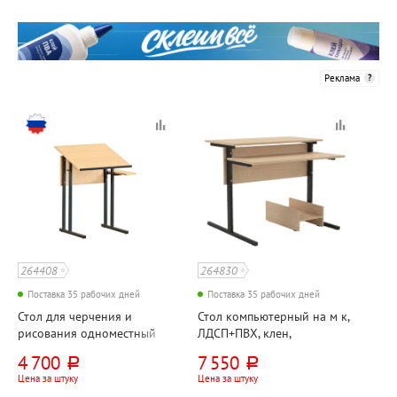
Реклама
264408
264830
Поставка 35 рабочих дней
Поставка 35 рабочих дней
Стол для черчения и
Стол компьютерный на м к,
рисования одноместный
ЛДСП+ПВХ, клен,
5гр, м, к, коричневый, на
коричневый,
4 700
7 550
руб.
руб.
трубе 25*25*1,5мм
прямоугольная труба
Цена за штуку
Цена за штуку