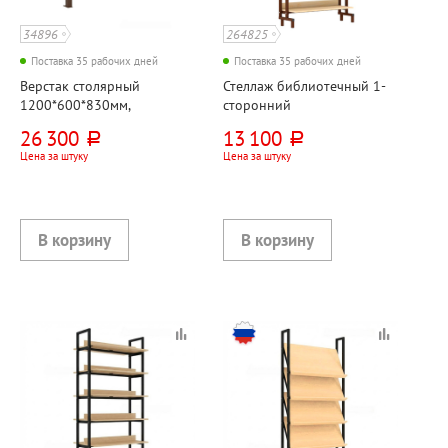
34896
264825
Поставка 35 рабочих дней
Поставка 35 рабочих дней
Верстак столярный
Стеллаж библиотечный 1-
1200*600*830мм,
сторонний
коричневый
900мм*300мм*1900мм,
26 300
13 100
руб.
руб.
ЛДСП+металл,
Цена за штуку
Цена за штуку
клен+коричневый