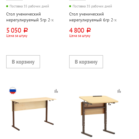
Поставка 35 рабочих дней
Поставка 35 рабочих дней
Стол ученический
Стол ученический
нерегулируемый 5гр 2-х
нерегулируемый 6гр 2-х
местный, ЛДСП+металл,
местный, ЛДСП+металл,
5 050
4 800
руб.
руб.
клен, коричневый,
клен, коричневый,
Цена за штуку
Цена за штуку
прямоугольная труба
прямоугольная труба