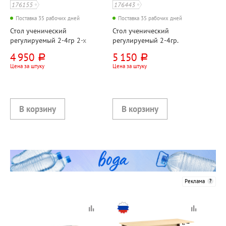
176155
176443
Поставка 35 рабочих дней
Поставка 35 рабочих дней
Стол ученический
Стол ученический
регулируемый 2-4гр 2-х
регулируемый 2-4гр.
местный, ЛДСП+металл,
наклон столешницы 0-10
4 950
5 150
руб.
руб.
клен, коричневый,
(градусов) 1-местный,
Цена за штуку
Цена за штуку
прямоугольная труба
ЛДСП+металл, клен,
коричневый,
прямоугольная труба
Реклама