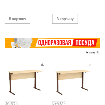
Реклама
264832
264833