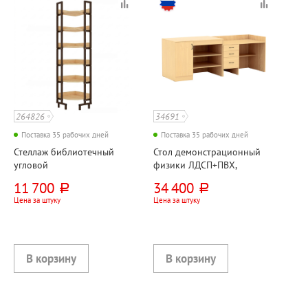
264826
34691
Поставка 35 рабочих дней
Поставка 35 рабочих дней
Стеллаж библиотечный
Стол демонстрационный
угловой
физики ЛДСП+ПВХ,
450мм*450мм*1900мм,
2400мм*750мм*880мм,
11 700
34 400
руб.
руб.
ЛДСП+металл,
клен
Цена за штуку
Цена за штуку
клен+коричневый