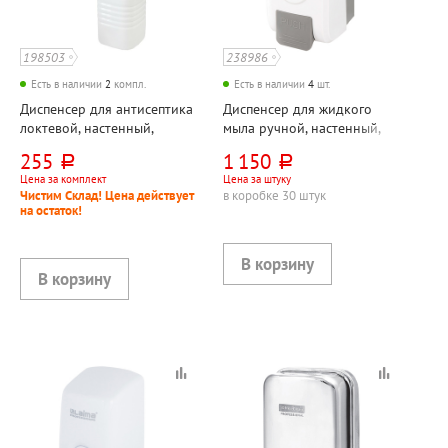
198503
238986
Есть в наличии
2
компл.
Есть в наличии
4
шт.
Диспенсер для антисептика
Диспенсер для жидкого
локтевой, настенный,
мыла ручной, настенный,
"ДЛТ-1", черный, 1л, металл
Laima, "Профессионал
255
1 150
руб.
руб.
(Professional)", 1л, пластик,
Цена за комплект
Цена за штуку
белый
Чистим Склад! Цена действует
в коробке 30 штук
на остаток!