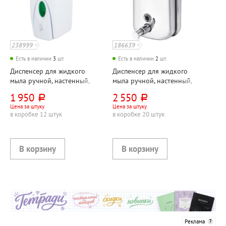
238999
186639
Есть в наличии
3
шт.
Есть в наличии
2
шт.
Диспенсер для жидкого
Диспенсер для жидкого
мыла ручной, настенный,
мыла ручной, настенный,
Laima, "Профессионал
OfficeClean, "Профессионал
1 950
2 550
руб.
руб.
(Professional)", 1л, пластик,
(Professional)", 1л,
Цена за штуку
Цена за штуку
белый
нержавеющая сталь
в коробке 12 штук
в коробке 20 штук
Реклама