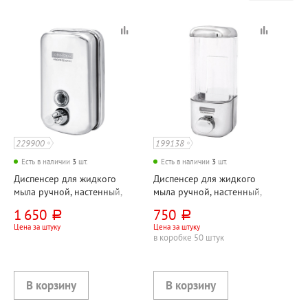
229900
199138
Есть в наличии
3
шт.
Есть в наличии
3
шт.
Диспенсер для жидкого
Диспенсер для жидкого
мыла ручной, настенный,
мыла ручной, настенный,
OfficeClean, "Профессионал
OfficeClean, "Профессионал
1 650
750
руб.
руб.
(Professional)", 500мл,
(Professional)", 500мл,
Цена за штуку
Цена за штуку
нержавеющая сталь
пластик, хром
в коробке 50 штук