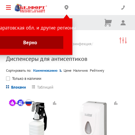
Корзина
Вх
Ничего
аратовская обл. и другие регионы
не
выбрано
Каталог товаров
Верно
Средства индивидуальной защиты и дезинфекция
Диспенсеры для антисептиков
Диспенсеры для антисептиков
Сортировать по:
Наименованию
Цене
Наличию
Рейтингу
Только в наличии
Блоками
Таблицей