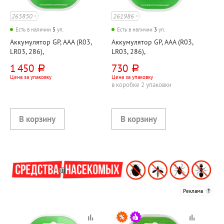
265850
261986
Есть в наличии
5
уп.
Есть в наличии
3
уп.
Аккумулятор GP, AAA (R03,
Аккумулятор GP, AAA (R03,
LR03, 286),
LR03, 286),
"Возобновляемая энергия
"Возобновляемая энергия
1 450
730
руб.
руб.
(ReEnergy)", 1000Ач, 4шт
(ReEnergy)", 1000мАч, 2шт
Цена за упаковку
Цена за упаковку
в коробке 2 упаковки
Реклама