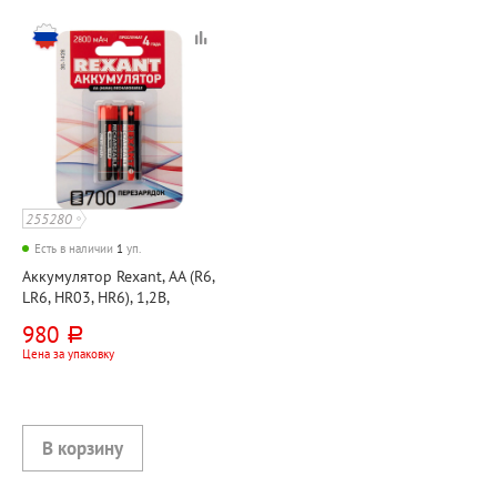
255280
Есть в наличии
1
уп.
Аккумулятор Rexant, AA (R6,
LR6, HR03, HR6), 1,2В,
2800Ач, никель-металл-
980
руб.
гидридный, 2шт, блистер
Цена за упаковку