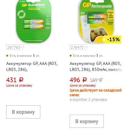
-15%
267765
176471
Есть в наличии
3
уп.
Есть в наличии
3
уп.
Аккумулятор GP, AAA (R03,
Аккумулятор GP, AAA (R03,
LR03, 286),
LR03, 286), 850мАч, никель-
"Возобновляемая энергия
металл-гидридный, 2шт
431
496
585
руб.
руб.
руб.
(ReEnergy)", 650Ач, никель-
Цена за упаковку
Цена за упаковку
металл-гидридный, 2шт
Цена действует на складской
запас
в коробке 2 упаковки