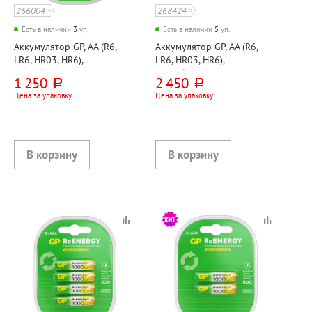
266004
268424
Есть в наличии
3
уп.
Есть в наличии
5
уп.
Аккумулятор GP, AA (R6,
Аккумулятор GP, AA (R6,
LR6, HR03, HR6),
LR6, HR03, HR6),
"Возобновляемая энергия
"Возобновляемая энергия
1 250
2 450
руб.
руб.
(ReEnergy)", 2700Ач, 2шт
(ReEnergy)", 2700Ач, 4шт
Цена за упаковку
Цена за упаковку