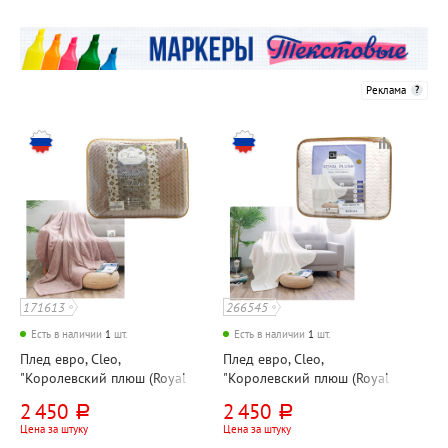
Реклама
171613
266545
Есть в наличии
1
шт.
Есть в наличии
1
шт.
Плед евро, Cleo,
Плед евро, Cleo,
"Королевский плюш (Royal
"Королевский плюш (Royal
plush)", 200см*200см,
plush)", 220см*200см,
2 450
2 450
руб.
руб.
бежевый, велсофт
белый, велсофт, 300г⁄м²
Цена за штуку
Цена за штуку