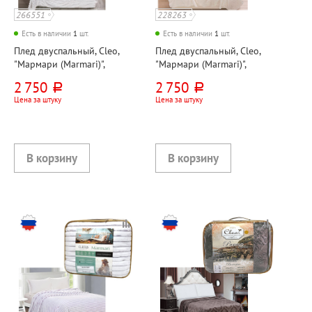
266551
228263
Есть в наличии
1
шт.
Есть в наличии
1
шт.
Плед двуспальный, Cleo,
Плед двуспальный, Cleo,
"Мармари (Marmari)",
"Мармари (Marmari)",
200см*180см, коричневый,
200см*180см, молочный,
2 750
2 750
руб.
руб.
велсофт, 350г⁄м²
велсофт
Цена за штуку
Цена за штуку