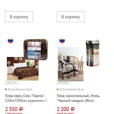
266559
263066
Есть в наличии
1
шт.
Есть в наличии
1
шт.
Плед евро, Cleo, "Парма",
Плед односпальный, Этель,
220см*200см, коричневый,
"Черный квадрат (Black
велсофт, 280г⁄м²
square)", 120см*120см,
2 350
2 200
руб.
руб.
бежевый,
Цена за штуку
Цена за штуку