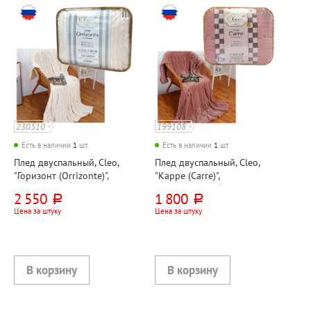
230510
199108
Есть в наличии
1
шт.
Есть в наличии
1
шт.
Плед двуспальный, Cleo,
Плед двуспальный, Cleo,
"Горизонт (Orrizonte)",
"Карре (Carre)",
200см*180см, молочный,
200см*180см, бежевый,
2 550
1 800
руб.
руб.
велсофт
велсофт
Цена за штуку
Цена за штуку