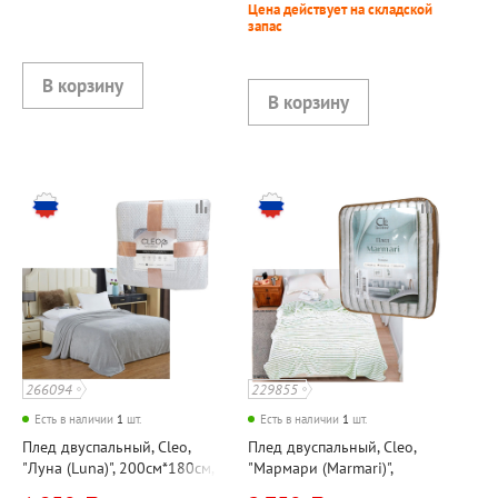
Цена действует на складской
запас
266094
229855
Есть в наличии
1
шт.
Есть в наличии
1
шт.
Плед двуспальный, Cleo,
Плед двуспальный, Cleo,
"Луна (Luna)", 200см*180см,
"Мармари (Marmari)",
в атласной ленте, серый,
200см*180см, зеленый,