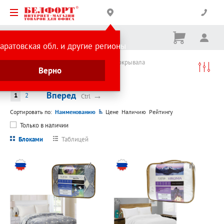
Корзина
Вх
Ничего
аратовская обл. и другие регионы
не
выбрано
Каталог товаров
Текстиль
Пледы и покрывала
Верно
Пледы и покрывала
Вперед
→
1
2
Ctrl
Сортировать по:
Наименованию
Цене
Наличию
Рейтингу
Только в наличии
Блоками
Таблицей