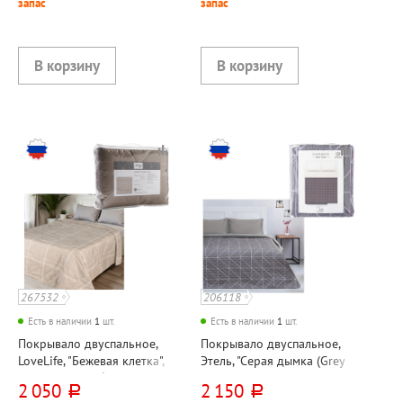
запас
запас
267532
206118
Есть в наличии
1
шт.
Есть в наличии
1
шт.
Покрывало двуспальное,
Покрывало двуспальное,
LoveLife, "Бежевая клетка",
Этель, "Серая дымка (Grey
210см*180см, бежевое,
haze)", 220см*180см, серое,
2 050
2 150
руб.
руб.
микрофайбер
микрофибра, 80г⁄м²