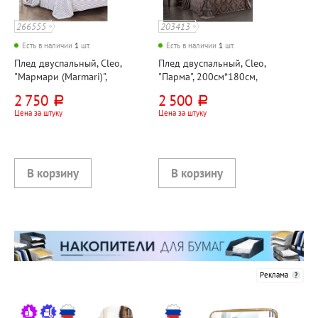
266555
203413
Есть в наличии
1
шт.
Есть в наличии
1
шт.
Плед двуспальный, Cleo,
Плед двуспальный, Cleo,
"Мармари (Marmari)",
"Парма", 200см*180см,
200см*180см, фиолетовый,
коричневый, велсофт
2 750
2 500
руб.
руб.
велсофт, 350г⁄м²
Цена за штуку
Цена за штуку
Реклама