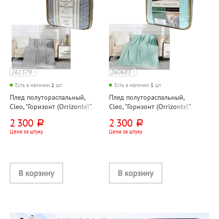
261379
260683
Есть в наличии
1
шт.
Есть в наличии
1
шт.
Плед полутораспальный,
Плед полутораспальный,
Cleo, "Горизонт (Orrizonte)",
Cleo, "Горизонт (Orrizonte)",
200см*150см, серый,
200см*150см, тиффани,
2 300
2 300
руб.
руб.
велсофт
велсофт
Цена за штуку
Цена за штуку