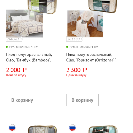
260583
261380
Есть в наличии
1
шт.
Есть в наличии
1
шт.
Плед полутораспальный,
Плед полутораспальный,
Cleo, "Бамбук (Bamboo)",
Cleo, "Горизонт (Orrizonte)",
200см*150см, велсофт
200см*150см, молочный,
2 000
2 300
руб.
руб.
велсофт
Цена за штуку
Цена за штуку