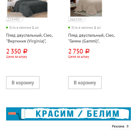
225491
266550
Есть в наличии
1
шт.
Есть в наличии
1
шт.
Плед двуспальный, Cleo,
Плед двуспальный, Cleo,
"Виргиния (Virginia)",
"Гамми (Gammi)",
200см*180см, серый,
200см*180см, бежевый,
2 350
2 750
руб.
руб.
велсофт
велсофт, 280г⁄м²
Цена за штуку
Цена за штуку
Реклама