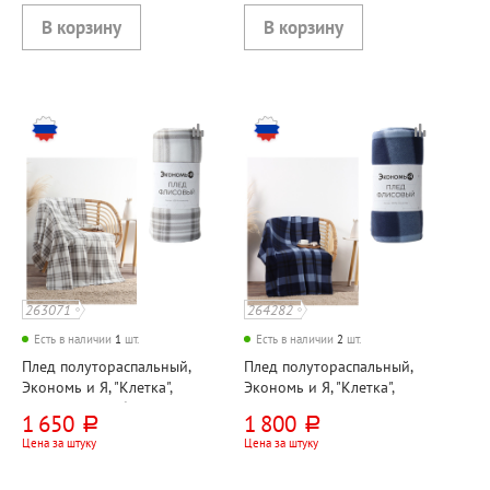
263071
264282
Есть в наличии
1
шт.
Есть в наличии
2
шт.
Плед полутораспальный,
Плед полутораспальный,
Экономь и Я, "Клетка",
Экономь и Я, "Клетка",
200см*150см, белый,
200см*150см, синий, флис,
1 650
1 800
руб.
руб.
полиэстер
160г⁄м²
Цена за штуку
Цена за штуку