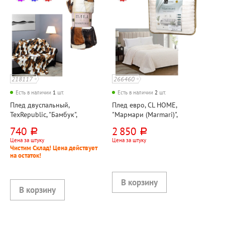
218117
266460
Есть в наличии
1
шт.
Есть в наличии
2
шт.
Плед двуспальный,
Плед евро, CL HOME,
TexRepublic, "Бамбук",
"Мармари (Marmari)",
210см*180см, коричневый,
220см*200см, молочный,
740
2 850
руб.
руб.
фланель, 260г⁄м²
велсофт, 290г⁄м²
Цена за штуку
Цена за штуку
Чистим Склад! Цена действует
на остаток!