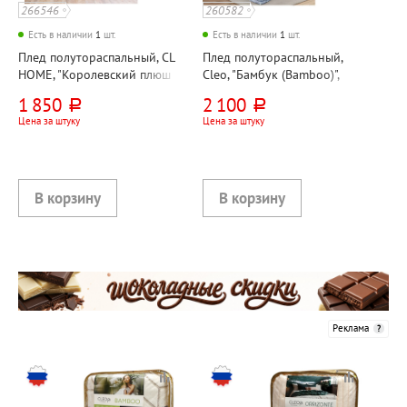
266546
260582
Есть в наличии
1
шт.
Есть в наличии
1
шт.
Плед полутораспальный, CL
Плед полутораспальный,
HOME, "Королевский плюш
Cleo, "Бамбук (Bamboo)",
(Royal plush)", 200см*150см,
200см*150см, велсофт
1 850
2 100
руб.
руб.
серый, велсофт, 300г⁄м²
Цена за штуку
Цена за штуку
Реклама