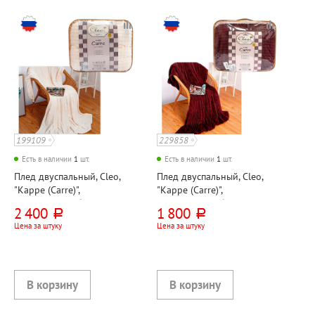
199109
229858
Есть в наличии
1
шт.
Есть в наличии
1
шт.
Плед двуспальный, Cleo,
Плед двуспальный, Cleo,
"Карре (Carre)",
"Карре (Carre)",
200см*180см, белый,
200см*180см, бордовый,
2 400
1 800
руб.
руб.
велсофт
велсофт
Цена за штуку
Цена за штуку