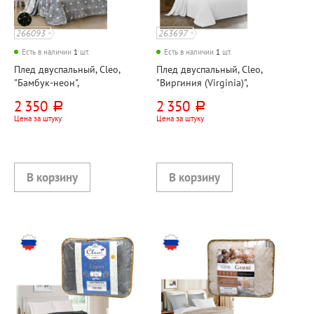
266093
263697
Есть в наличии
1
шт.
Есть в наличии
1
шт.
Плед двуспальный, Cleo,
Плед двуспальный, Cleo,
"Бамбук-неон",
"Виргиния (Virginia)",
200см*180см, велсофт
200см*180см, белый,
2 350
2 350
руб.
руб.
велсофт
Цена за штуку
Цена за штуку