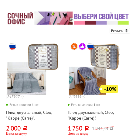
Реклама
-10%
247927
213559
Есть в наличии
1
шт.
Есть в наличии
1
шт.
Плед двуспальный, Cleo,
Плед двуспальный, Cleo,
"Карре (Carre)",
"Карре (Carre)",
200см*180см, серый,
200см*180см, сиреневый,
2 000
1 750
1 944,44
руб.
руб.
руб.
велсофт
велсофт
Цена за штуку
Цена за штуку