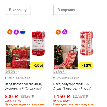
-10%
-10%
263068
263069
Есть в наличии
1
шт.
Есть в наличии
1
шт.
Плед полутораспальный,
Плед полутораспальный,
Экономь и Я, "Снежинки",
Этель, "Новогодний узор",
180см*150см, красный,
200см*150см, коралловый,
800
1 150
888,89
1 277,78
руб.
руб.
руб.
руб.
полиэстер
полиэстер
Цена за штуку
Цена за штуку
Цена действует на складской
Цена действует на складской