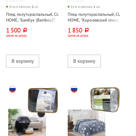
Есть в наличии
1
шт.
Есть в наличии
1
шт.
Плед полутораспальный, CL
Плед полутораспальный, CL
HOME, "Бамбук (Bamboo)",
HOME, "Королевский плюш
200см*150см, серый,
(Royal plush)", 200см*150см,
1 500
1 850
руб.
руб.
микрофибра, 190г⁄м², в
белый, велсофт, 300г⁄м²
Цена за штуку
Цена за штуку
атласной ленте