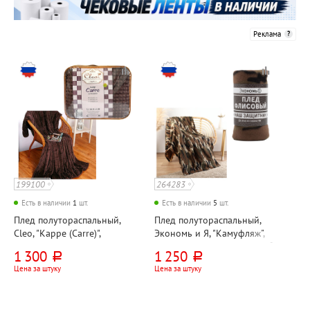
Реклама
199100
264283
Есть в наличии
1
шт.
Есть в наличии
5
шт.
Плед полутораспальный,
Плед полутораспальный,
Cleo, "Карре (Carre)",
Экономь и Я, "Камуфляж",
200см*150см, темно-
200см*150см, флис, 160г⁄м²
1 300
1 250
руб.
руб.
коричневый, велсофт
Цена за штуку
Цена за штуку