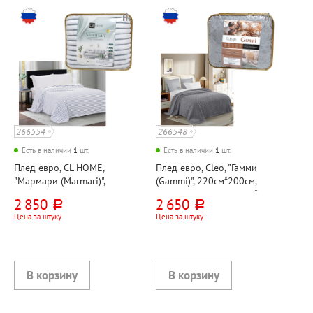
266554
266548
Есть в наличии
1
шт.
Есть в наличии
1
шт.
Плед евро, CL HOME,
Плед евро, Cleo, "Гамми
"Мармари (Marmari)",
(Gammi)", 220см*200см,
220см*200см, серый,
серый, велсофт, 280г⁄м²
2 850
2 650
руб.
руб.
велсофт, 290г⁄м²
Цена за штуку
Цена за штуку