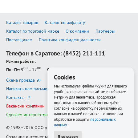
Каталог товаров
Каталог по алфавиту
Каталог по торговой марке
О компании
Партнеры
Поставщикам
Политика конфиденциальности
Телефон в Саратове:
(8452) 211-111
Режим работы:
00
00
Пн–Пт
: 9
.. 17
Сб–Вс
: выходной
Cookies
Схема проезда
Мы используем файлы «куки» для вашего
Написать нам письмо
удобства пользования сайтом и собираем
Контакты
метрику для аналитики. Продолжая
пользоваться нашим сайтом, вы даёте
Вакансии компании
согласие на обработку перечисленных
данных в нашей политике в отношении
Сделаем интернет-магазин ещё лучше
обработки и защиты
персональных
данных
.
© 1998–2026
ООО «Белфорт-РМ»
Я согласен
Создание интернет-магазина
—
Медиапродукт