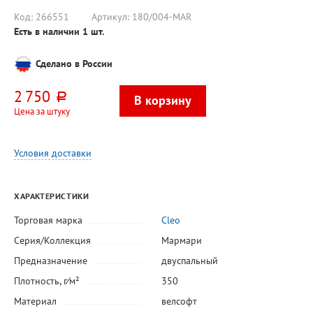
волокно,
пудровый,
Код:
266551
Артикул:
180/004-MAR
грозовый
Есть в наличии
1
шт.
Сделано в России
2 750
руб.
Цена за штуку
Условия доставки
ХАРАКТЕРИСТИКИ
Торговая марка
Cleo
Серия/Коллекция
Мармари
Предназначение
двуспальный
Плотность, г⁄м²
350
Материал
велсофт