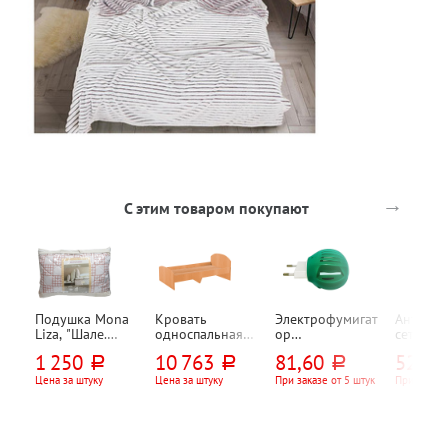
→
С этим товаром покупают
Подушка Mona
Кровать
Электрофумигат
Антимос
Liza, "Шале.
односпальная
ор
сетка на
Климат-
1932мм*840мм*
универсальный,
магните,
1 250
10 763
81,60
527
руб.
руб.
руб.
руб
контроль
700мм, бук
поворотная
100*210
(Chalet Climat
вилка
летающ
Цена за штуку
Цена за штуку
При заказе от 5 штук
При заказе
Control)",
насеком
50см*70см,
Рыжий к
шерсть овцы,
"Журавли
вискозное