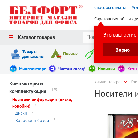
Способы оплаты
Ус
Саратовская обл. и др
Это ваш регио
Каталог товаров
Верно
Товары
Пикник
Инструменты
для школы
Минпромторг
Чистим склад!
Новинки
Хиты
Каталог товаров
Ком
Компьютеры и
Носители 
125
комплектующие
Носители информации (диски,
7
коробки)
5
Диски
2
Коробки и боксы