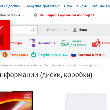
ловия доставки
Бонусная программа
Цены и скидки
Наличие то
угие регионы
Наш адрес: Саратов, ул. Аэропорт 1
н?
Регистрация
Вход
Бумага
Канцтовары
Хозтовары
Мебе
для офиса
Распродажа
Покупай и экономь
Сделано в России
пьютеры и комплектующие
Носители информации (диски, коробки)
информации (диски, коробки)