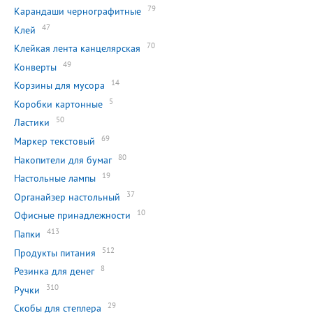
79
Карандаши чернографитные
47
Клей
70
Клейкая лента канцелярская
49
Конверты
14
Корзины для мусора
5
Коробки картонные
50
Ластики
69
Маркер текстовый
80
Накопители для бумаг
19
Настольные лампы
37
Органайзер настольный
10
Офисные принадлежности
413
Папки
512
Продукты питания
8
Резинка для денег
310
Ручки
29
Скобы для степлера