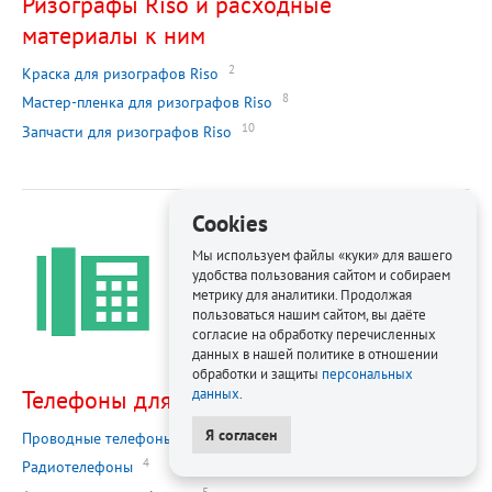
Ризографы Riso и расходные
материалы к ним
2
Краска для ризографов Riso
8
Мастер-пленка для ризографов Riso
10
Запчасти для ризографов Riso
Cookies
Мы используем файлы «куки» для вашего
удобства пользования сайтом и собираем
метрику для аналитики. Продолжая
пользоваться нашим сайтом, вы даёте
согласие на обработку перечисленных
данных в нашей политике в отношении
обработки и защиты
персональных
Телефоны для офиса
данных
.
Я согласен
1
Проводные телефоны
4
Радиотелефоны
5