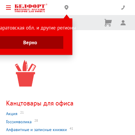
Корзина
Вх
Ничего
аратовская обл. и другие регионы
не
выбрано
Главная страница
Верно
Каталог
Канцтовары для офиса
21
Акция
28
Госсимволика
41
Алфавитные и записные книжки