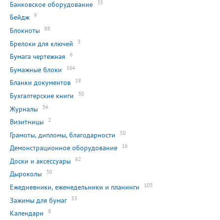
35
Банковское оборудование
9
Бейдж
88
Блокноты
3
Брелоки для ключей
6
Бумага чертежная
164
Бумажные блоки
18
Бланки документов
30
Бухгалтерские книги
34
Журналы
2
Визитницы
50
Грамоты, дипломы, благодарности
16
Демонстрационное оборудование
62
Доски и аксессуары
30
Дыроколы
105
Ежедневники, еженедельники и планинги
33
Зажимы для бумаг
8
Календари