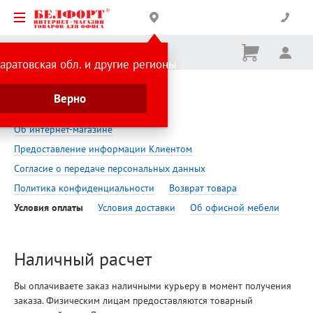
Корзина
Вх
Ничего
аратовская обл. и другие регионы
не
выбрано
Главная страница
Помощь
Верно
Условия оплаты товара
Об интернет-магазине
Предоставление информации Клиентом
Согласие о передаче персональных данных
Политика конфиденциальности
Возврат товара
Условия оплаты
Условия доставки
Об офисной мебели
Наличный расчет
Вы оплачиваете заказ наличными курьеру в момент получения
заказа. Физическим лицам предоставляются товарный