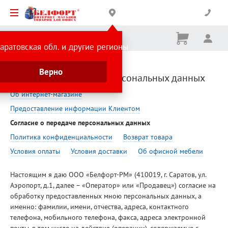
Корзина
Вх
Ничего
аратовская обл. и другие регионы
не
выбрано
Главная страница
Помощь
Верно
Согласие о передаче персональных данных
Об интернет-магазине
Предоставление информации Клиентом
Согласие о передаче персональных данных
Политика конфиденциальности
Возврат товара
Условия оплаты
Условия доставки
Об офисной мебели
Настоящим я даю ООО «Белфорт-РМ» (410019, г. Саратов, ул.
Аэропорт, д.1, далее – «Оператор» или «Продавец») согласие на
обработку предоставленных мною персональных данных, а
именно: фамилии, имени, отчества, адреса, контактного
телефона, мобильного телефона, факса, адреса электронной