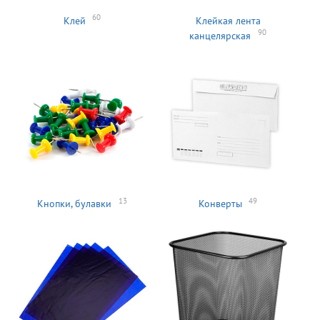
60
Клей
Клейкая лента
90
канцелярская
13
49
Кнопки, булавки
Конверты