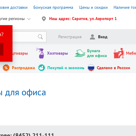
ловия доставки
Бонусная программа
Цены и скидки
Наличие то
угие регионы
Наш адрес: Саратов, ул. Аэропорт 1
н?
Регистрация
Вход
Бумага
Канцтовары
Хозтовары
Мебе
для офиса
Распродажа
Покупай и экономь
Сделано в России
ы для офиса
тове:
(8452) 211-111