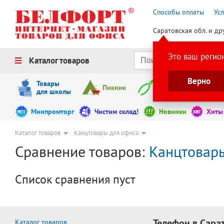
Способы оплаты
Ус
Саратовская обл. и др
Это ваш регио
Каталог товаров
Верно
Товары
Пикник
Инструменты
для школы
Минпромторг
Чистим склад!
Новинки
Хиты
Каталог товаров
Канцтовары для офиса
Сравнение товаров:
Канцтовар
Список сравнения пуст
Телефон в Сара
Каталог товаров