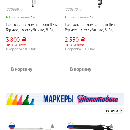
220669
220670
Есть в наличии
3
шт.
Есть в наличии
3
шт.
Настольная лампа ТрансВит,
Настольная лампа ТрансВит,
Гермес, на струбцине, 8 Вт,
Гермес, на струбцине, 8 Вт,
белая, светодиодная,
черная, светодиодная,
3 800
2 550
руб.
руб.
сенсорная, металл
сенсорная с диммером,
Цена за штуку
Цена за штуку
металл
в коробке 10 штук
в коробке 10 штук
Реклама