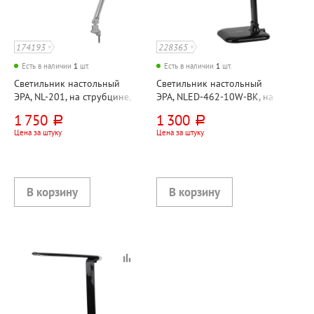
174193
228365
Есть в наличии
1
шт.
Есть в наличии
1
шт.
Светильник настольный
Светильник настольный
ЭРА, NL-201, на струбцине,
ЭРА, NLED-462-10W-BK, на
11 Вт, серый, G23,
основании, 10 Вт, черный,
1 750
1 300
руб.
руб.
кнопочный,
светодиодный, сенсорный
Цена за штуку
Цена за штуку
металл+пластик, лампа в
комплекте