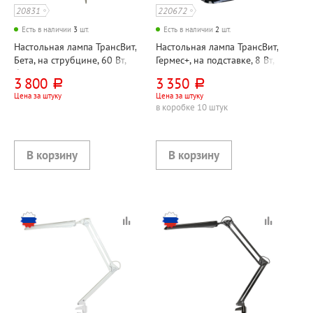
20831
220672
Есть в наличии
3
шт.
Есть в наличии
2
шт.
Настольная лампа ТрансВит,
Настольная лампа ТрансВит,
Бета, на струбцине, 60 Вт,
Гермес+, на подставке, 8 Вт,
белая, E27, кнопочная,
черная, светодиодная,
3 800
3 350
руб.
руб.
металл
сенсорная с диммером,
Цена за штуку
Цена за штуку
металл
в коробке 10 штук