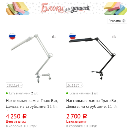
Реклама
101124
101125
Есть в наличии
2
шт.
Есть в наличии
2
шт.
Настольная лампа ТрансВит,
Настольная лампа ТрансВит,
Дельта, на струбцине, 11 Вт,
Дельта, на струбцине, 11 Вт,
белая, 2G7, кнопочная,
черная, 2G7, кнопочная,
4 250
2 700
руб.
руб.
металл, лампа в комплекте
металл, лампа в комплекте
Цена за штуку
Цена за штуку
в коробке 10 штук
в коробке 10 штук