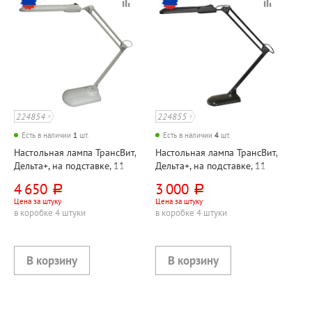
224854
224855
Есть в наличии
1
шт.
Есть в наличии
4
шт.
Настольная лампа ТрансВит,
Настольная лампа ТрансВит,
Дельта+, на подставке, 11
Дельта+, на подставке, 11
Вт, серая, 2G7, кнопочная,
Вт, черная, 2G7, кнопочная,
4 650
3 000
руб.
руб.
металл
металл
Цена за штуку
Цена за штуку
в коробке 4 штуки
в коробке 4 штуки