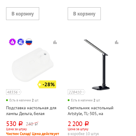
-28%
48356
228410
Есть в наличии
2
шт.
Есть в наличии
2
шт.
Подставка настольная для
Светильник настольный
лампы Дельта, белая
Artstyle, TL-305, на
подставке, 9 Вт, черный,
530
2 200
740
руб.
руб.
руб.
светодиодный, сенсорный
Цена за штуку
Цена за штуку
Чистим Склад! Цена действует
в коробке 10 штук