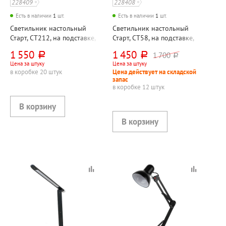
228409
228408
Есть в наличии
1
шт.
Есть в наличии
1
шт.
Светильник настольный
Светильник настольный
Старт, СТ212, на подставке,
Старт, СТ58, на подставке,
6 Вт, черный,
10 Вт, черный,
1 550
1 450
1 700
руб.
руб.
руб.
светодиодный, сенсорный,
светодиодный, сенсорный,
Цена за штуку
Цена за штуку
пластик
пластик
в коробке 20 штук
Цена действует на складской
запас
в коробке 12 штук