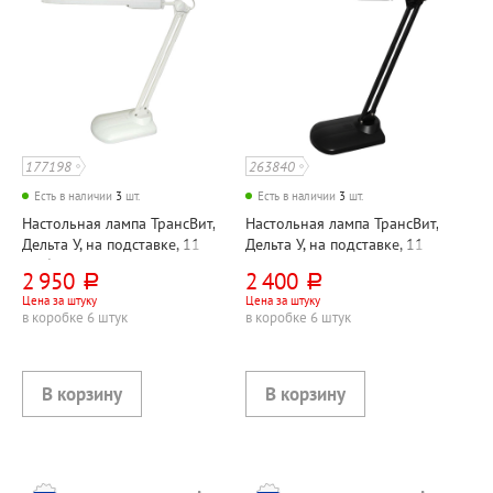
177198
263840
Есть в наличии
3
шт.
Есть в наличии
3
шт.
Настольная лампа ТрансВит,
Настольная лампа ТрансВит,
Дельта У, на подставке, 11
Дельта У, на подставке, 11
Вт, белый, 2G7, кнопочный,
Вт, черная, 2G7, кнопочная,
2 950
2 400
руб.
руб.
металл+пластик, лампа в
металл+пластик, лампа в
Цена за штуку
Цена за штуку
комплекте
комплекте
в коробке 6 штук
в коробке 6 штук