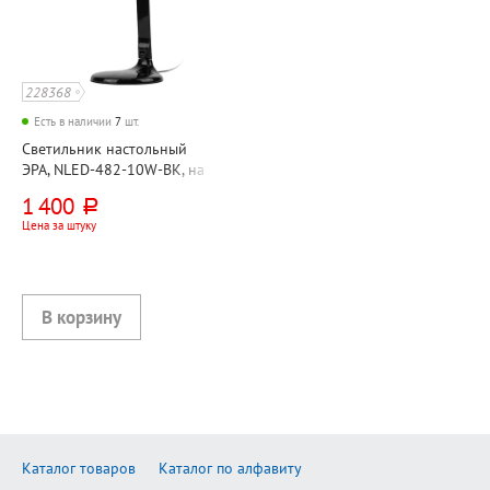
228368
Есть в наличии
7
шт.
Светильник настольный
ЭРА, NLED-482-10W-BK, на
основании, 10 Вт, черный,
1 400
руб.
светодиодный, сенсорный
Цена за штуку
Каталог товаров
Каталог по алфавиту