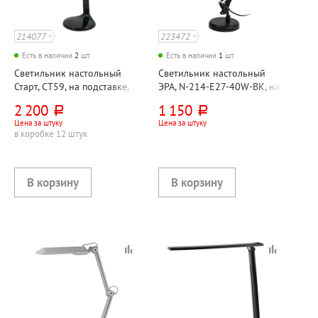
214077
223472
Есть в наличии
2
шт.
Есть в наличии
1
шт.
Светильник настольный
Светильник настольный
Старт, СТ59, на подставке,
ЭРА, N-214-E27-40W-BK, на
10 Вт, черный,
основании, 40 Вт, черный,
2 200
1 150
руб.
руб.
светодиодный, сенсорный,
E27, кнопочный
Цена за штуку
Цена за штуку
220В
в коробке 12 штук