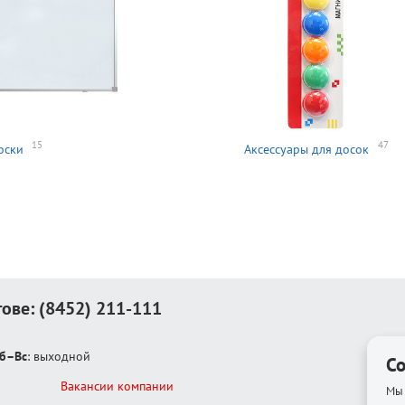
15
47
оски
Аксессуары для досок
тове:
(8452) 211-111
б–Вс
: выходной
Co
Вакансии компании
Мы 