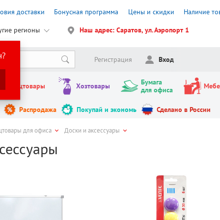
ловия доставки
Бонусная программа
Цены и скидки
Наличие то
угие регионы
Наш адрес: Саратов, ул. Аэропорт 1
н?
Регистрация
Вход
Бумага
Канцтовары
Хозтовары
Мебе
для офиса
Распродажа
Покупай и экономь
Сделано в России
цтовары для офиса
Доски и аксессуары
ксессуары