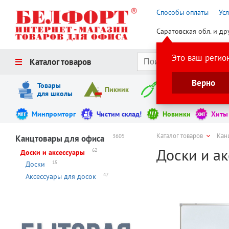
Способы оплаты
Ус
Саратовская обл. и др
Это ваш регио
Каталог товаров
Верно
Товары
Пикник
Инструменты
для школы
Минпромторг
Чистим склад!
Новинки
Хиты
Каталог товаров
Кан
3605
Канцтовары для офиса
Доски и а
62
Доски и аксессуары
15
Доски
47
Аксессуары для досок