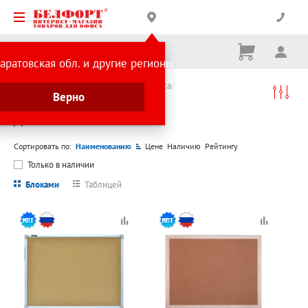
Корзина
Вх
Ничего
аратовская обл. и другие регионы
не
выбрано
Каталог товаров
Канцтовары для офиса
Верно
Доски и аксессуары
Доски
Доски
Сортировать по:
Наименованию
Цене
Наличию
Рейтингу
Только в наличии
Блоками
Таблицей