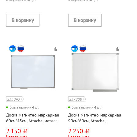
235043
237208
Есть в наличии
4
шт.
Есть в наличии
4
шт.
Доска магнитно-маркерная
Доска магнитно-маркерная
60см*45см, Attache, металл,
90см*60см, Attache,
белая, с полочкой для
"Эконом (Economy)", металл,
2 150
2 250
руб.
руб.
аксессуаров, алюминиевая
белая, алюминиевая рама, с
Цена за штуку
Цена за штуку