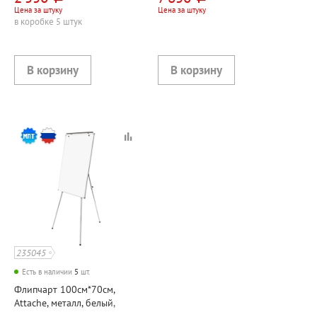
полочкой для аксессуаров
ПВХ рама, с полочкой для
Цена за штуку
Цена за штуку
аксессуаров
в коробке 5 штук
235045
Есть в наличии
5
шт.
Флипчарт 100см*70см,
Attache, металл, белый,
алюминиевая рама, с