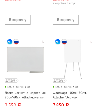
рама
полочкой для аксессуаров
в коробке 5 штук
237209
237206
Есть в наличии
1
шт.
Есть в наличии
4
шт.
Доска магнитно-маркерная
Флипчарт 100см*70см,
90см*60см, Attache, металл,
Attache, "Эконом
белая, алюминиевая рама, с
(Economy)", металл, белый,
2 550
7 850
руб.
руб.