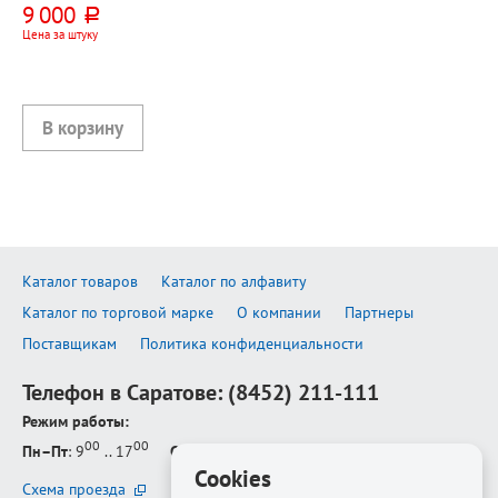
9 000
руб.
полочкой для аксессуаров
Цена за штуку
Каталог товаров
Каталог по алфавиту
Каталог по торговой марке
О компании
Партнеры
Поставщикам
Политика конфиденциальности
Телефон в Саратове:
(8452) 211-111
Режим работы:
00
00
Пн–Пт
: 9
.. 17
Сб–Вс
: выходной
Cookies
Схема проезда