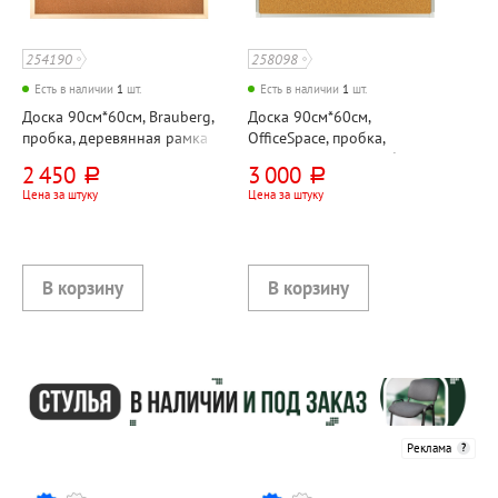
254190
258098
Есть в наличии
1
шт.
Есть в наличии
1
шт.
Доска 90см*60см, Brauberg,
Доска 90см*60см,
пробка, деревянная рамка
OfficeSpace, пробка,
алюминиевая рама, без
2 450
3 000
руб.
руб.
лотка
Цена за штуку
Цена за штуку
Реклама