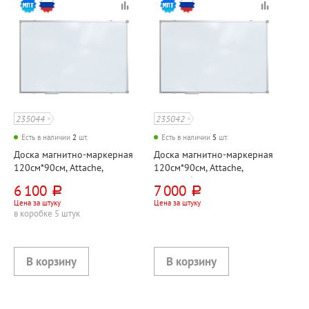
235044
235042
Есть в наличии
2
шт.
Есть в наличии
5
шт.
Доска магнитно-маркерная
Доска магнитно-маркерная
120см*90см, Attache,
120см*90см, Attache,
"Эконом (Economy)", металл,
металл, белая, с полочкой
6 100
7 000
руб.
руб.
белая, с полочкой для
для аксессуаров,
Цена за штуку
Цена за штуку
аксессуаров, алюминиевая
алюминиевая рама
в коробке 5 штук
рама