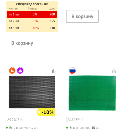
СПЕЦПРЕДЛОЖЕНИЕ
Кол-во
Скидка
Цена
от 1 шт.
0%
900
от 2 шт.
−5%
855
от 5 шт.
−10%
810
-10%
253367
268058
Есть в наличии
1
шт.
Есть в наличии
10
шт.