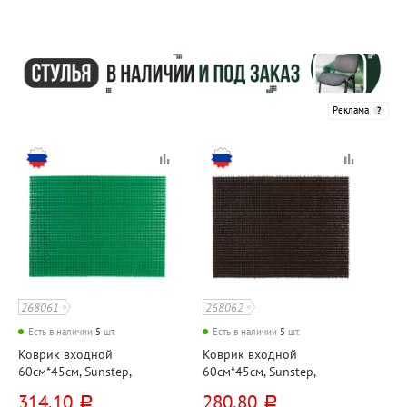
Реклама
268061
268062
Есть в наличии
5
шт.
Есть в наличии
5
шт.
Коврик входной
Коврик входной
60см*45см, Sunstep,
60см*45см, Sunstep,
"Травка", зеленый,
"Травка", коричневый,
314,10
280,80
руб.
руб.
полипропилен
полипропилен