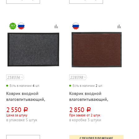
258336
228398
Есть в наличии
4
шт.
Есть в наличии
2
шт.
Коврик входной
Коврик входной
влаговпитывающий,
влаговпитывающий,
180см*120см, РТИ, "Черри",
200см*100см, Sunstep,
2 550
2 850
руб.
руб.
серый, ПВХ
"Ребристый", коричневый
Цена за штуку
При заказе от 2 штук
в упаковке 5 штук
в коробке 3 штуки
СПЕЦПРЕДЛОЖЕНИЕ