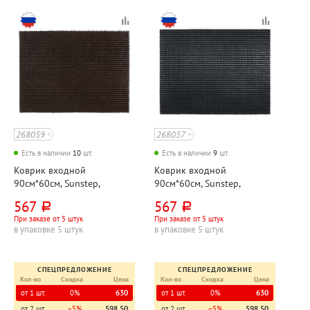
268059
268057
Есть в наличии
10
шт.
Есть в наличии
9
шт.
Коврик входной
Коврик входной
90см*60см, Sunstep,
90см*60см, Sunstep,
"Травка", коричневый,
"Травка", черный,
567
567
руб.
руб.
полипропилен
полипропилен
При заказе от 5 штук
При заказе от 5 штук
в упаковке 5 штук
в упаковке 5 штук
СПЕЦПРЕДЛОЖЕНИЕ
СПЕЦПРЕДЛОЖЕНИЕ
Кол-во
Скидка
Цена
Кол-во
Скидка
Цена
от 1 шт.
0%
630
от 1 шт.
0%
630
от 2 шт.
−5%
598,50
от 2 шт.
−5%
598,50