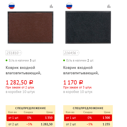
231810
216456
Есть в наличии
3
шт.
Есть в наличии
2
шт.
Коврик входной
Коврик входной
влаговпитывающий,
влаговпитывающий,
120см*90см, Kovroff,
120см*90см, Kovroff,
1 282,50
1 170
руб.
руб.
"Стандарт", коричневый
"Стандарт", черный
При заказе от 2 штук
При заказе от 3 штук
в коробке 10 штук
в коробке 10 штук
СПЕЦПРЕДЛОЖЕНИЕ
СПЕЦПРЕДЛОЖЕНИЕ
Кол-во
Скидка
Цена
Кол-во
Скидка
Цена
от 1 шт.
0%
1 350
от 1 шт.
0%
1 300
от 2 шт.
−5%
1 282,50
от 2 шт.
−5%
1 235