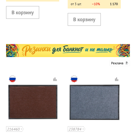
от 3 шт.
−10%
1 170
Реклама
216460
238784