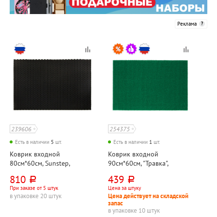
Реклама
239606
254375
Есть в наличии
5
шт.
Есть в наличии
1
шт.
Коврик входной
Коврик входной
80см*60см, Sunstep,
90см*60см, "Травка",
"Крокмат (Crocmat)",
зеленый, полипропилен
810
439
руб.
руб.
черный, этиленвинилацетат
При заказе от 5 штук
Цена за штуку
в упаковке 20 штук
Цена действует на складской
запас
в упаковке 10 штук