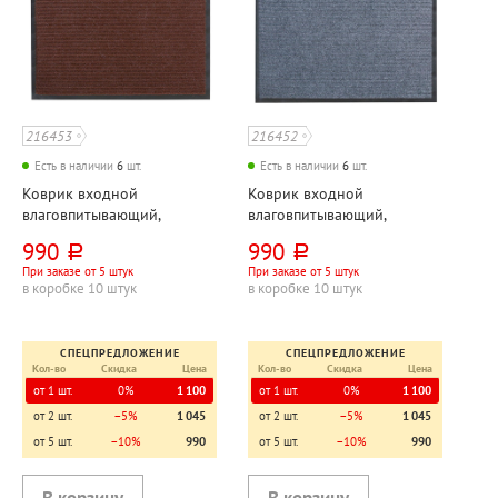
216453
216452
Есть в наличии
6
шт.
Есть в наличии
6
шт.
Коврик входной
Коврик входной
влаговпитывающий,
влаговпитывающий,
120см*80см, Kovroff,
120см*80см, Kovroff,
990
990
руб.
руб.
"Стандарт", коричневый
"Стандарт", серый
При заказе от 5 штук
При заказе от 5 штук
в коробке 10 штук
в коробке 10 штук
СПЕЦПРЕДЛОЖЕНИЕ
СПЕЦПРЕДЛОЖЕНИЕ
Кол-во
Скидка
Цена
Кол-во
Скидка
Цена
от 1 шт.
0%
1 100
от 1 шт.
0%
1 100
от 2 шт.
−5%
1 045
от 2 шт.
−5%
1 045
от 5 шт.
−10%
990
от 5 шт.
−10%
990