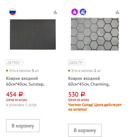
267931
260179
Есть в наличии
5
шт.
Есть в наличии
2
шт.
Коврик входной
Коврик входной
60см*40см, Sunstep,
60см*45см, Charming,
"Крокмат (Crocmat)", серый,
"Соты", серый,
454
530
руб.
руб.
этиленвинилацетат
этиленвинилацетат
Цена за штуку
Цена за штуку
в упаковке 5 штук
Чистим Склад! Цена действует
на остаток!