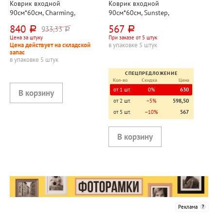
Коврик входной
Коврик входной
90см*60см, Charming,
90см*60см, Sunstep,
черный, этиленвинилацетат
"Травка", зеленый,
840
567
933,33
руб.
руб.
руб.
полипропилен
Цена за штуку
При заказе от 5 штук
Цена действует на складской
в упаковке 5 штук
запас
в упаковке 5 штук
СПЕЦПРЕДЛОЖЕНИЕ
Кол-во
Скидка
Цена
от 1 шт.
0%
630
от 2 шт.
−5%
598,50
от 5 шт.
−10%
567
Реклама