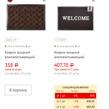
268124
173584
Есть в наличии
8
шт.
Есть в наличии
4
шт.
Коврик входной
Коврик входной
влаговпитывающий,
влаговпитывающий,
60см*40см, Kovroff, "Крафт",
60см*40см, Sunstep,
358
407,70
руб.
руб.
коричневый
"Губчатый (Spongy)", "Добро
Цена за штуку
При заказе от 5 штук
пожаловать (Welcome)",
в упаковке 10 штук
в коробке 20 штук
коричневый
СПЕЦПРЕДЛОЖЕНИЕ
Кол-во
Скидка
Цена
от 1 шт.
0%
453
от 2 шт.
−5%
430,35
от 5 шт.
−10%
407,70