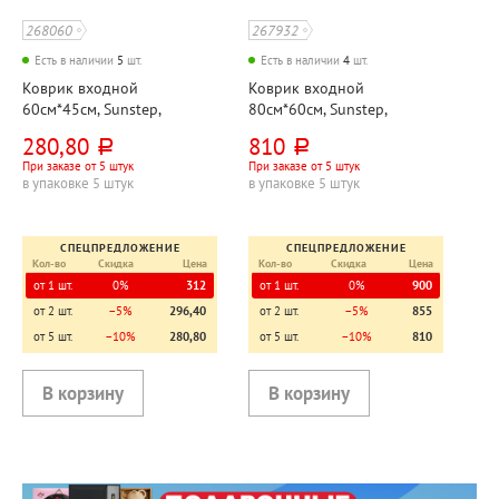
268060
267932
Есть в наличии
5
шт.
Есть в наличии
4
шт.
Коврик входной
Коврик входной
60см*45см, Sunstep,
80см*60см, Sunstep,
"Травка", черный,
"Крокмат (Crocmat)",
280,80
810
руб.
руб.
полипропилен
коричневый,
При заказе от 5 штук
При заказе от 5 штук
этиленвинилацетат
в упаковке 5 штук
в упаковке 5 штук
СПЕЦПРЕДЛОЖЕНИЕ
СПЕЦПРЕДЛОЖЕНИЕ
Кол-во
Скидка
Цена
Кол-во
Скидка
Цена
от 1 шт.
0%
312
от 1 шт.
0%
900
от 2 шт.
−5%
296,40
от 2 шт.
−5%
855
от 5 шт.
−10%
280,80
от 5 шт.
−10%
810