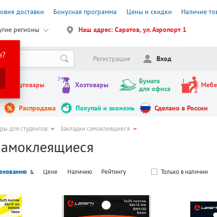
ловия доставки
Бонусная программа
Цены и скидки
Наличие то
угие регионы
Наш адрес: Саратов, ул. Аэропорт 1
н?
Регистрация
Вход
Бумага
Канцтовары
Хозтовары
Мебе
для офиса
Распродажа
Покупай и экономь
Сделано в России
ры для студентов
Закладки самоклеящиеся
самоклеящиеся
енованию
Цене
Наличию
Рейтингу
Только в наличии