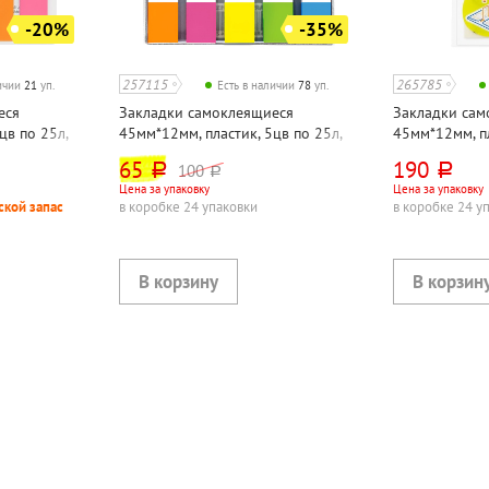
-20%
-35%
257115
265785
личии
21
уп.
Есть в наличии
78
уп.
еся
Закладки самоклеящиеся
Закладки сам
цв по 25л,
45мм*12мм, пластик, 5цв по 25л,
45мм*12мм, пл
он", 125л
неоновые, Lamark, 125л
неоновый (neo
65
190
100
руб.
руб.
руб.
Z-сложения, 
Цена за упаковку
Цена за упаковку
ской запас
в коробке 24 упаковки
в коробке 24 у