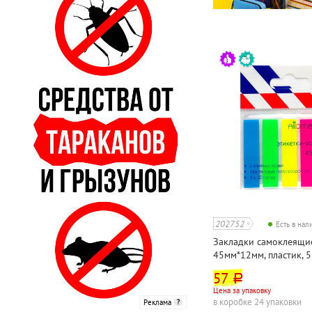
202752
Есть в на
Закладки самоклеящи
45мм*12мм, пластик, 5
ассорти, Attomex, 100
57
руб.
Цена за упаковку
в коробке 24 упаковки
Реклама