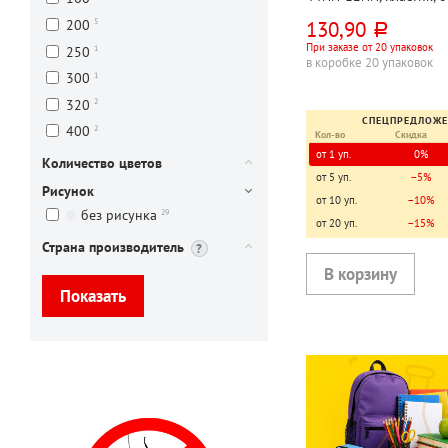
Workmate, "Стрелки", с
130,90
5
200
руб.
200л
При заказе от 20 упаковок
1
250
в коробке 20 упаковок
1
300
2
320
СПЕЦПРЕДЛОЖ
2
400
Кол-во
Скидка
от 1 уп.
0%
Количество цветов
от 5 уп.
−5%
Рисунок
от 10 уп.
−10%
29
без рисунка
от 20 уп.
−15%
Страна производитель