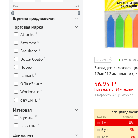
50.5
328
Горячие предложения
Торговая марка
2
Attache
6
Attomex
1
Brauberg
1
Dolce Costo
267292
Есть в на
1
Hopax
Закладки самоклеящи
42мм*12мм, пластик, 5
8
Lamark
неоновый (neon), ассо
56,95
1
OfficeSpace
руб.
Costo, "Стрелки", 125л
При заказе от 24 упаковок
4
Workmate
в коробке 24 упаковки
2
deVENTE
Материал
СПЕЦПРЕДЛОЖ
10
бумага
Кол-во
Скидка
от 1 уп.
0%
19
пластик
от 6 уп.
−5%
Длина, мм
от 12 уп.
−10%