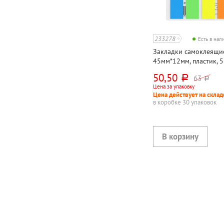
233278
Есть в на
Закладки самоклеящи
45мм*12мм, пластик, 5
ассорти, Workmate, "Не
50,50
63
руб.
руб.
Цена за упаковку
Цена действует на склад
в коробке 30 упаковок