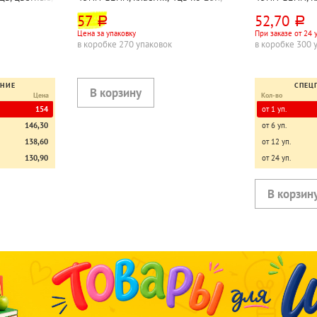
 линейкой,
ассорти, 100л
ассорти, 100л
57
52,70
руб.
руб.
Цена за упаковку
При заказе от 24 
в коробке 270 упаковок
в коробке 300 
ЕНИЕ
СПЕЦ
Цена
Кол-во
154
от 1 уп.
146,30
от 6 уп.
138,60
от 12 уп.
130,90
от 24 уп.