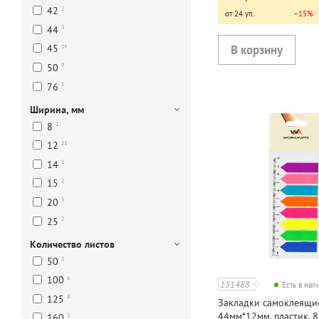
2
42
от 24 уп.
−15%
3
44
14
45
9
50
1
76
Ширина, мм
1
8
21
12
1
14
1
15
3
20
2
25
Количество листов
1
50
6
100
151488
Есть в на
8
125
Закладки самоклеящи
44мм*12мм, пластик, 8
3
160