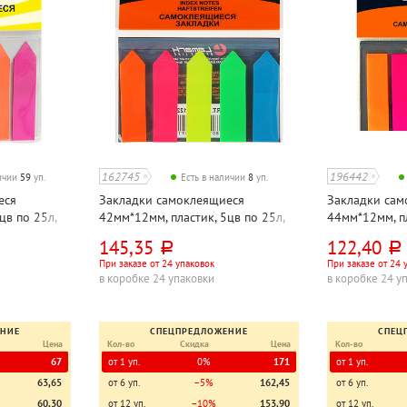
162745
196442
личии
59
уп.
Есть в наличии
8
уп.
еся
Закладки самоклеящиеся
Закладки сам
цв по 25л,
42мм*12мм, пластик, 5цв по 25л,
44мм*12мм, пл
рти, Dolce
неоновый, Lamark, "Стрелки", 125л
неоновые, La
145,35
122,40
руб.
руб.
При заказе от 24 упаковок
При заказе от 24 
в коробке 24 упаковки
в коробке 24 у
ЕНИЕ
СПЕЦПРЕДЛОЖЕНИЕ
СПЕЦ
Цена
Кол-во
Скидка
Цена
Кол-во
67
от 1 уп.
0%
171
от 1 уп.
63,65
от 6 уп.
−5%
162,45
от 6 уп.
60,30
от 12 уп.
−10%
153,90
от 12 уп.