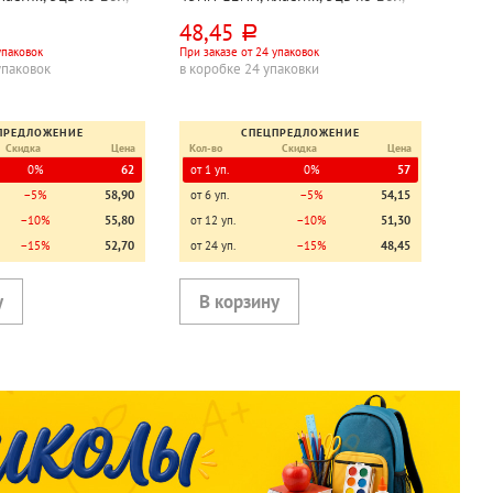
ассорти, Attomex, "Стрелки", 100л
48,45
руб.
упаковок
При заказе от 24 упаковок
упаковок
в коробке 24 упаковки
ПРЕДЛОЖЕНИЕ
СПЕЦПРЕДЛОЖЕНИЕ
Скидка
Цена
Кол-во
Скидка
Цена
0%
62
от 1 уп.
0%
57
−5%
58,90
от 6 уп.
−5%
54,15
−10%
55,80
от 12 уп.
−10%
51,30
−15%
52,70
от 24 уп.
−15%
48,45