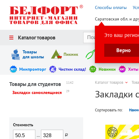
Способы оплаты
Ус
Саратовская обл. и др
Это ваш регио
Каталог товаров
Верно
Товары
Пикник
Инструменты
для школы
Минпромторг
Чистим склад!
Новинки
Хиты
Каталог товаров
Това
1142
Товары для студентов
Закладки 
29
Закладки самоклеящиеся
Сортировать по:
Наим
Стоимость
…
руб.