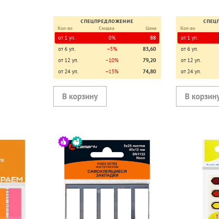
СПЕЦПРЕДЛОЖЕНИЕ
СПЕЦ
Кол-во
Скидка
Цена
Кол-во
от 1 уп.
0%
88
от 1 уп.
от 6 уп.
−5%
83,60
от 6 уп.
от 12 уп.
−10%
79,20
от 12 уп.
от 24 уп.
−15%
74,80
от 24 уп.