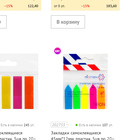
−15%
122,40
от 8 уп.
−15%
183,60
202753
Есть в наличии
245
уп.
Есть в наличии
107
уп.
оклеящиеся
Закладки самоклеящиеся
астик, 5цв по 20л,
45мм*12мм, пластик, 5цв по 20л,