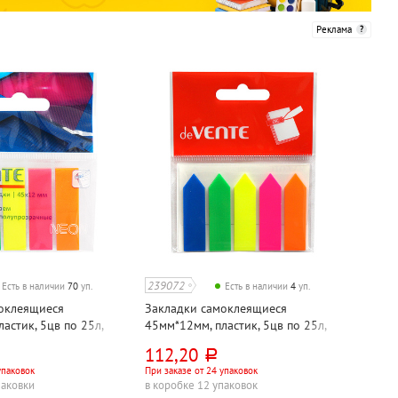
Реклама
239072
Есть в наличии
70
уп.
Есть в наличии
4
уп.
оклеящиеся
Закладки самоклеящиеся
астик, 5цв по 25л,
45мм*12мм, пластик, 5цв по 25л,
NTE, "Неон", 125л
ассорти, deVENTE, "Стрелки", 125л
112,20
руб.
упаковок
При заказе от 24 упаковок
паковки
в коробке 12 упаковок