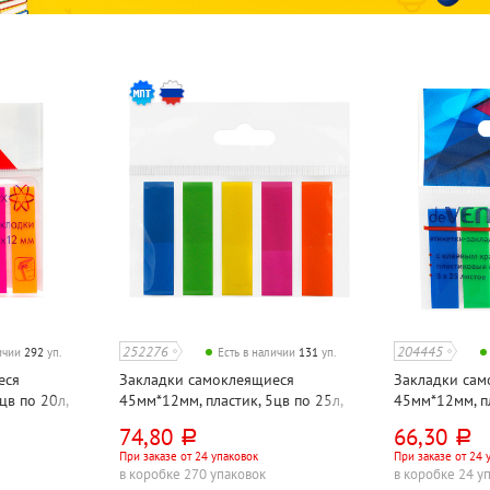
252276
204445
личии
292
уп.
Есть в наличии
131
уп.
еся
Закладки самоклеящиеся
Закладки сам
цв по 20л,
45мм*12мм, пластик, 5цв по 25л,
45мм*12мм, пл
л
ассорти, 125л
ассорти, deVE
74,80
66,30
руб.
руб.
При заказе от 24 упаковок
При заказе от 24 
в коробке 270 упаковок
в коробке 24 у