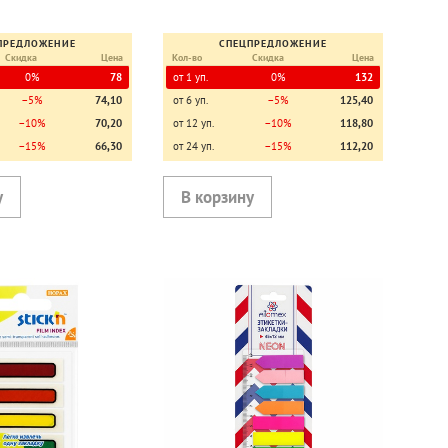
ПРЕДЛОЖЕНИЕ
СПЕЦПРЕДЛОЖЕНИЕ
Скидка
Цена
Кол-во
Скидка
Цена
0%
78
от 1 уп.
0%
132
−5%
74,10
от 6 уп.
−5%
125,40
−10%
70,20
от 12 уп.
−10%
118,80
−15%
66,30
от 24 уп.
−15%
112,20