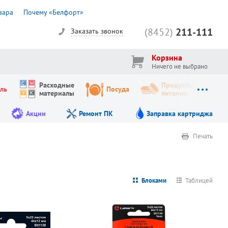
вара
Почему «Белфорт»
(8452)
211-111
Заказать звонок
Корзина
Ничего не выбрано
Расходные
Продукты
ль
Посуда
материалы
питания
Акции
Ремонт ПК
Заправка картриджа
Печать
Блоками
Таблицей