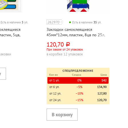
262970
Есть в наличии
5
уп.
Есть в наличии
35
уп.
оклеящиеся
Закладки самоклеящиеся
астик, 5цв,
45мм*12мм, пластик, 8цв по 25л,
n), Hopax, "Стрелки",
ассорти, Attomex, с линейкой, 2
120,70
руб.
100л
вида, 200л
При заказе от 24 упаковок
паковки
в коробке 12 упаковок
СПЕЦПРЕДЛОЖЕНИЕ
Кол-во
Скидка
Цена
от 1 уп.
0%
142
от 6 уп.
−5%
134,90
от 12 уп.
−10%
127,80
от 24 уп.
−15%
120,70