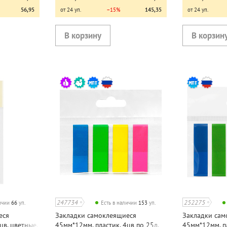
56,95
от 24 уп.
−15%
145,35
от 24 уп.
247734
252275
личии
66
уп.
Есть в наличии
153
уп.
еся
Закладки самоклеящиеся
Закладки сам
цв, цветные,
45мм*12мм, пластик, 4цв по 25л,
45мм*12мм, пл