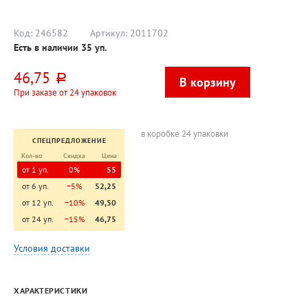
1мм-5мм,
пастель
ассорти,
(pastel),
флуоресцентны
400л
й
Код:
246582
Артикул:
2011702
Есть в наличии
35
уп.
46,75
руб.
При заказе от 24 упаковок
в коробке 24 упаковки
СПЕЦПРЕДЛОЖЕНИЕ
Кол-во
Скидка
Цена
от 1 уп.
0%
55
от 6 уп.
−5%
52,25
от 12 уп.
−10%
49,50
от 24 уп.
−15%
46,75
Условия доставки
ХАРАКТЕРИСТИКИ