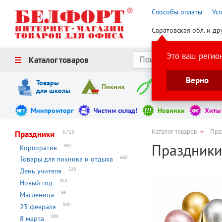
Способы оплаты
Ус
Саратовская обл. и др
Это ваш регио
Каталог товаров
Верно
Товары
Пикник
Инструменты
для школы
Минпромторг
Чистим склад!
Новинки
Хиты
Каталог товаров
Пра
5719
Праздники
Праздник
907
Корпоратив
660
Товары для пикника и отдыха
529
День учителя
823
Новый год
96
Масленица
800
23 февраля
808
8 марта