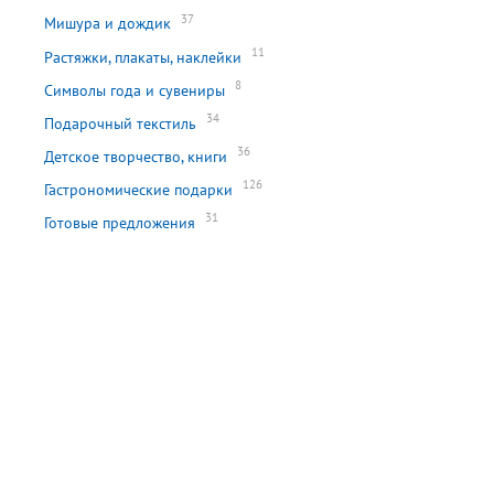
37
Мишура и дождик
11
Растяжки, плакаты, наклейки
8
Символы года и сувениры
34
Подарочный текстиль
36
Детское творчество, книги
126
Гастрономические подарки
31
Готовые предложения