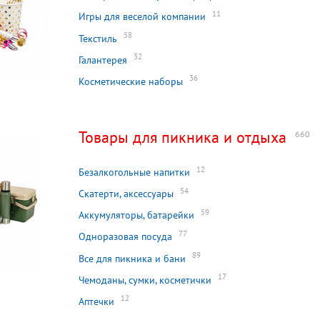
11
Игры для веселой компании
58
Текстиль
32
Галантерея
36
Косметические наборы
Товары для пикника и отдыха
660
12
Безалкогольные напитки
54
Скатерти, аксессуары
59
Аккумуляторы, батарейки
77
Одноразовая посуда
89
Все для пикника и бани
17
Чемоданы, сумки, косметички
12
Аптечки