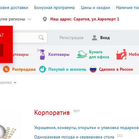
ловия доставки
Бонусная программа
Цены и скидки
Наличие то
угие регионы
Наш адрес: Саратов, ул. Аэропорт 1
н?
Регистрация
Вход
Бумага
Канцтовары
Хозтовары
Мебе
для офиса
Распродажа
Покупай и экономь
Сделано в России
здники
и
Корпоратив
907
Украшения, конверты, открытки и упаковка подарков
152
Одноразовая посуда и сервировка стола