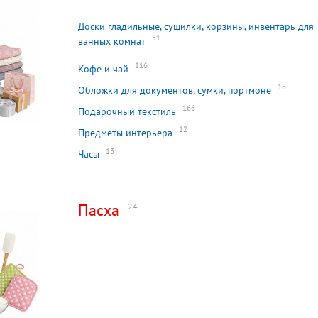
Доски гладильные, сушилки, корзины, инвентарь для
51
ванных комнат
116
Кофе и чай
18
Обложки для документов, сумки, портмоне
166
Подарочный текстиль
12
Предметы интерьера
13
Часы
Пасха
24