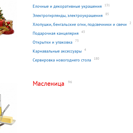
131
Елочные и декоративные украшения
85
Электрогирлянды, электроукрашения
2
Хлопушки, бенгальские огни, подсвечники и свечи
43
Подарочная канцелярия
73
Открытки и упаковка
4
Карнавальные аксессуары
180
Сервировка новогоднего стола
Масленица
96