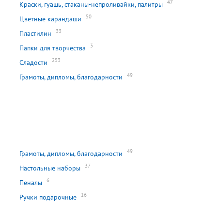
47
Краски, гуашь, стаканы-непроливайки, палитры
50
Цветные карандаши
33
Пластилин
3
Папки для творчества
253
Сладости
49
Грамоты, дипломы, благодарности
49
Грамоты, дипломы, благодарности
37
Настольные наборы
6
Пеналы
16
Ручки подарочные