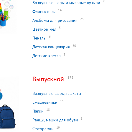
9
Воздушные шары и мыльные пузыри
14
Фломастеры
23
Альбомы для рисования
5
Цветной мел
6
Пеналы
60
Детская канцелярия
3
Детские кресла
Выпускной
175
8
Воздушные шары, плакаты
14
Ежедневники
18
Папки
8
Ранцы, мешки для обуви
19
Фоторамки