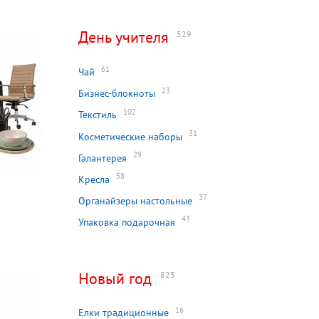
День учителя
529
61
Чай
23
Бизнес-блокноты
102
Текстиль
31
Косметические наборы
29
Галантерея
58
Кресла
37
Органайзеры настольные
43
Упаковка подарочная
Новый год
823
16
Елки традиционные