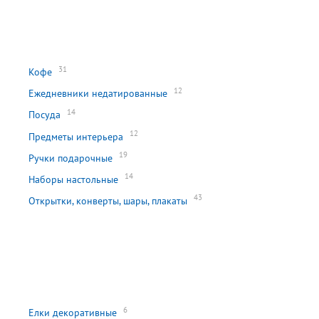
31
Кофе
12
Ежедневники недатированные
14
Посуда
12
Предметы интерьера
19
Ручки подарочные
14
Наборы настольные
43
Открытки, конверты, шары, плакаты
6
Елки декоративные