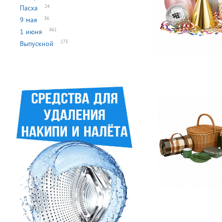
24
Пасха
36
9 мая
861
1 июня
175
Выпускной