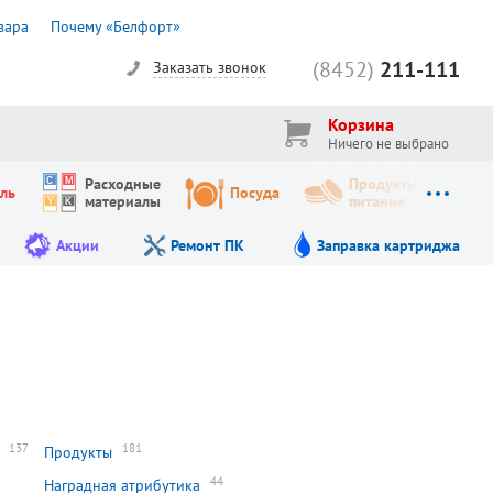
вара
Почему «Белфорт»
(8452)
211-111
Заказать звонок
Корзина
Ничего не выбрано
Расходные
Продукты
ль
Посуда
материалы
питания
Акции
Ремонт ПК
Заправка картриджа
137
181
Продукты
44
Наградная атрибутика