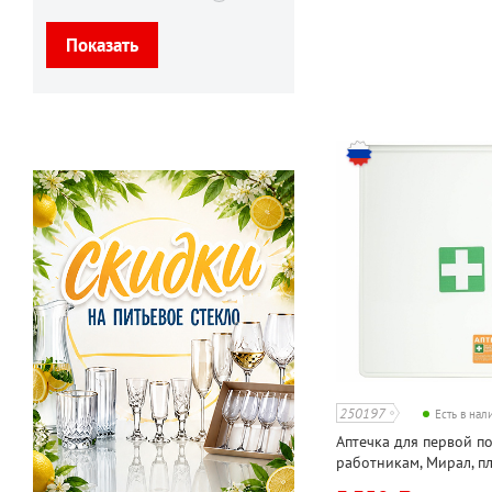
250197
Есть в на
Аптечка для первой 
работникам, Мирал, п
шкаф, состав по прика