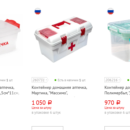
260731
206216
личии
1
шт.
Есть в наличии
1
шт.
птечка,
Контейнер домашняя аптечка,
Контейнер до
,5см*11см,
Мартика, "Массимо",
Полимербыт, 
2,5л
40,4см*23,8см*20,9см, белый,
31см, 20см, 18
1 050
970
руб.
руб.
пластик
6,5л
Цена за штуку
Цена за штуку
в упаковке 6 штук
в упаковке 6 ш