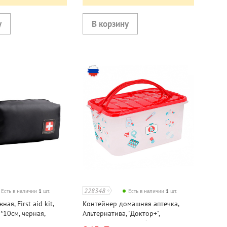
228348
Есть в наличии
1
шт.
Есть в наличии
1
шт.
ая, First aid kit,
Контейнер домашняя аптечка,
*10см, черная,
Альтернатива, "Доктор+",
астик
39см*26,5см*21см, белый, пластик,