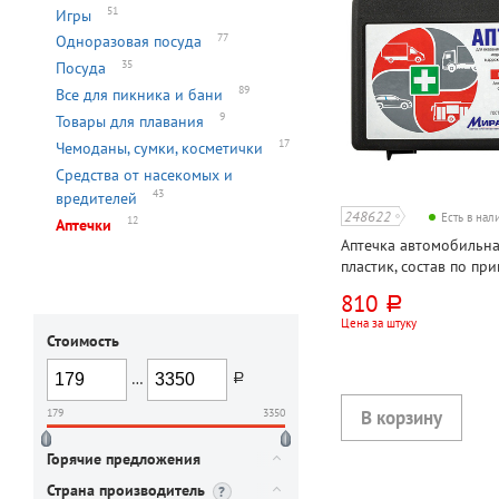
51
Игры
77
Одноразовая посуда
35
Посуда
89
Все для пикника и бани
9
Товары для плавания
17
Чемоданы, сумки, косметички
Средства от насекомых и
43
вредителей
248622
Есть в на
12
Аптечки
Аптечка автомобильна
пластик, состав по пр
810
руб.
Цена за штуку
Стоимость
…
руб.
179
3350
Горячие предложения
Страна производитель