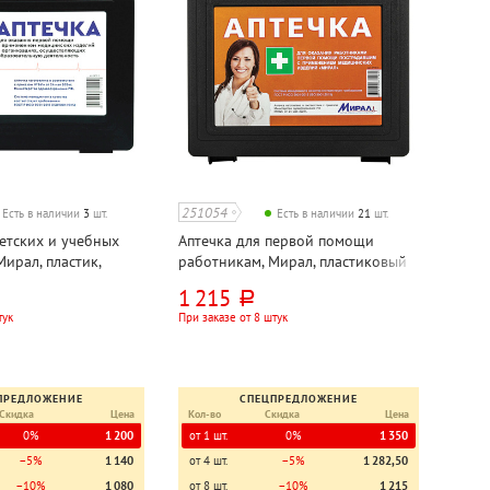
251054
Есть в наличии
3
шт.
Есть в наличии
21
шт.
детских и учебных
Аптечка для первой помощи
ирал, пластик,
работникам, Мирал, пластиковый
казу 261н
кейс, состав по приказу 262н
1 215
руб.
тук
При заказе от 8 штук
ПРЕДЛОЖЕНИЕ
СПЕЦПРЕДЛОЖЕНИЕ
Скидка
Цена
Кол-во
Скидка
Цена
0%
1 200
от 1 шт.
0%
1 350
−5%
1 140
от 4 шт.
−5%
1 282,50
−10%
1 080
от 8 шт.
−10%
1 215