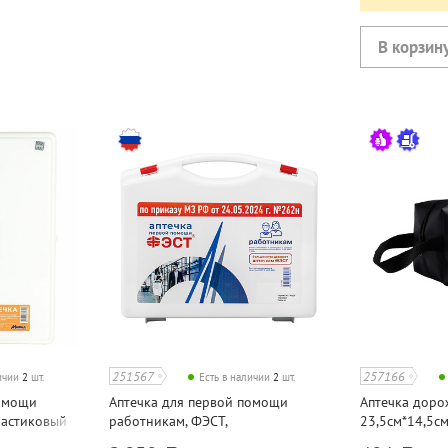
251567
257166
личии
2
шт.
Есть в наличии
2
шт.
помощи
Аптечка для первой помощи
Аптечка дорожн
ластиковый
работникам, ФЭСТ,
23,5см*14,5см
зу 262н
26,6см*22см*8см, пластик, состав
полиэстер, пл