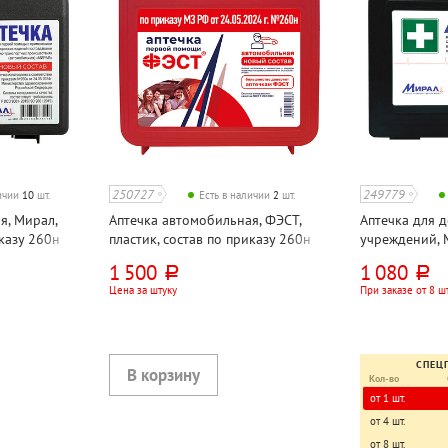
250727
249779
личии
10
шт.
Есть в наличии
2
шт.
я, Мирал,
Аптечка автомобильная, ФЭСТ,
Аптечка для 
иказу 260н
пластик, состав по приказу 260н
учреждений, М
состав по при
1 500
1 080
руб.
руб.
Цена за штуку
При заказе от 8 ш
СПЕЦ
Кол-во
от 1 шт.
от 4 шт.
от 8 шт.