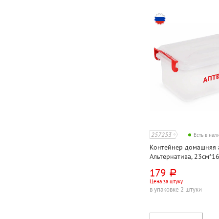
257253
Есть в на
Контейнер домашняя а
Альтернатива, 23см*16
прозрачный, пластик, 
179
руб.
Цена за штуку
в упаковке 2 штуки