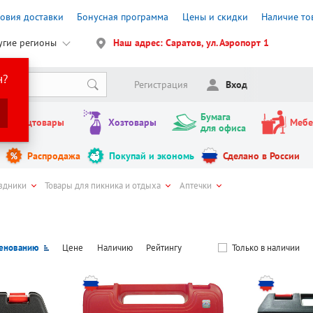
ловия доставки
Бонусная программа
Цены и скидки
Наличие то
угие регионы
Наш адрес: Саратов, ул. Аэропорт 1
н?
Регистрация
Вход
Бумага
Канцтовары
Хозтовары
Мебе
для офиса
Распродажа
Покупай и экономь
Сделано в России
здники
Товары для пикника и отдыха
Аптечки
енованию
Цене
Наличию
Рейтингу
Только в наличии