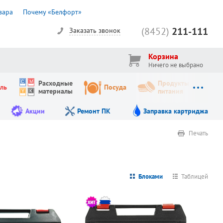
вара
Почему «Белфорт»
(8452)
211-111
Заказать звонок
Корзина
Ничего не выбрано
Расходные
Продукты
ль
Посуда
материалы
питания
Акции
Ремонт ПК
Заправка картриджа
Печать
Блоками
Таблицей