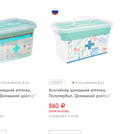
233803
Есть в наличии
2
шт.
Есть в наличии
2
шт.
машняя аптечка,
Контейнер домашняя аптечка,
"Домашний доктор",
Полимербыт, "Домашний доктор",
см, ассорти, пластик,
35,5см*23,5см*19см, прозрачный,
860
руб.
пластик, 10л
Цена за штуку
тук
в упаковке 6 штук