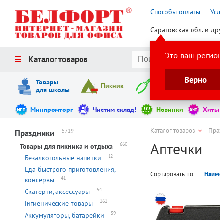
Способы оплаты
Ус
Саратовская обл. и др
Это ваш регио
Каталог товаров
Верно
Товары
Пикник
Инструменты
для школы
Минпромторг
Чистим склад!
Новинки
Хиты
Каталог товаров
Пра
5719
Праздники
Аптечки
660
Товары для пикника и отдыха
12
Безалкогольные напитки
Еда быстрого приготовления,
Сортировать по:
Наим
41
консервы
54
Скатерти, аксессуары
161
Гигиенические товары
59
Аккумуляторы, батарейки