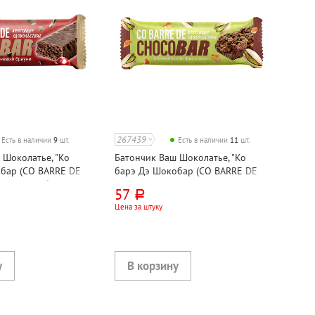
267439
Есть в наличии
9
шт.
Есть в наличии
11
шт.
 Шоколатье, "Ко
Батончик Ваш Шоколатье, "Ко
бар (CO BARRE DE
барэ Дэ Шокобар (CO BARRE DE
Вишневый брауни,
CHOCOBAR)" Карамельная
57
руб.
фисташка, 27г, мультизлаковый
Цена за штуку