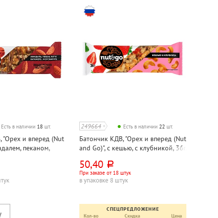
249664
Есть в наличии
18
шт.
Есть в наличии
22
шт.
 "Орех и вперед (Nut
Батончик КДВ, "Орех и вперед (Nut
ндалем, пеканом,
and Go)", с кешью, с клубникой, 36г,
орской солью, 36г
глазированный
50,40
руб.
При заказе от 18 штук
штук
в упаковке 8 штук
СПЕЦПРЕДЛОЖЕНИЕ
Кол-во
Скидка
Цена