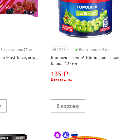
267045
Есть в наличии
20
шт.
Есть в наличии
2
шт.
ли Must have, ягоды
Горошек зеленый Globus, железная
банка, 425мл
135
руб.
Цена за штуку