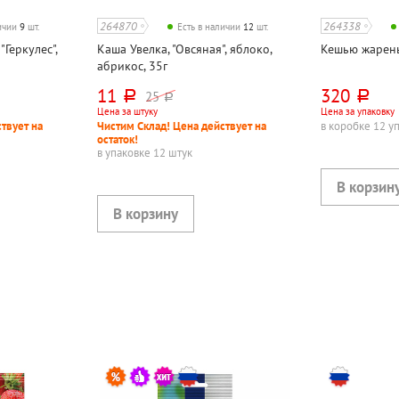
264870
264338
личии
9
шт.
Есть в наличии
12
шт.
"Геркулес",
Каша Увелка, "Овсяная", яблоко,
Кешью жареный
абрикос, 35г
11
320
25
руб.
руб.
руб.
Цена за штуку
Цена за упаковку
твует на
Чистим Склад! Цена действует на
в коробке 12 у
остаток!
в упаковке 12 штук