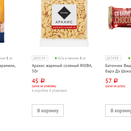
269154
267438
личии
5
уп.
Есть в наличии
5
уп.
карамели,
Арахис жареный соленый RIOBA,
Батончик Ваш
50г
барэ Дэ Шоко
CHOCOBAR)" 
45
57
руб.
руб.
31г
Цена за упаковку
Цена за штуку
в коробке 8 упаковок