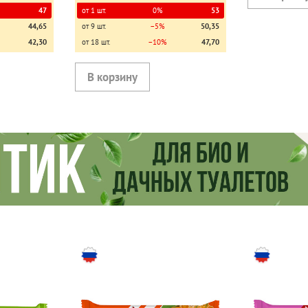
47
от 1 шт.
0%
53
44,65
от 9 шт.
−5%
50,35
42,30
от 18 шт.
−10%
47,70