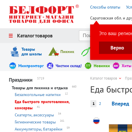
Способы оплаты
Ус
Саратовская обл. и др
Это ваш регио
Каталог товаров
Верно
Товары
Пикник
Инструменты
для школы
Минпромторг
Чистим склад!
Новинки
Хиты
Каталог товаров
Пра
5719
Праздники
Еда быстр
660
Товары для пикника и отдыха
12
Безалкогольные напитки
Еда быстрого приготовления,
Вперед
1
2
41
консервы
54
Скатерти, аксессуары
161
Гигиенические товары
59
Аккумуляторы, батарейки