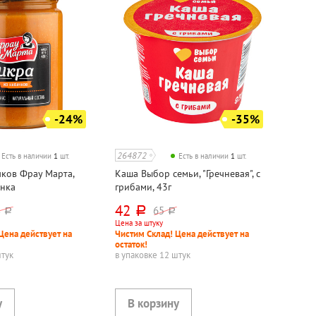
-24%
-35%
264872
Есть в наличии
1
шт.
Есть в наличии
1
шт.
чков Фрау Марта,
Каша Выбор семьи, "Гречневая", с
анка
грибами, 43г
42
8
65
руб.
руб.
руб.
Цена за штуку
Цена действует на
Чистим Склад! Цена действует на
остаток!
штук
в упаковке 12 штук