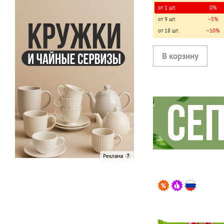
1
лечо
от 1 шт.
0%
от 9 шт.
−5%
1
маслины
от 18 шт.
−10%
2
миндаль
1
оливки
1
ореховая смесь
1
сухофрукты
1
фасоль красная
1
фисташки
2
фруктово-ореховая смесь
2
фундук
Реклама