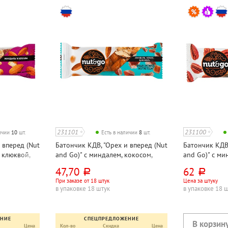
231101
231100
личии
10
шт.
Есть в наличии
8
шт.
 вперед (Nut
Батончик КДВ, "Орех и вперед (Nut
Батончик КДВ,
 клюквой,
and Go)" с миндалем, кокосом,
and Go)" с ми
карамелью, 36г
карамелью, м
47,70
62
руб.
руб.
При заказе от 18 штук
Цена за штуку
в упаковке 18 штук
в упаковке 18 
ЕНИЕ
СПЕЦПРЕДЛОЖЕНИЕ
Цена
Кол-во
Скидка
Цена