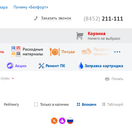
вара
Почему «Белфорт»
(8452)
211-111
Заказать звонок
Корзина
Ничего не выбрано
Расходные
Продукты
ль
Посуда
материалы
питания
Акции
Ремонт ПК
Заправка картриджа
нсервы
Печать
Рейтингу
Только в наличии
Блоками
Таблицей