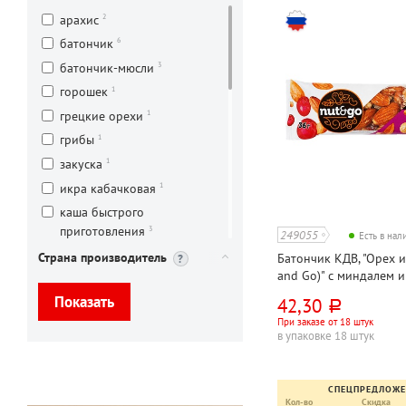
2
арахис
6
батончик
3
батончик-мюсли
1
горошек
1
грецкие орехи
1
грибы
1
закуска
1
икра кабачковая
каша быстрого
3
приготовления
249055
Есть в на
1
кешью
Страна производитель
Батончик КДВ, "Орех и
and Go)" с миндалем и
2
кисель
36г
42,30
1
клюква
руб.
При заказе от 18 штук
1
козинак
в упаковке 18 штук
1
курага
лапша быстрого
СПЕЦПРЕДЛОЖ
3
приготовления
Кол-во
Скидка