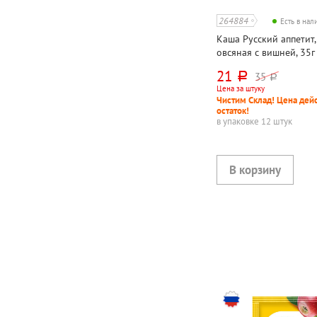
264884
Есть в на
Каша Русский аппетит, 
овсяная с вишней, 35г
21
35
руб.
руб.
Цена за штуку
Чистим Склад! Цена дейс
остаток!
в упаковке 12 штук