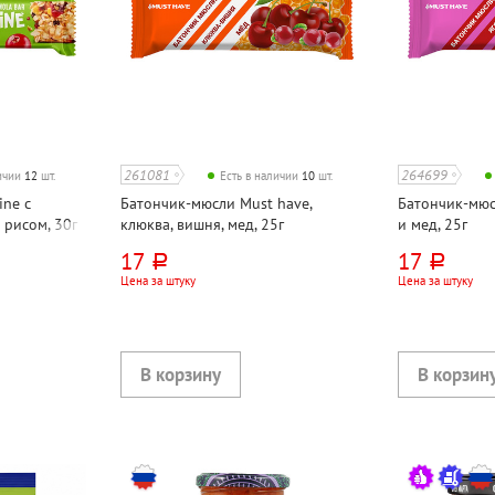
261081
264699
личии
12
шт.
Есть в наличии
10
шт.
ine с
Батончик-мюсли Must have,
Батончик-мюс
рисом, 30г
клюква, вишня, мед, 25г
и мед, 25г
17
17
руб.
руб.
Цена за штуку
Цена за штуку