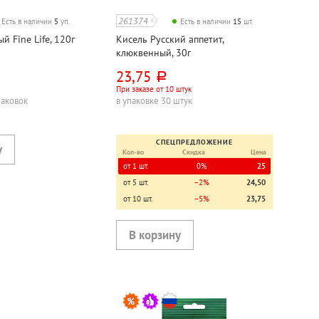
261374
Есть в наличии
5
уп.
Есть в наличии
15
шт.
 Fine Life, 120г
Кисель Русский аппетит,
клюквенный, 30г
23,75
руб.
При заказе от 10 штук
паковок
в упаковке 30 штук
СПЕЦПРЕДЛОЖЕНИЕ
Кол-во
Скидка
Цена
от 1 шт.
0%
25
от 5 шт.
−2%
24,50
от 10 шт.
−5%
23,75