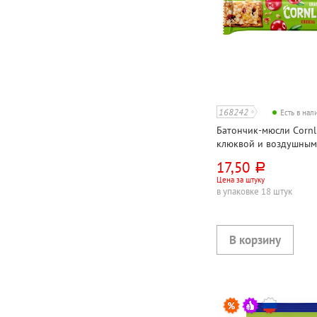
168242
Есть в на
Батончик-мюсли Cornl
клюквой и воздушным 
17,50
руб.
Цена за штуку
в упаковке 18 штук