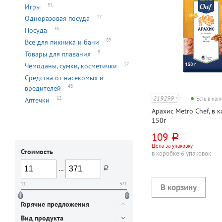
51
Игры
77
Одноразовая посуда
35
Посуда
89
Все для пикника и бани
9
Товары для плавания
17
Чемоданы, сумки, косметички
Средства от насекомых и
43
вредителей
219299
12
Аптечки
Есть в на
Арахис Metro Chef, в 
150г
109
руб.
Цена за упаковку
Стоимость
в коробке 6 упаковок
…
руб.
11
371
Горячие предложения
Вид продукта