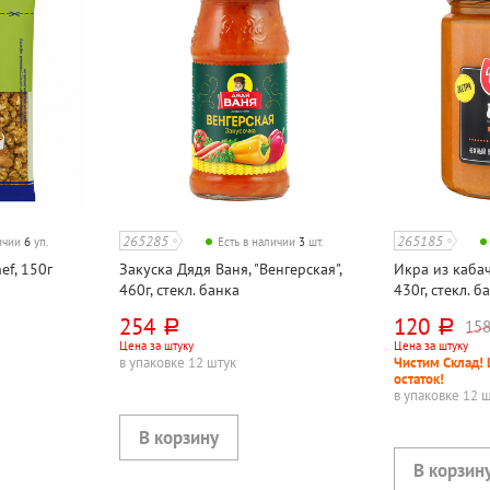
265285
265185
личии
6
уп.
Есть в наличии
3
шт.
ef, 150г
Закуска Дядя Ваня, "Венгерская",
Икра из каба
460г, стекл. банка
430г, стекл. б
254
120
15
руб.
руб.
Цена за штуку
Цена за штуку
в упаковке 12 штук
Чистим Склад! 
остаток!
в упаковке 12 