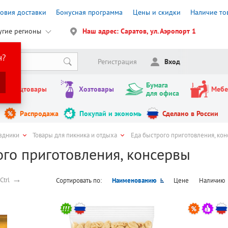
ловия доставки
Бонусная программа
Цены и скидки
Наличие то
угие регионы
Наш адрес: Саратов, ул. Аэропорт 1
н?
Регистрация
Вход
Бумага
Канцтовары
Хозтовары
Мебе
для офиса
Распродажа
Покупай и экономь
Сделано в России
здники
Товары для пикника и отдыха
Еда быстрого приготовления, ко
ого приготовления, консервы
→
Ctrl
Сортировать по:
Наименованию
Цене
Наличию