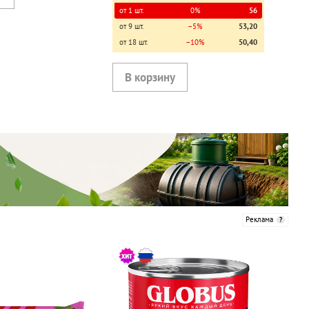
от 1 шт.
0%
56
от 9 шт.
−5%
53,20
от 18 шт.
−10%
50,40
Реклама