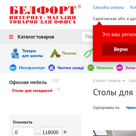
Способы оплаты
Ус
Саратовская обл. и др
Это ваш регио
Каталог товаров
Верно
Товары
Пикник
Инструменты
для школы
Минпромторг
Чистим склад!
Новинки
Хиты
Каталог товаров
Офи
2152
Офисная мебель
Столы для
33
Столы для заседаний
Сортировать по:
Наим
Стоимость
…
руб.