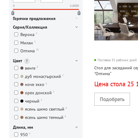
0
118000
Горячие предложения
Серия/Коллекция
3
Верона
5
Милан
25
Оптима
Цвет
Поставка 35 рабочих дней
Стол для заседаний с
8
венге
"Оптима"
2
дуб монастырский
Цена стола 25 
6
ноче экко
2
орех донской
2
черный
6
ясень шимо светлый
6
ясень шимо темный
Длина, мм
4
950