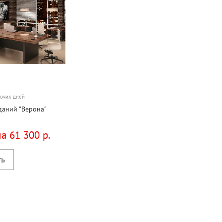
бочих дней
даний "Верона"
а 61 300 р.