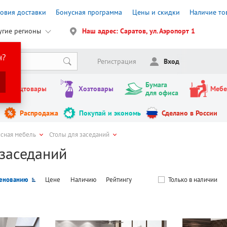
ловия доставки
Бонусная программа
Цены и скидки
Наличие то
угие регионы
Наш адрес: Саратов, ул. Аэропорт 1
н?
Регистрация
Вход
Бумага
Канцтовары
Хозтовары
Мебе
для офиса
Распродажа
Покупай и экономь
Сделано в России
сная мебель
Столы для заседаний
 заседаний
енованию
Цене
Наличию
Рейтингу
Только в наличии