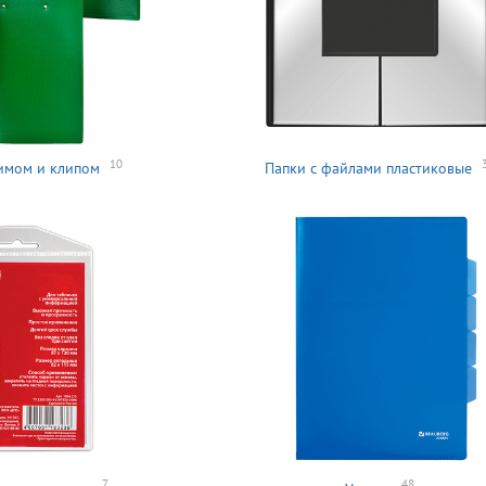
10
имом и клипом
Папки с файлами пластиковые
7
48