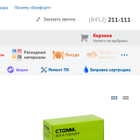
вара
Почему «Белфорт»
(8452)
211-111
Заказать звонок
Корзина
Ничего не выбрано
Расходные
Продукты
ль
Посуда
материалы
питания
Акции
Ремонт ПК
Заправка картриджа