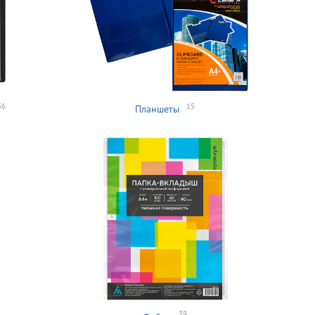
36
15
Планшеты
39