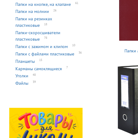
61
Папки на кнопке, на клапане
26
Папки на молнии
Папки на резинках
18
пластиковые
Папки-скоросшиватели
78
пластиковые
10
Папки с зажимом и клипом
Папки 
36
Папки с файлами пластиковые
15
Планшеты
7
Карманы самоклящиеся
48
Уголки
39
Файлы