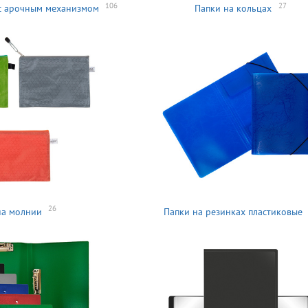
106
27
 с арочным механизмом
Папки на кольцах
26
на молнии
Папки на резинках пластиковые