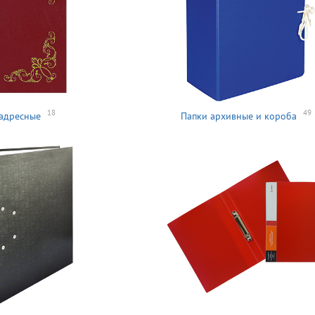
18
49
адресные
Папки архивные и короба