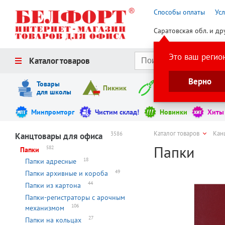
Способы оплаты
Ус
Саратовская обл. и др
Это ваш регио
Каталог товаров
Верно
Товары
Пикник
Инструменты
для школы
Минпромторг
Чистим склад!
Новинки
Хиты
Каталог товаров
Кан
3586
Канцтовары для офиса
Папки
582
Папки
18
Папки адресные
49
Папки архивные и короба
44
Папки из картона
Папки-регистраторы с арочным
106
механизмом
27
Папки на кольцах