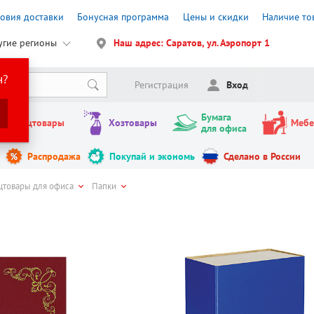
ловия доставки
Бонусная программа
Цены и скидки
Наличие то
угие регионы
Наш адрес: Саратов, ул. Аэропорт 1
н?
Регистрация
Вход
Бумага
Канцтовары
Хозтовары
Мебе
для офиса
Распродажа
Покупай и экономь
Сделано в России
цтовары для офиса
Папки