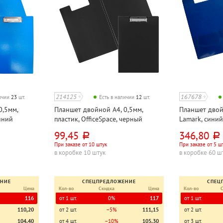
214125
167678
личии
23
шт.
Есть в наличии
12
шт.
0,5мм,
Планшет двойной А4, 0,5мм,
Планшет двой
синий
пластик, OfficeSpace, черный
Lamark, синий
99,45
346,80
руб.
руб.
При заказе от 10 штук
При заказе от 5 ш
в коробке 10 штук
в коробке 60 ш
ЕНИЕ
СПЕЦПРЕДЛОЖЕНИЕ
СПЕЦ
Цена
Кол-во
Скидка
Цена
Кол-во
116
от 1 шт.
0%
117
от 1 шт.
110,20
от 2 шт.
−5%
111,15
от 2 шт.
104,40
от 4 шт.
−10%
105,30
от 3 шт.