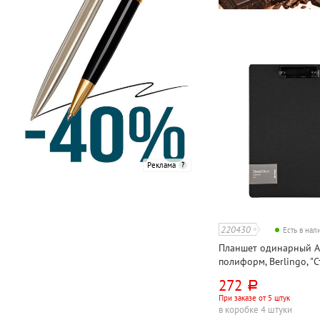
Реклама
220430
Есть в на
Планшет одинарный А4
полиформ, Berlingo, "С
(Steel&Style)", черный
272
руб.
При заказе от 5 штук
в коробке 4 штуки