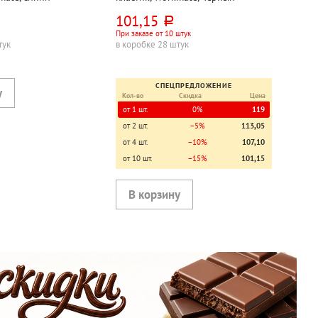
101,15
руб.
При заказе от 10 штук
тук
в коробке 28 штук
СПЕЦПРЕДЛОЖЕНИЕ
Кол-во
Скидка
Цена
от 1 шт.
0%
119
от 2 шт.
−5%
113,05
от 4 шт.
−10%
107,10
от 10 шт.
−15%
101,15