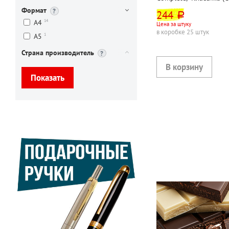
черный, с крышкой, с м
Формат
244
руб.
прижимом
14
А4
Цена за штуку
в коробке 25 штук
1
А5
Страна производитель