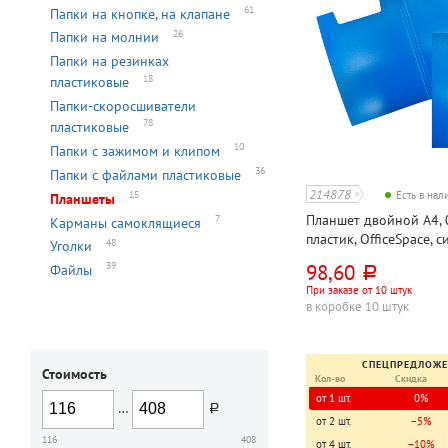
61
Папки на кнопке, на клапане
26
Папки на молнии
Папки на резинках
18
пластиковые
Папки-скоросшиватели
78
пластиковые
10
Папки с зажимом и клипом
36
Папки с файлами пластиковые
214878
15
Есть в на
Планшеты
Планшет двойной А4, 
7
Карманы самоклящиеся
пластик, OfficeSpace, 
48
Уголки
98,60
39
Файлы
руб.
При заказе от 10 штук
в коробке 10 штук
СПЕЦПРЕДЛОЖ
Стоимость
Кол-во
Скидка
от 1 шт.
0%
…
руб.
от 2 шт.
−5%
116
408
от 4 шт.
−10%