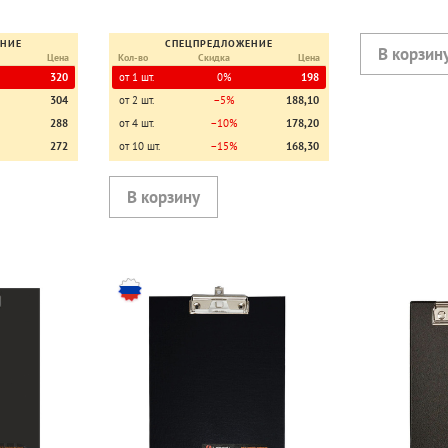
ЕНИЕ
СПЕЦПРЕДЛОЖЕНИЕ
Цена
Кол-во
Скидка
Цена
320
от 1 шт.
0%
198
304
от 2 шт.
−5%
188,10
288
от 4 шт.
−10%
178,20
272
от 10 шт.
−15%
168,30