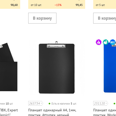
98,60
от 10 шт.
−15%
99,45
от 5 шт.
263734
251120
личии
10
шт.
Есть в наличии
5
шт.
ПВХ, Expert
Планшет одинарный А4, 1мм,
Планшет один
ssic)",
пластик, Attomex, черный
пластик, Work