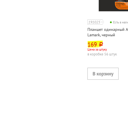
191025
Есть в на
Планшет одинарный А4
Lamark, черный
169
руб.
Цена за штуку
в коробке 56 штук