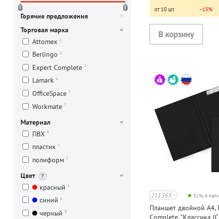
от 10 шт.
−15%
Горячие предложения
Торговая марка
1
Attomex
2
Berlingo
1
Expert Complete
6
Lamark
3
OfficeSpace
2
Workmate
Материал
8
ПВХ
5
пластик
2
полиформ
Цвет
1
красный
211365
Есть в на
6
синий
Планшет двойной А4, 
8
черный
Complete, "Классика (Cla