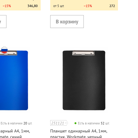
−15%
346,80
от 5 шт.
−15%
272
251121
Есть в наличии
20
шт.
Есть в наличии
52
шт.
арный А4, 1мм,
Планшет одинарный А4, 1мм,
mate, синий
пластик, Workmate, черный