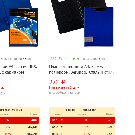
220431
Есть в наличии
53
шт.
Есть в наличии
5
шт.
ной А4, 2,4мм, ПВХ,
Планшет двойной А4, 2,5мм,
, с карманом
полиформ, Berlingo, "Сталь и стиль
(Steel&Style)", синий
272
руб.
тук
При заказе от 5 штук
тук
в коробке 4 штуки
ПРЕДЛОЖЕНИЕ
СПЕЦПРЕДЛОЖЕНИЕ
Скидка
Цена
Кол-во
Скидка
Цена
0%
408
от 1 шт.
0%
320
−5%
387,60
от 2 шт.
−5%
304
−10%
367,20
от 3 шт.
−10%
288