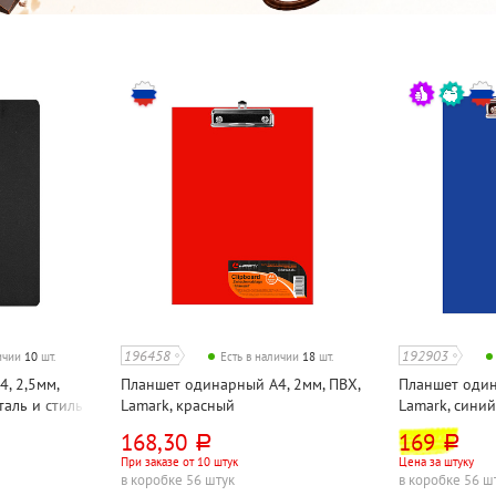
196458
192903
личии
10
шт.
Есть в наличии
18
шт.
, 2,5мм,
Планшет одинарный А4, 2мм, ПВХ,
Планшет один
таль и стиль
Lamark, красный
Lamark, сини
168,30
169
руб.
руб.
При заказе от 10 штук
Цена за штуку
в коробке 56 штук
в коробке 56 ш