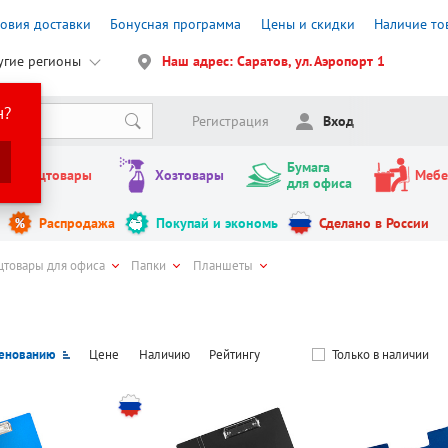
ловия доставки
Бонусная программа
Цены и скидки
Наличие то
угие регионы
Наш адрес: Саратов, ул. Аэропорт 1
н?
Регистрация
Вход
Бумага
Канцтовары
Хозтовары
Мебе
для офиса
Распродажа
Покупай и экономь
Сделано в России
цтовары для офиса
Папки
Планшеты
енованию
Цене
Наличию
Рейтингу
Только в наличии