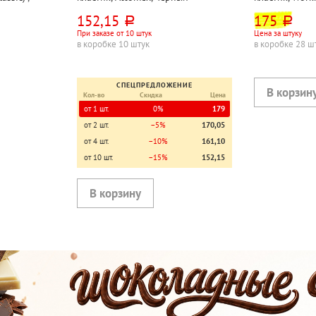
ет.
152,15
175
руб.
руб.
При заказе от 10 штук
Цена за штуку
в коробке 10 штук
в коробке 28 ш
СПЕЦПРЕДЛОЖЕНИЕ
Кол-во
Скидка
Цена
от 1 шт.
0%
179
от 2 шт.
−5%
170,05
от 4 шт.
−10%
161,10
от 10 шт.
−15%
152,15