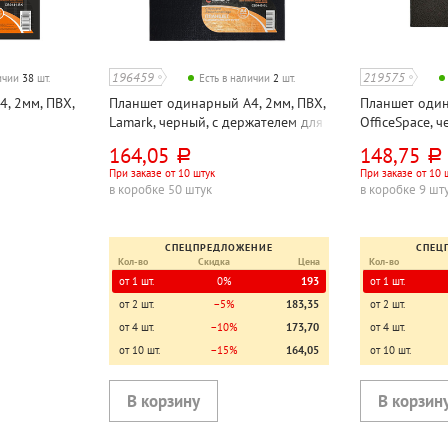
196459
219575
личии
38
шт.
Есть в наличии
2
шт.
, 2мм, ПВХ,
Планшет одинарный А4, 2мм, ПВХ,
Планшет один
Lamark, черный, с держателем для
OfficeSpace, 
ручки
164,05
148,75
руб.
руб.
При заказе от 10 штук
При заказе от 10 
в коробке 50 штук
в коробке 9 шт
СПЕЦПРЕДЛОЖЕНИЕ
СПЕЦ
Кол-во
Скидка
Цена
Кол-во
от 1 шт.
0%
193
от 1 шт.
от 2 шт.
−5%
183,35
от 2 шт.
от 4 шт.
−10%
173,70
от 4 шт.
от 10 шт.
−15%
164,05
от 10 шт.