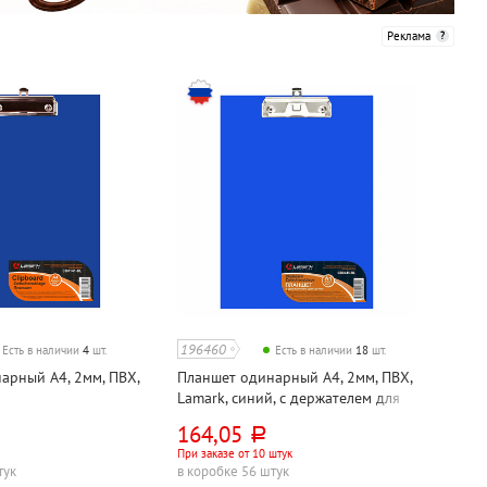
Реклама
196460
Есть в наличии
4
шт.
Есть в наличии
18
шт.
арный А4, 2мм, ПВХ,
Планшет одинарный А4, 2мм, ПВХ,
й
Lamark, синий, с держателем для
ручки
164,05
руб.
При заказе от 10 штук
тук
в коробке 56 штук