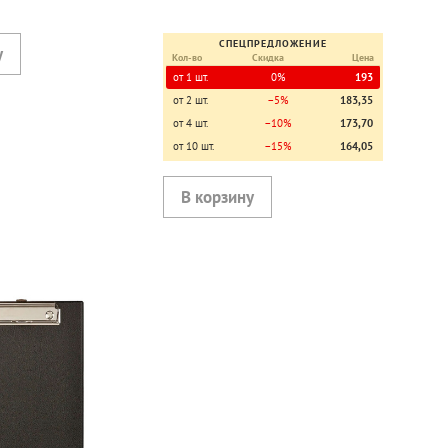
СПЕЦПРЕДЛОЖЕНИЕ
Кол-во
Скидка
Цена
от 1 шт.
0%
193
от 2 шт.
−5%
183,35
от 4 шт.
−10%
173,70
от 10 шт.
−15%
164,05