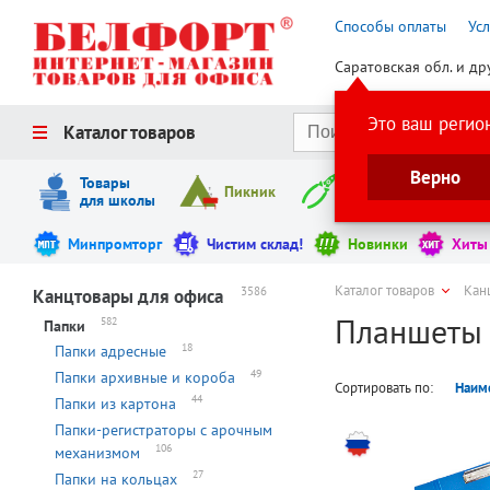
Способы оплаты
Ус
Саратовская обл. и др
Это ваш регио
Каталог товаров
Верно
Товары
Пикник
Инструменты
для школы
Минпромторг
Чистим склад!
Новинки
Хиты
Каталог товаров
Кан
3586
Канцтовары для офиса
Планшеты
582
Папки
18
Папки адресные
49
Папки архивные и короба
Сортировать по:
Наим
44
Папки из картона
Папки-регистраторы с арочным
106
механизмом
27
Папки на кольцах