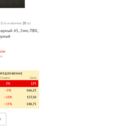
Есть в наличии
20
шт.
арный А5, 2мм, ПВХ,
черный
штук
ук
ПРЕДЛОЖЕНИЕ
Скидка
Цена
0%
175
−5%
166,25
−10%
157,50
−15%
148,75