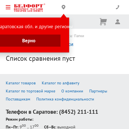
Корзина
Вх
Ничего
аратовская обл. и другие регионы
не
выбрано
Каталог товаров
Канцтовары для офиса
Папки
Верно
Сравнение товаров:
Папки
Список сравнения пуст
Каталог товаров
Каталог по алфавиту
Каталог по торговой марке
О компании
Партнеры
Поставщикам
Политика конфиденциальности
Телефон в Саратове:
(8452) 211-111
Режим работы:
00
00
Пн–Пт
: 9
.. 17
Сб–Вс
: выходной