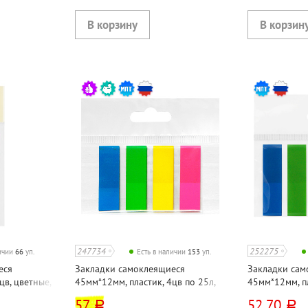
247734
252275
личии
66
уп.
Есть в наличии
153
уп.
еся
Закладки самоклеящиеся
Закладки сам
цв, цветные,
45мм*12мм, пластик, 4цв по 25л,
45мм*12мм, пл
 линейкой,
ассорти, 100л
ассорти, 100л
57
52,70
руб.
руб.