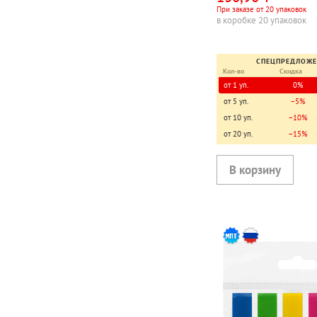
При заказе от 20 упаковок
в коробке 20 упаковок
СПЕЦПРЕДЛОЖ
Кол-во
Скидка
от 1 уп.
0%
от 5 уп.
−5%
от 10 уп.
−10%
от 20 уп.
−15%