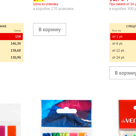
Цена за упаковку
При заказе от 24 
в коробке 270 упаковок
в коробке 300 
ЕНИЕ
СПЕЦ
Цена
Кол-во
154
от 1 уп.
146,30
от 6 уп.
138,60
от 12 уп.
130,90
от 24 уп.