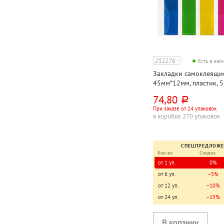
252276
Есть в на
Закладки самоклеящи
45мм*12мм, пластик, 5
ассорти, 125л
74,80
руб.
При заказе от 24 упаковок
в коробке 270 упаковок
СПЕЦПРЕДЛОЖ
Кол-во
Скидка
от 1 уп.
0%
от 6 уп.
−5%
от 12 уп.
−10%
от 24 уп.
−15%