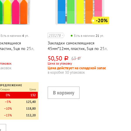
-20%
233278
Есть в наличии
4
уп.
Есть в наличии
21
уп.
оклеящиеся
Закладки самоклеящиеся
астик, 5цв по 25л,
45мм*12мм, пластик, 5цв по 25л,
NTE, "Стрелки", 125л
ассорти, Workmate, "Неон", 125л
50,50
63
руб.
руб.
упаковок
Цена за упаковку
паковок
Цена действует на складской запас
в коробке 30 упаковок
ПРЕДЛОЖЕНИЕ
Скидка
Цена
0%
132
−5%
125,40
−10%
118,80
−15%
112,20