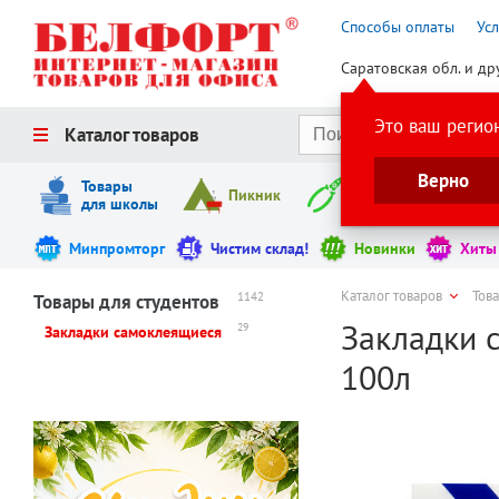
Способы оплаты
Ус
Саратовская обл. и др
Это ваш регио
Каталог товаров
Верно
Товары
Пикник
Инструменты
для школы
Минпромторг
Чистим склад!
Новинки
Хиты
Каталог товаров
Това
1142
Товары для студентов
Закладки с
29
Закладки самоклеящиеся
100л