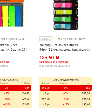
195864
Есть в наличии
12
уп.
Есть в наличии
38
уп.
оклеящиеся
Закладки самоклеящиеся
астик, 5цв по 25л,
44мм*12мм, пластик, 5цв, ассорти,
mark, 125л
Lamark, Z-сложения, 5
183,60
руб.
диспенсеров, 100л
упаковок
При заказе от 8 упаковок
паковки
в коробке 48 упаковок
ПРЕДЛОЖЕНИЕ
СПЕЦПРЕДЛОЖЕНИЕ
Скидка
Цена
Кол-во
Скидка
Цена
0%
144
от 1 уп.
0%
216
−5%
136,80
от 2 уп.
−5%
205,20
−10%
129,60
от 4 уп.
−10%
194,40
−15%
122,40
от 8 уп.
−15%
183,60