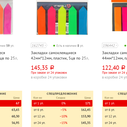
162745
196442
личии
59
уп.
Есть в наличии
8
уп.
еся
Закладки самоклеящиеся
Закладки сам
цв по 25л,
42мм*12мм, пластик, 5цв по 25л,
44мм*12мм, пл
рти, Dolce
неоновый, Lamark, "Стрелки", 125л
неоновые, La
145,35
122,40
руб.
руб.
При заказе от 24 упаковок
При заказе от 24 
в коробке 24 упаковки
в коробке 24 у
ЕНИЕ
СПЕЦПРЕДЛОЖЕНИЕ
СПЕЦ
Цена
Кол-во
Скидка
Цена
Кол-во
67
от 1 уп.
0%
171
от 1 уп.
63,65
от 6 уп.
−5%
162,45
от 6 уп.
60,30
от 12 уп.
−10%
153,90
от 12 уп.
56,95
от 24 уп.
−15%
145,35
от 24 уп.