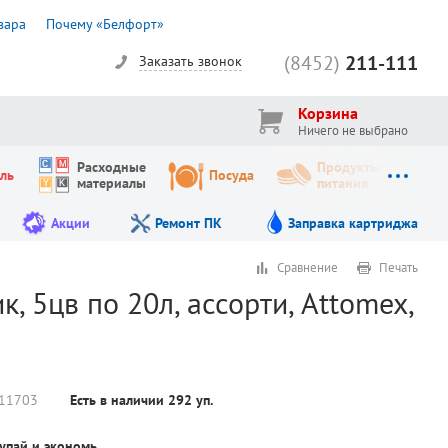
вара
Почему «Белфорт»
(8452)
211-111
Заказать звонок
Корзина
Ничего не выбрано
Расходные
Продукты
ль
Посуда
материалы
питания
Акции
Ремонт ПК
Заправка картриджа
Сравнение
Печать
 5цв по 20л, ассорти, Attomex,
11703
Есть в наличии
292
уп.
упай и экономь