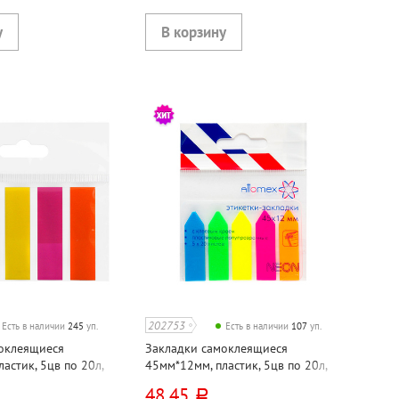
202753
Есть в наличии
245
уп.
Есть в наличии
107
уп.
оклеящиеся
Закладки самоклеящиеся
астик, 5цв по 20л,
45мм*12мм, пластик, 5цв по 20л,
ассорти, Attomex, "Стрелки", 100л
48,45
руб.