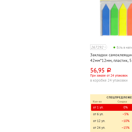
267292
Есть в на
Закладки самоклеящи
42мм*12мм, пластик, 5
неоновый (neon), ассо
56,95
руб.
Costo, "Стрелки", 125л
При заказе от 24 упаковок
в коробке 24 упаковки
СПЕЦПРЕДЛОЖ
Кол-во
Скидка
от 1 уп.
0%
от 6 уп.
−5%
от 12 уп.
−10%
от 24 уп.
−15%