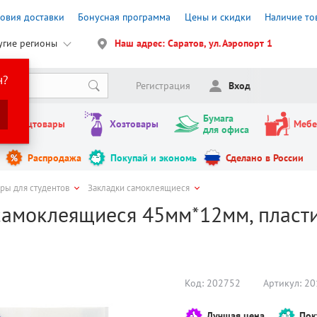
ловия доставки
Бонусная программа
Цены и скидки
Наличие то
угие регионы
Наш адрес: Саратов, ул. Аэропорт 1
н?
Регистрация
Вход
Бумага
Канцтовары
Хозтовары
Мебе
для офиса
Распродажа
Покупай и экономь
Сделано в России
ры для студентов
Закладки самоклеящиеся
амоклеящиеся 45мм*12мм, пластик,
Код:
202752
Артикул:
20
Лучшая цена
Пок