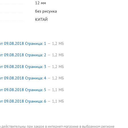
-25%
-40%
-
12 мм
Ежедневник
Планинг недат.
Еженедельник
Календар
без рисунка
полудат. А5,
пластик, BG,
карманный
настольн
кожзам,
"Минимум
недат. картон
перекидн
КИТАЙ
770
239
42
99
70
3
руб.
руб.
руб.
руб.
,
Brauberg,
(Minimal)", 56л,
ламинированны
2026г. бу
руб.
 в
"Аллигатор
285мм*100мм,
й, Prof-Press,
офсетная,
Цена за штуку
Цена за штуку
Цена за штук
318
руб.
(Alligator)", 192л,
на
"Гордость
А6, BG, "C
Цена за штуку
213мм*138мм, в
спирали(гребне),
мотоциклиста",
Российск
твердом
белый, белый
64л,
символико
 09.08.2018 Страница: 1
1,2 МБ
переплете,
блок, отд.
150мм*105мм, в
краски, го
темно-
фольгой
твердом
проф., пр
коричневый,
переплете,
праздник
 09.08.2018 Страница: 2
1,2 МБ
тонированный
цветной, белый
памят. дат
блок, ляссе,
блок
подар
золотисты
 09.08.2018 Страница: 3
1,2 МБ
 09.08.2018 Страница: 4
1,2 МБ
 09.08.2018 Страница: 5
1,1 МБ
 09.08.2018 Страница: 6
1,1 МБ
а действительны при заказе в интернет-магазине в выбранном регионе