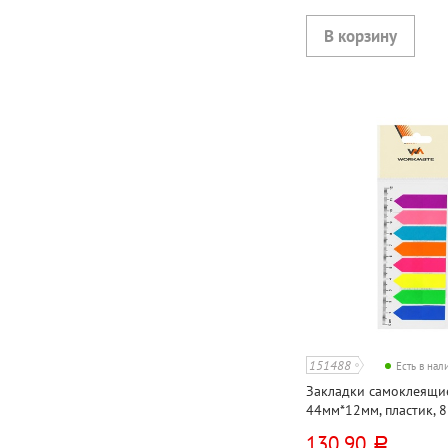
151488
Есть в на
Закладки самоклеящи
44мм*12мм, пластик, 8
Workmate, "Стрелки", с
130,90
руб.
200л