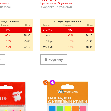
упаковок
При заказе от 24 упаковок
упаковок
в коробке 24 упаковки
ПРЕДЛОЖЕНИЕ
СПЕЦПРЕДЛОЖЕНИЕ
Скидка
Цена
Кол-во
Скидка
Цена
0%
62
от 1 уп.
0%
57
−5%
58,90
от 6 уп.
−5%
54,15
−10%
55,80
от 12 уп.
−10%
51,30
−15%
52,70
от 24 уп.
−15%
48,45