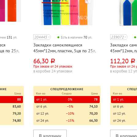
204445
239072
личии
131
уп.
Есть в наличии
70
уп.
еся
Закладки самоклеящиеся
Закладки сам
цв по 25л,
45мм*12мм, пластик, 5цв по 25л,
45мм*12мм, пл
ассорти, deVENTE, "Неон", 125л
ассорти, deVE
66,30
112,20
руб.
руб.
При заказе от 24 упаковок
При заказе от 24 
в коробке 24 упаковки
в коробке 12 у
ЕНИЕ
СПЕЦПРЕДЛОЖЕНИЕ
СПЕЦ
Цена
Кол-во
Скидка
Цена
Кол-во
88
от 1 уп.
0%
78
от 1 уп.
83,60
от 6 уп.
−5%
74,10
от 6 уп.
79,20
от 12 уп.
−10%
70,20
от 12 уп.
74,80
от 24 уп.
−15%
66,30
от 24 уп.