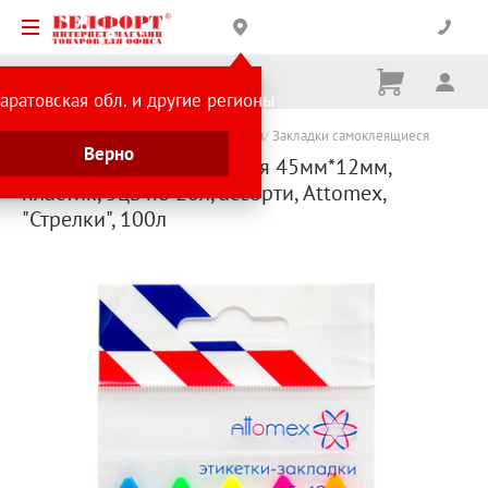
Корзина
Вх
Ничего
аратовская обл. и другие регионы
не
выбрано
Каталог товаров
Товары для студентов
Закладки самоклеящиеся
Верно
Закладки самоклеящиеся 45мм*12мм,
пластик, 5цв по 20л, ассорти, Attomex,
"Стрелки", 100л