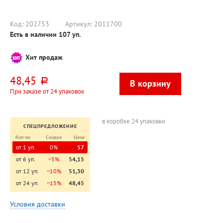
1мм-5мм,
пастель
ассорти
(pastel),
400л
Код:
202753
Артикул:
2011700
Есть в наличии
107
уп.
Хит продаж
48,45
руб.
При заказе от 24 упаковок
в коробке 24 упаковки
СПЕЦПРЕДЛОЖЕНИЕ
Кол-во
Скидка
Цена
от 1 уп.
0%
57
от 6 уп.
−5%
54,15
от 12 уп.
−10%
51,30
от 24 уп.
−15%
48,45
Условия доставки