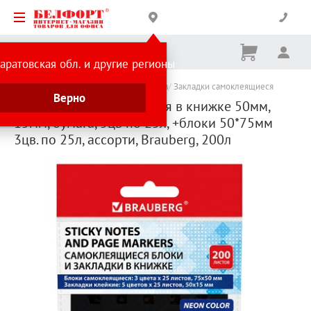
Корзина
Вх
Ничего
аратовская обл. и другие регионы
не
выбрано
Каталог товаров
Товары для студентов
Закладки самоклеящиеся
Верно
Закладки самоклеящиеся в книжке 50мм,
15мм, бумага, 5цв по 25л, +блоки 50*75мм
3цв. по 25л, ассорти, Brauberg, 200л