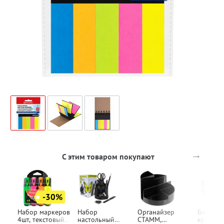
→
С этим товаром покупают
-30%
Набор маркеров
Набор
Органайзер
Блок с 
4шт, текстовый,
настольный
СТАММ,
краем