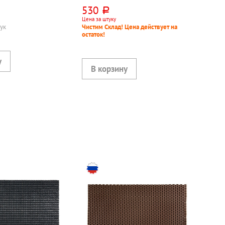
нвинилацетат
этиленвинилацетат
530
руб.
Цена за штуку
тук
Чистим Склад! Цена действует на
остаток!