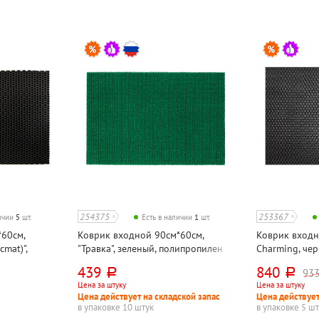
254375
253367
личии
5
шт.
Есть в наличии
1
шт.
60см,
Коврик входной 90см*60см,
Коврик входн
cmat)",
"Травка", зеленый, полипропилен
Charming, чер
цетат
этиленвинила
439
840
933
руб.
руб.
Цена за штуку
Цена за штуку
Цена действует на складской запас
Цена действует
в упаковке 10 штук
в упаковке 5 ш