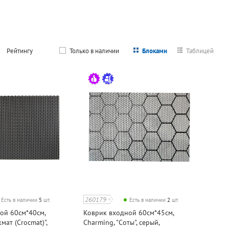
Рейтингу
Только в наличии
Блоками
Таблицей
260179
Есть в наличии
5
шт.
Есть в наличии
2
шт.
ой 60см*40см,
Коврик входной 60см*45см,
мат (Crocmat)",
Charming, "Соты", серый,