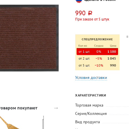
990
руб.
При заказе от 5 штук
в
СПЕЦПРЕДЛОЖЕНИЕ
Кол-во
Скидка
Цена
от 1 шт.
0%
1 100
от 2 шт.
−5%
1 045
от 5 шт.
−10%
990
Условия доставки
ХАРАКТЕРИСТИКИ
Торговая марка
→
 товаром покупают
Серия/Коллекция
Вид продукта