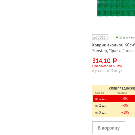
268061
Есть в на
Коврик входной 60см*
Sunstep, "Травка", зеле
полипропилен
314,10
руб.
При заказе от 5 штук
в упаковке 5 штук
СПЕЦПРЕДЛОЖ
Кол-во
Скидка
от 1 шт.
0%
от 2 шт.
−5%
от 5 шт.
−10%