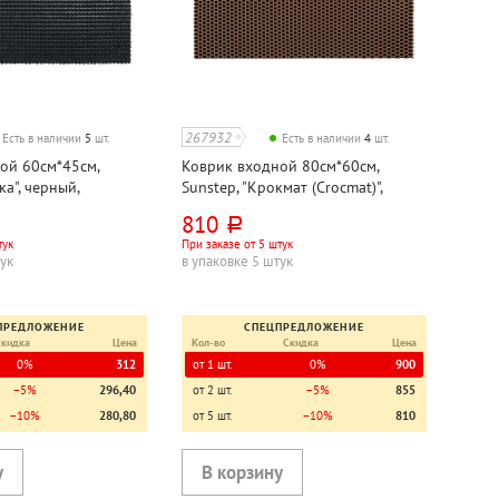
267932
Есть в наличии
5
шт.
Есть в наличии
4
шт.
ой 60см*45см,
Коврик входной 80см*60см,
ка", черный,
Sunstep, "Крокмат (Crocmat)",
н
коричневый, этиленвинилацетат
810
руб.
тук
При заказе от 5 штук
тук
в упаковке 5 штук
ПРЕДЛОЖЕНИЕ
СПЕЦПРЕДЛОЖЕНИЕ
Скидка
Цена
Кол-во
Скидка
Цена
0%
312
от 1 шт.
0%
900
−5%
296,40
от 2 шт.
−5%
855
−10%
280,80
от 5 шт.
−10%
810