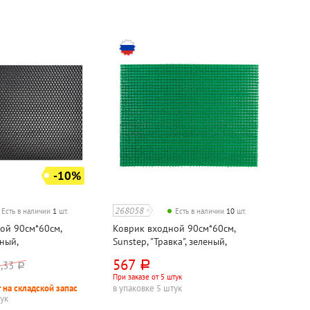
-10%
268058
Есть в наличии
1
шт.
Есть в наличии
10
шт.
ой 90см*60см,
Коврик входной 90см*60см,
ный,
Sunstep, "Травка", зеленый,
цетат
полипропилен
567
,33
руб.
руб.
При заказе от 5 штук
 на складской запас
в упаковке 5 штук
тук