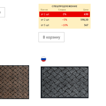
СПЕЦПРЕДЛОЖЕНИЕ
Кол-во
Скидка
Цена
от 1 шт.
0%
630
от 2 шт.
−5%
598,50
от 5 шт.
−10%
567