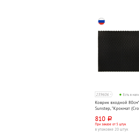
239606
Есть в на
Коврик входной 80см*
Sunstep, "Крокмат (Cro
черный, этиленвинила
810
руб.
При заказе от 5 штук
в упаковке 20 штук