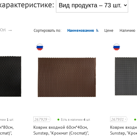
характеристике:
→
Ctrl
Сортировать по:
Наименованию
Цене
Наличию
267929
267931
личии
1
шт.
Есть в наличии
4
шт.
м*80см,
Коврик входной 60см*40см,
Коврик входн
cmat)",
Sunstep, "Крокмат (Crocmat)",
Sunstep, "Крок