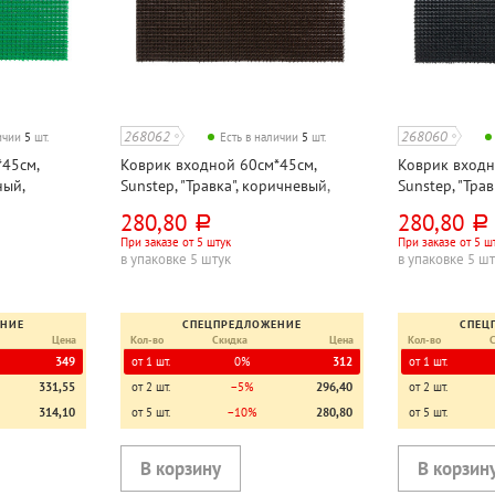
268062
268060
личии
5
шт.
Есть в наличии
5
шт.
45см,
Коврик входной 60см*45см,
Коврик входн
ный,
Sunstep, "Травка", коричневый,
Sunstep, "Трав
полипропилен
полипропиле
280,80
280,80
руб.
руб.
При заказе от 5 штук
При заказе от 5 ш
в упаковке 5 штук
в упаковке 5 ш
ЕНИЕ
СПЕЦПРЕДЛОЖЕНИЕ
СПЕЦ
Цена
Кол-во
Скидка
Цена
Кол-во
349
от 1 шт.
0%
312
от 1 шт.
331,55
от 2 шт.
−5%
296,40
от 2 шт.
314,10
от 5 шт.
−10%
280,80
от 5 шт.