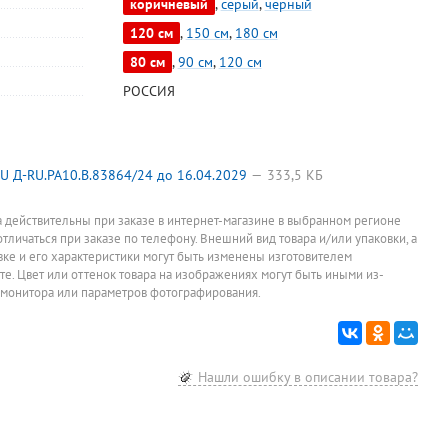
коричневый
,
серый
,
черный
120 см
,
150 см
,
180 см
Урна для
Зеркало на
Зонт
Антимоск
мусора, с
подложке
полуавтомат
сетка на
80 см
,
90 см
,
120 см
крышкой, с
1000мм*400мм,
женский,
магните,
1 072
3 549
1 550
468
руб.
руб.
руб.
руб.
педалью, 5л,
ясень шимо
Fabretti, сатин,
100*210 с
РОССИЯ
SonWelle, хром,
светлый
сталь, 3
летающи
Цена за штуку
Цена за штуку
Цена за штуку
При заказе о
металл, со
сложения, 32см,
насекомы
съемным
диаметр 102 см,
Рыжий кот
внутренним
8 спиц, желтый,
бежевая
ведром
380г
 Д-RU.РА10.В.83864/24 до 16.04.2029
333,5 КБ
а действительны при заказе в интернет-магазине в выбранном регионе
отличаться при заказе по телефону. Внешний вид товара и/или упаковки, а
овке и его характеристики могут быть изменены изготовителем
йте. Цвет или оттенок товара на изображениях могут быть иными из-
 монитора или параметров фотографирования.
Нашли ошибку в описании товара?