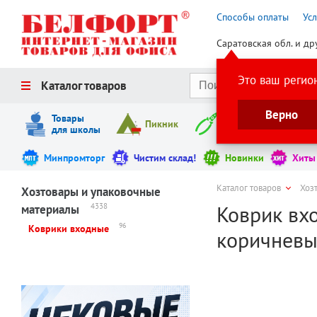
Способы оплаты
Ус
Саратовская обл. и др
Это ваш регио
Каталог товаров
Верно
Товары
Пикник
Инструменты
для школы
Минпромторг
Чистим склад!
Новинки
Хиты
Каталог товаров
Хоз
Хозтовары и упаковочные
Коврик вхо
4338
материалы
96
Коврики входные
коричнев