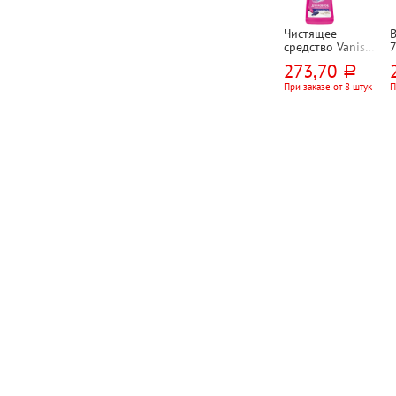
Чистящее
В
средство Vanish,
"Золото (Gold)",
273,70
руб.
"3 в 1 Действие
кислорода (Oxi
о
При заказе от 8 штук
П
Action)", 450мл,
для ручной
чистки ковров,
флакон