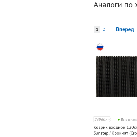
Аналоги по 
Вперед
1
2
239607
Есть в на
Коврик входной 120с
Sunstep, "Крокмат (Cro