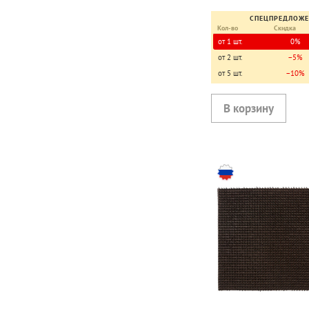
СПЕЦПРЕДЛОЖ
Кол-во
Скидка
от 1 шт.
0%
от 2 шт.
−5%
от 5 шт.
−10%