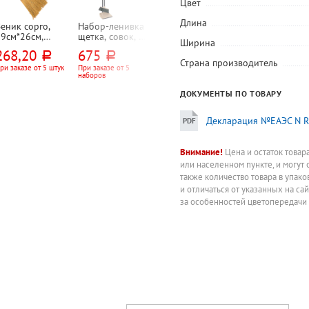
Цвет
Длина
еник сорго,
Набор-ленивка
Щетка в сборе
Пылесос LG,
79см*26см,
щетка, совок, М-
OfficeClean,
VC5420NNTS,
Ширина
прошит
Пластика, длина
"Профессионал
1,3л, 2000 Вт,
268,20
675
265,98
9 500
руб.
руб.
руб.
руб.
полипропиленов
черенка 75см,
(Professional)",
серебристый,
Страна производитель
й нитью(5-ти
24см*17см,
длина черенка
сухая уборка,
ри заказе от 5 штук
При заказе от 5
При заказе от 2 штук
Цена за штуку
наборов
прошивной)
пластик,
117см, пластик,
контейнер
бежевый,
30см, серая, с
ДОКУМЕНТЫ ПО ТОВАРУ
щетина 8см
черенком,
еврорезьба,
мягкая щетина
Декларация №ЕАЭС N RU
7см
Внимание!
Цена и остаток товар
или населенном пункте, и могут 
также количество товара в упак
и отличаться от указанных на са
за особенностей цветопередачи