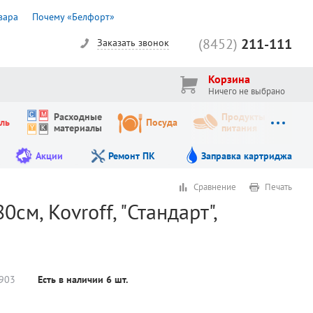
вара
Почему «Белфорт»
(8452)
211-111
Заказать звонок
Корзина
Ничего не выбрано
Расходные
Продукты
ль
Посуда
материалы
питания
Акции
Ремонт ПК
Заправка картриджа
Сравнение
Печать
м, Kovroff, "Стандарт",
903
Есть в наличии
6
шт.