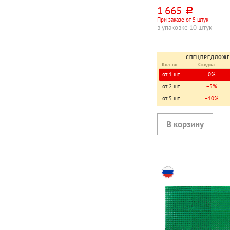
черный, этиленвинила
1 665
руб.
При заказе от 5 штук
в упаковке 10 штук
СПЕЦПРЕДЛОЖ
Кол-во
Скидка
от 1 шт.
0%
от 2 шт.
−5%
от 5 шт.
−10%