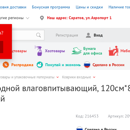
ловия доставки
Бонусная программа
Цены и скидки
Наличие то
угие регионы
Наш адрес: Саратов, ул. Аэропорт 1
н?
Регистрация
Вход
Бумага
Канцтовары
Хозтовары
Мебе
для офиса
Распродажа
Покупай и экономь
Сделано в России
товары и упаковочные материалы
Коврики входные
дной влаговпитывающий, 120см*80с
ый
Код:
216453
Артикул:
20
Сделано в России