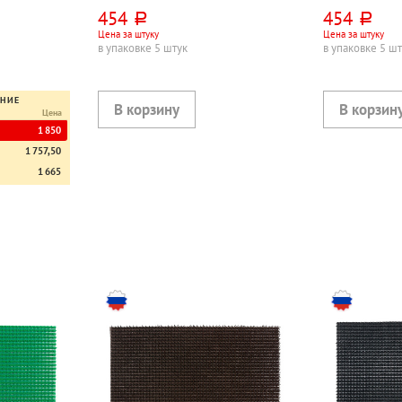
цетат
коричневый, этиленвинилацетат
серый, этиле
454
454
руб.
руб.
Цена за штуку
Цена за штуку
в упаковке 5 штук
в упаковке 5 ш
ЕНИЕ
Цена
1 850
1 757,50
1 665