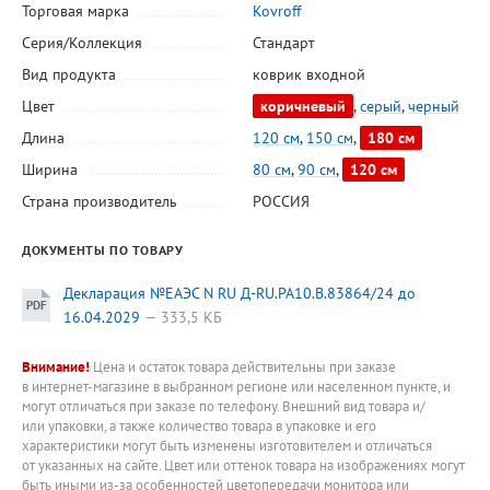
Торговая марка
Kovroff
Серия/Коллекция
Стандарт
Вид продукта
коврик входной
Цвет
коричневый
,
серый
,
черный
Длина
120 см
,
150 см
,
180 см
Ширина
80 см
,
90 см
,
120 см
Страна производитель
РОССИЯ
ДОКУМЕНТЫ ПО ТОВАРУ
Декларация №ЕАЭС N RU Д-RU.РА10.В.83864/24 до
16.04.2029
333,5 КБ
Внимание!
Цена и остаток товара действительны при заказе
в интернет-магазине в выбранном регионе или населенном пункте, и
могут отличаться при заказе по телефону. Внешний вид товара и/
или упаковки, а также количество товара в упаковке и его
характеристики могут быть изменены изготовителем и отличаться
от указанных на сайте. Цвет или оттенок товара на изображениях могут
быть иными из-за особенностей цветопередачи монитора или