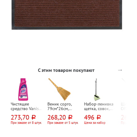
→
С этим товаром покупают
Чистящее
Веник сорго,
Набор-ленивка
Щетка в
средство Vanish,
79см*26см,
щетка, совок,
OfficeCl
"Золото (Gold)",
прошит
York, "Лень",
"Профес
273,70
268,20
496
265,9
руб.
руб.
руб.
"3 в 1 Действие
полипропиленов
длина черенка
(Professi
кислорода (Oxi
ой нитью(5-ти
87см,
длина ч
При заказе от 8 штук
При заказе от 5 штук
Цена за набор
При заказе
Action)", 450мл,
прошивной)
25см*23см,
117см, п
для ручной
пластик,
30см, се
чистки ковров,
фисташковый,
черенко