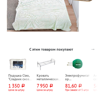
→
С этим товаром покупают
Подушка Cleo,
Кровать
Электрофумигат
Антимос
"Сладких снов
металлическая
ор
сетка на
(Sweet dreams)",
КМ-1.40
универсальный,
магните,
1 350
7 950
81,60
540
руб.
руб.
руб.
руб
70см*50см,
1900*800, белая
поворотная
100*210
микроволокно
вилка
летающ
Цена за штуку
Цена за штуку
При заказе от 5 штук
Цена за шт
насеком
Рыжий к
"Цветы",