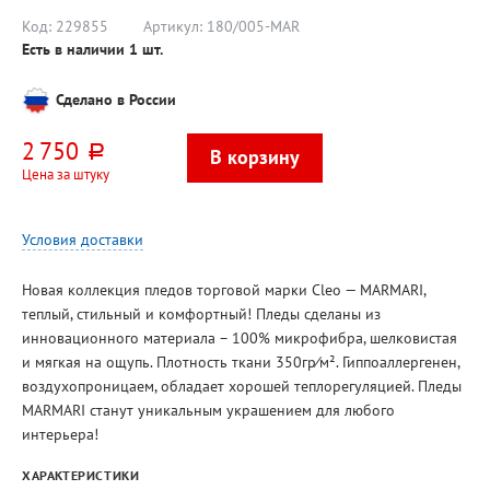
Код:
229855
Артикул:
180/005-MAR
Есть в наличии
1
шт.
Сделано в России
2 750
руб.
Цена за штуку
Условия доставки
Новая коллекция пледов торговой марки Cleo — MARMARI,
теплый, стильный и комфортный! Пледы сделаны из
инновационного материала – 100% микрофибра, шелковистая
и мягкая на ощупь. Плотность ткани 350гр⁄м². Гиппоаллергенен,
воздухопроницаем, обладает хорошей теплорегуляцией. Пледы
MARMARI станут уникальным украшением для любого
интерьера!
ХАРАКТЕРИСТИКИ