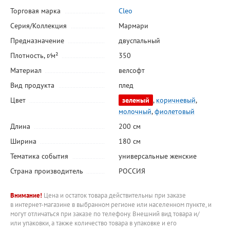
Торговая марка
Cleo
Серия/Коллекция
Мармари
Предназначение
двуспальный
Плотность, г⁄м²
350
Материал
велсофт
Вид продукта
плед
Цвет
зеленый
,
коричневый
,
молочный
,
фиолетовый
Длина
200 см
Ширина
180 см
Тематика события
универсальные женские
Страна производитель
РОССИЯ
Внимание!
Цена и остаток товара действительны при заказе
в интернет-магазине в выбранном регионе или населенном пункте, и
могут отличаться при заказе по телефону. Внешний вид товара и/
или упаковки, а также количество товара в упаковке и его