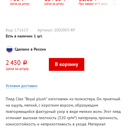
шерсть альпаки
шимо светлый
вилка
летающ
Цена за штуку
Цена за штуку
При заказе от 5 штук
Цена за шт
насеком
Рыжий к
"Цветы",
Код:
171613
Артикул:
200/003-RP
Есть в наличии
1
шт.
Сделано в России
2 450
руб.
Цена за штуку
Условия доставки
Плед Cleo "Royal plush" изготовлен из полиэстера. Он приятный
на ощупь, мягкий, с коротким ворсом, образующим
повторяющийся фактурный узор в виде мелких волн. Этот плед
отличает высокая плотность (320 гр⁄м²) материала, прочность,
износостойкость и неприхотливость в уходе. Материал