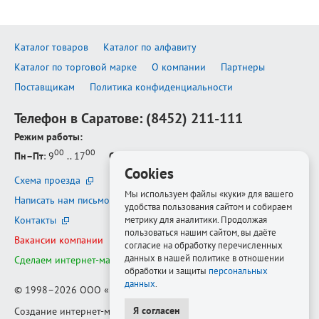
Каталог товаров
Каталог по алфавиту
Каталог по торговой марке
О компании
Партнеры
Поставщикам
Политика конфиденциальности
Телефон в Саратове:
(8452) 211-111
Режим работы:
00
00
Пн–Пт
: 9
.. 17
Сб–Вс
: выходной
Cookies
Схема проезда
Мы используем файлы «куки» для вашего
Написать нам письмо
удобства пользования сайтом и собираем
Контакты
метрику для аналитики. Продолжая
пользоваться нашим сайтом, вы даёте
Вакансии компании
согласие на обработку перечисленных
данных в нашей политике в отношении
Сделаем интернет-магазин ещё лучше
обработки и защиты
персональных
данных
.
© 1998–2026
ООО «Белфорт-РМ»
Я согласен
Создание интернет-магазина
—
Медиапродукт