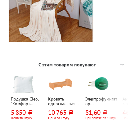
→
С этим товаром покупают
Подушка Cleo,
Кровать
Электрофумигат
Антимос
"Комфорт
односпальная
ор
сетка на
(Comfort)",
1932мм*840мм*
универсальный,
магните,
5 850
10 763
81,60
468
руб.
руб.
руб.
руб
70см*70см, пух
700мм, бук
поворотная
100*210
вилка
летающ
Цена за штуку
Цена за штуку
При заказе от 5 штук
При заказе
насеком
Рыжий к
бежевая