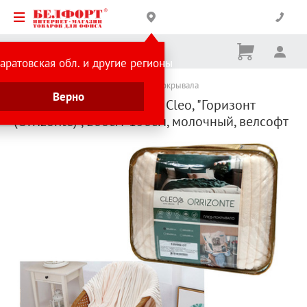
Корзина
Вх
Ничего
аратовская обл. и другие регионы
не
выбрано
Каталог товаров
Текстиль
Пледы и покрывала
Верно
Плед полутораспальный, Cleo, "Горизонт
(Orrizonte)", 200см*150см, молочный, велсофт