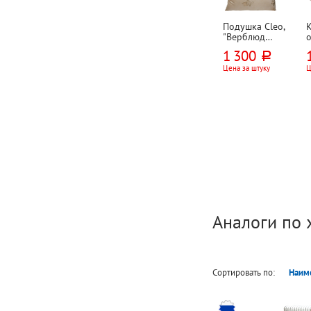
Подушка Cleo,
"Верблюд
(Camel)",
1 300
руб.
70см*50см,
верблюжий
Цена за штуку
Ц
пласт, политик,
300г⁄м²
Аналоги по 
Сортировать по:
Наим