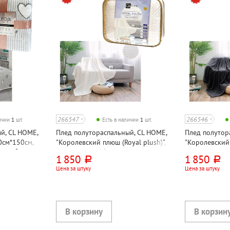
266547
266546
личии
1
шт.
Есть в наличии
1
шт.
й, CL HOME,
Плед полутораспальный, CL HOME,
Плед полутор
0см*150см,
"Королевский плюш (Royal plush)",
"Королевский 
0г⁄м², в
200см*150см, белый, велсофт,
200см*150см, 
1 850
1 850
руб.
руб.
300г⁄м²
300г⁄м²
Цена за штуку
Цена за штуку