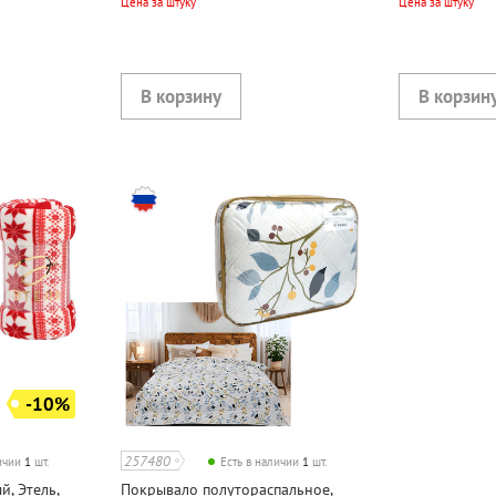
Цена за штуку
Цена за штуку
-10%
257480
личии
1
шт.
Есть в наличии
1
шт.
, Этель,
Покрывало полутораспальное,