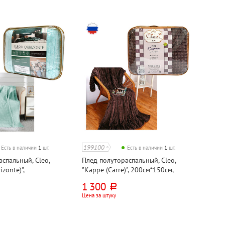
199100
Есть в наличии
1
шт.
Есть в наличии
1
шт.
спальный, Cleo,
Плед полутораспальный, Cleo,
izonte)",
"Карре (Carre)", 200см*150см,
 тиффани, велсофт
темно-коричневый, велсофт
1 300
руб.
Цена за штуку