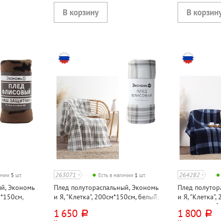
263071
264282
личии
5
шт.
Есть в наличии
1
шт.
ый, Экономь
Плед полутораспальный, Экономь
Плед полутор
м*150см,
и Я, "Клетка", 200см*150см, белый,
и Я, "Клетка",
полиэстер
флис, 160г⁄м²
1 650
1 800
руб.
руб.