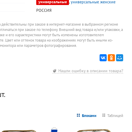
универсальные
,
универсальные женские
РОССИЯ
Вентилятор
Зеркало на
Конвектор
Сплит-сис
l
напольный
подложке
настенно-
MARSA, R
Manya, 002,
1000мм*400мм,
напольный,
12MTA4G,
1 300
3 549
3 900
38 990
руб.
руб.
руб.
белый, 50 Вт
орех
Royal Clima,
12MTA4EG
а действительны при заказе в интернет-магазине в выбранном регионе
REC-
3,23кВт, 
Цена за штуку
Цена за штуку
Цена за штуку
Цена за ком
отличаться при заказе по телефону. Внешний вид товара и/или упаковки, а
FRWG1000M,
овке и его характеристики могут быть изменены изготовителем
1кВт, с
йте. Цвет или оттенок товара на изображениях могут быть иными из-
подсветкой
 монитора или параметров фотографирования.
Нашли ошибку в описании товара?
т.
Блоками
Таблицей