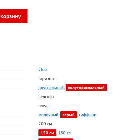
Cleo
Горизонт
двуспальный
,
полутораспальный
велсофт
плед
молочный
,
серый
,
тиффани
200 см
150 см
,
180 см