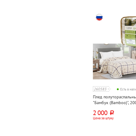
260583
Есть в на
Плед полутораспальный
"Бамбук (Bamboo)", 20
велсофт
2 000
руб.
Цена за штуку