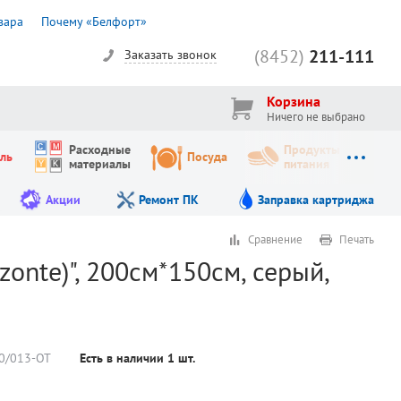
вара
Почему «Белфорт»
(8452)
211-111
Заказать звонок
Корзина
Ничего не выбрано
Расходные
Продукты
ль
Посуда
материалы
питания
Акции
Ремонт ПК
Заправка картриджа
Сравнение
Печать
zonte)", 200см*150см, серый,
0/013-OT
Есть в наличии
1
шт.