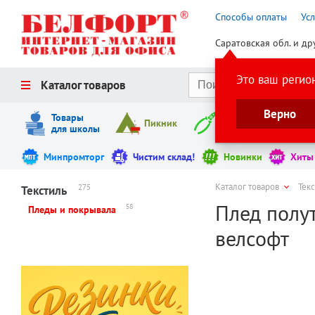
Способы оплаты
Ус
Саратовская обл. и др
Это ваш регио
Каталог товаров
Верно
Товары
Пикник
Инструменты
для школы
Минпромторг
Чистим склад!
Новинки
Хиты
Каталог товаров
Тек
275
Текстиль
Плед полут
58
Пледы и покрывала
велсофт