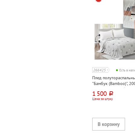
266425
Есть в на
Плед полутораспальны
"Бамбук (Bamboo)", 20
серый, микрофибра, 19
1 500
руб.
атласной ленте
Цена за штуку