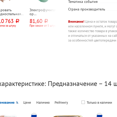
Тематика события
Страна производитель
Кровать
Электрофумигат
Антимоскитная
Масляный
односпальная
ор
сетка на
радиатор Roya
1932мм*840мм*
универсальный,
магните,
Clima, ROR-S9-
10 763
81,60
540
5 900
руб.
руб.
руб.
руб.
700мм, ясень
поворотная
100*210 см, от
2000M, 2кВт, 9
Внимание!
Цена и остаток товар
шимо светлый
вилка
летающих
секций
ена за штуку
При заказе от 5 штук
Цена за штуку
Цена за штуку
или населенном пункте, и могут 
насекомых,
также количество товара в упак
Рыжий кот,
и отличаться от указанных на са
"Цветы", белая
за особенностей цветопередачи
характеристике: Предназначение – 14 ш
енованию
Цене
Наличию
Рейтингу
Только в наличии