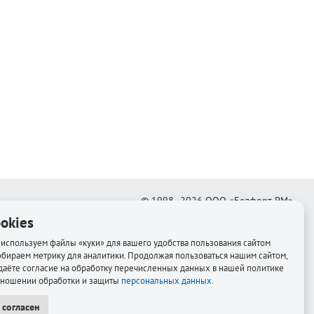
© 1998–2026
ООО «Белфорт-РМ»
okies
Создание интернет-магазина
—
Медиапродукт
используем файлы «куки» для вашего удобства пользования сайтом
обираем метрику для аналитики. Продолжая пользоваться нашим сайтом,
даёте согласие на обработку перечисленных данных в нашей политике
тношении обработки и защиты
персональных данных
.
 согласен