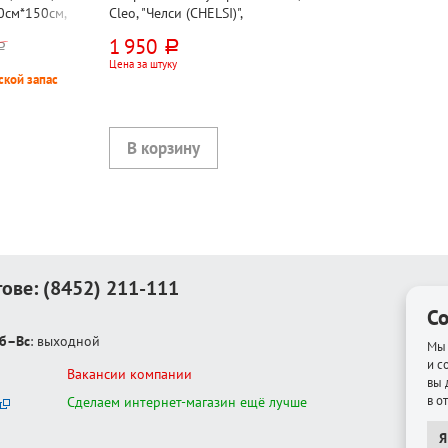
0см*150см,
Cleo, "Челси (CHELSI)",
р
210см*150см, двустороннее,
1 950
руб.
уб.
полиэстер, 120г⁄м²
Цена за штуку
ской запас
тове:
(8452) 211-111
Co
б–Вс
: выходной
Мы 
и с
Вакансии компании
вы 
в о
Сделаем интернет-магазин ещё лучше
Я