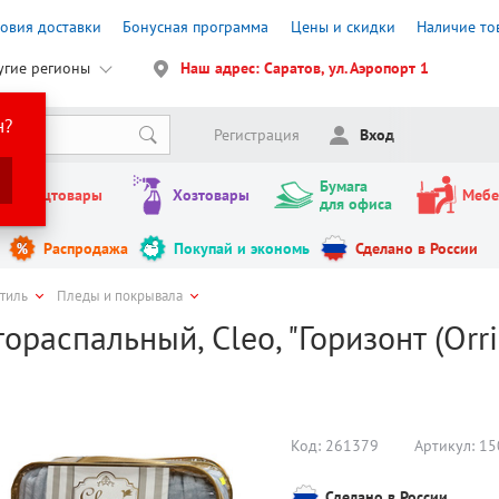
ловия доставки
Бонусная программа
Цены и скидки
Наличие то
угие регионы
Наш адрес: Саратов, ул. Аэропорт 1
н?
Регистрация
Вход
Бумага
Канцтовары
Хозтовары
Мебе
для офиса
Распродажа
Покупай и экономь
Сделано в России
стиль
Пледы и покрывала
ораспальный, Cleo, "Горизонт (Orri
Код:
261379
Артикул:
15
Сделано в России