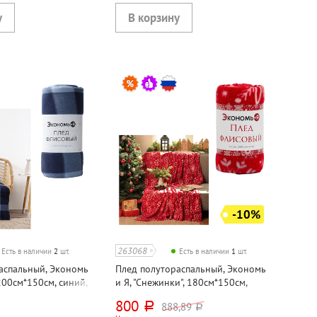
-10%
263068
Есть в наличии
2
шт.
Есть в наличии
1
шт.
аспальный, Экономь
Плед полутораспальный, Экономь
 200см*150см, синий,
и Я, "Снежинки", 180см*150см,
красный, полиэстер
800
888,89
руб.
руб.