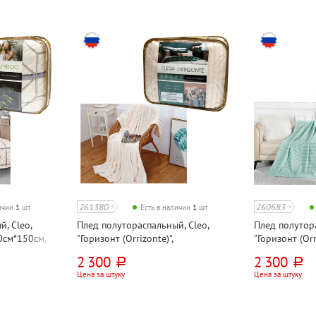
261380
260683
личии
1
шт.
Есть в наличии
1
шт.
, Cleo,
Плед полутораспальный, Cleo,
Плед полутора
0см*150см,
"Горизонт (Orrizonte)",
"Горизонт (Orr
200см*150см, молочный, велсофт
200см*150см,
2 300
2 300
руб.
руб.
Цена за штуку
Цена за штуку