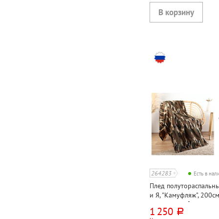
264283
Есть в на
Плед полутораспальн
и Я, "Камуфляж", 200с
флис, 160г⁄м²
1 250
руб.