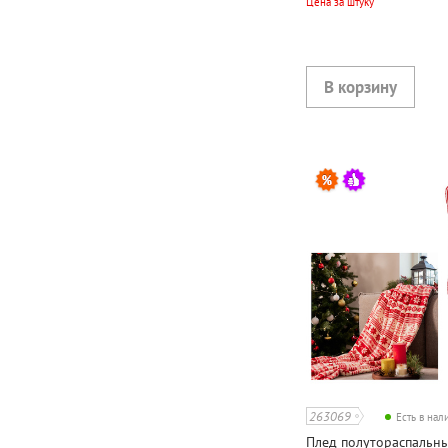
Цена за штуку
263069
Есть в на
Плед полутораспальный