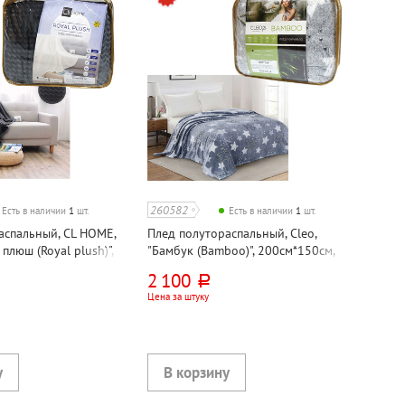
260582
Есть в наличии
1
шт.
Есть в наличии
1
шт.
аспальный, CL HOME,
Плед полутораспальный, Cleo,
плюш (Royal plush)",
"Бамбук (Bamboo)", 200см*150см,
серый, велсофт,
велсофт
2 100
руб.
Цена за штуку