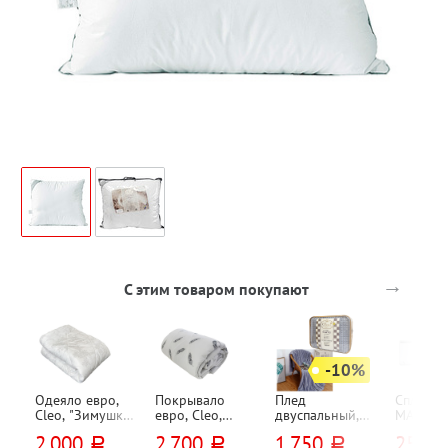
→
С этим товаром покупают
-10%
Одеяло евро,
Покрывало
Плед
Сплит-с
Cleo, "Зимушка",
евро, Cleo,
двуспальный,
MARSA, 
215см*200см,
"Золотое руно
Cleo, "Карре
07MTA4G
2 000
2 700
1 750
25 99
руб.
руб.
руб.
искусственный
(Vello d`oro)",
(Carre)",
07MTA4