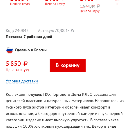
лебяжий пух,
220см*200см,
200см*180см,
2,05кВт,
Цена за штуку
Цена за штуку
Цена за к
1 944,44
руб.
микрофибра
белое, сатин
сиреневый,
Цена за штуку
велсофт
Код:
240843
Артикул:
70/001-DS
Поставка 7 рабочих дней
Сделано в России
5 850
руб.
Цена за штуку
Условия доставки
Коллекция подушек ПУХ Торгового Дома КЛЕО создана для
ценителей классики и натуральных материалов. Наполнитель из
гусиного пуха экстра категории обеспечивает комфорт в
использовании, а благодаря внутренней камере из пуха первой
категории, изделие имеет высокую упругость. В составе чехла
подушки 100% хлопковый пуходержащий тик. Декор в виде