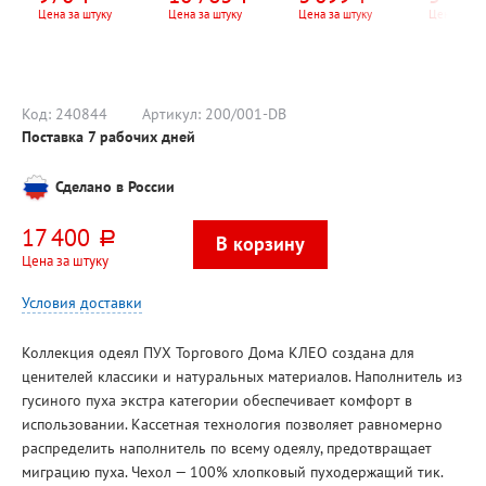
искусственный
REC-FRB
Цена за штуку
Цена за штуку
Цена за штуку
Цена за шт
тик, с
2кВт, с
карбоновой
подсвет
нитью
Код:
240844
Артикул:
200/001-DB
Поставка 7 рабочих дней
Сделано в России
17 400
руб.
Цена за штуку
Условия доставки
Коллекция одеял ПУХ Торгового Дома КЛЕО создана для
ценителей классики и натуральных материалов. Наполнитель из
гусиного пуха экстра категории обеспечивает комфорт в
использовании. Кассетная технология позволяет равномерно
распределить наполнитель по всему одеялу, предотвращает
миграцию пуха. Чехол — 100% хлопковый пуходержащий тик.