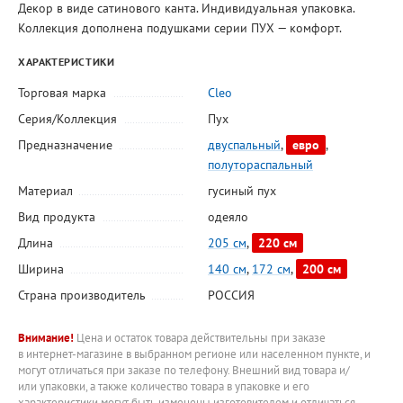
Декор в виде сатинового канта. Индивидуальная упаковка.
Коллекция дополнена подушками серии ПУХ — комфорт.
ХАРАКТЕРИСТИКИ
Торговая марка
Cleo
Серия/Коллекция
Пух
Предназначение
двуспальный
,
евро
,
полутораспальный
Материал
гусиный пух
Вид продукта
одеяло
Длина
205 см
,
220 см
Ширина
140 см
,
172 см
,
200 см
Страна производитель
РОССИЯ
Внимание!
Цена и остаток товара действительны при заказе
в интернет-магазине в выбранном регионе или населенном пункте, и
могут отличаться при заказе по телефону. Внешний вид товара и/
или упаковки, а также количество товара в упаковке и его
характеристики могут быть изменены изготовителем и отличаться