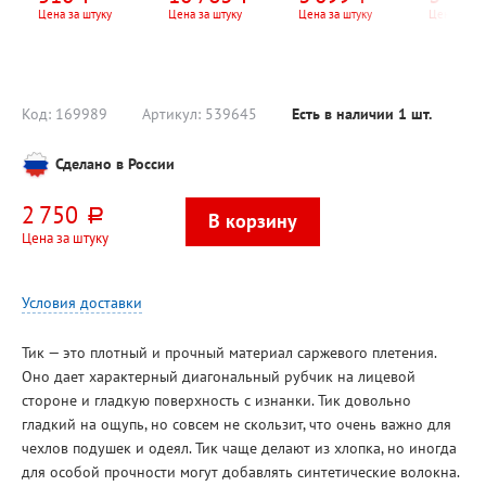
лебяжий пух
REC-
Цена за штуку
Цена за штуку
Цена за штуку
Цена за шт
FRWG10
1кВт, с
подсвет
Код:
169989
Артикул:
539645
Есть в наличии
1
шт.
Сделано в России
2 750
руб.
Цена за штуку
Условия доставки
Тик — это плотный и прочный материал саржевого плетения.
Оно дает характерный диагональный рубчик на лицевой
стороне и гладкую поверхность с изнанки. Тик довольно
гладкий на ощупь, но совсем не скользит, что очень важно для
чехлов подушек и одеял. Тик чаще делают из хлопка, но иногда
для особой прочности могут добавлять синтетические волокна.