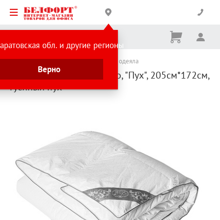
Корзина
Вх
Ничего
аратовская обл. и другие регионы
не
выбрано
Каталог товаров
Текстиль
Подушки и одеяла
Верно
Одеяло двуспальное, Cleo, "Пух", 205см*172см,
гусиный пух