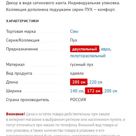
Декор в виде сатинового канта. Индивидуальная упаковка.
Коллекция дополнена подушками серии ПУХ — комфорт.
ХАРАКТЕРИСТИКИ
Торговая марка
Cleo
Серия/Коллекция
Пух
Предназначение
двуспальный
,
евро
,
полутораспальный
Материал
гусиный пух
Вид продукта
одеяло
Длина
205 см
,
220 см
Ширина
140 см
,
172 см
,
200 см
Страна производитель
РОССИЯ
Внимание!
Цена и остаток товара действительны при заказе
в интернет-магазине в выбранном регионе или населенном пункте, и
могут отличаться при заказе по телефону. Внешний вид товара и/
или упаковки, а также количество товара в упаковке и его
характеристики могут быть изменены изготовителем и отличаться