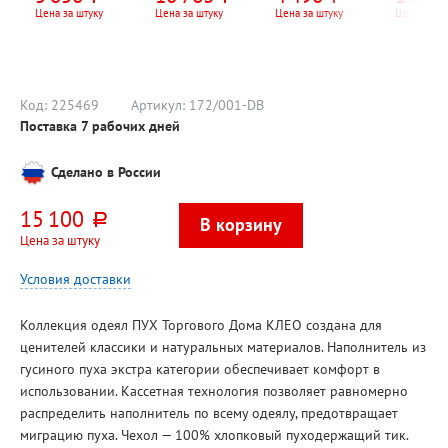
секций
1325мм
Цена за штуку
Цена за штуку
Цена за штуку
Цена за шт
55мм, 2к
механич
термост
перекл.
Код:
225469
Артикул:
172/001-DB
Поставка 7 рабочих дней
Сделано в России
15 100
руб.
Цена за штуку
Условия доставки
Коллекция одеял ПУХ Торгового Дома КЛЕО создана для
ценителей классики и натуральных материалов. Наполнитель из
гусиного пуха экстра категории обеспечивает комфорт в
использовании. Кассетная технология позволяет равномерно
распределить наполнитель по всему одеялу, предотвращает
миграцию пуха. Чехол — 100% хлопковый пуходержащий тик.