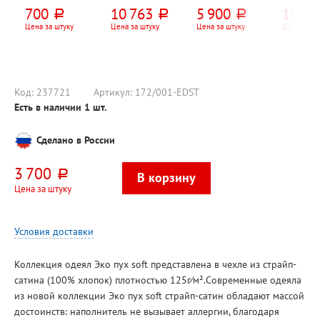
(Premium)",
1932мм*840мм*
Clima, ROR-S9-
NOBO, V
700
10 763
5 900
15 20
руб.
руб.
руб.
50см*70см,
700мм, ноче
2000M, 2кВт, 9
NFC4S20
шерсть альпаки
экко
секций
1325мм
Цена за штуку
Цена за штуку
Цена за штуку
Цена за шт
55мм, 2к
механич
термост
перекл.
Код:
237721
Артикул:
172/001-EDST
Есть в наличии
1
шт.
Сделано в России
3 700
руб.
Цена за штуку
Условия доставки
Коллекция одеял Эко пух soft представлена в чехле из страйп-
сатина (100% хлопок) плотностью 125г⁄м².Современные одеяла
из новой коллекции Эко пух soft страйп-сатин обладают массой
достоинств: наполнитель не вызывает аллергии, благодаря