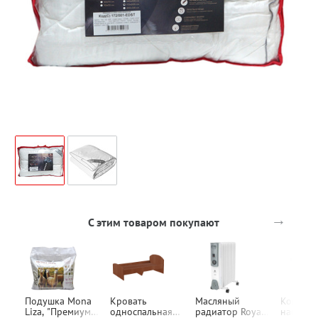
→
С этим товаром покупают
Подушка Mona
Кровать
Масляный
Конвект
Liza, "Премиум
односпальная
радиатор Royal
настенн