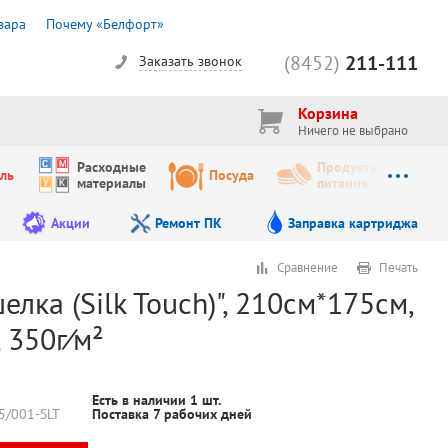
вара
Почему «Белфорт»
(8452)
211-111
Заказать звонок
Корзина
Ничего не выбрано
Расходные
Продукты
ль
Посуда
материалы
питания
Акции
Ремонт ПК
Заправка картриджа
Сравнение
Печать
лка (Silk Touch)", 210см*175см,
 350г⁄м²
Есть в наличии
1
шт.
5/001-SLT
Поставка 7 рабочих дней