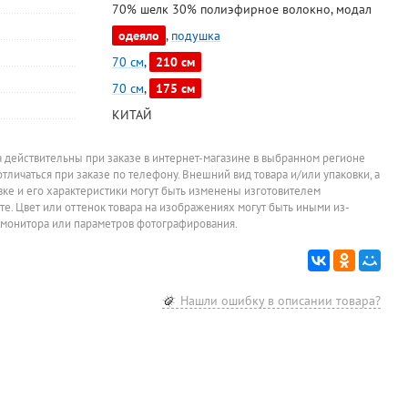
70% шелк 30% полиэфирное волокно
,
модал
одеяло
,
подушка
70 см
,
210 см
70 см
,
175 см
Увлажнитель
КИТАЙ
воздуха Royal
Clima, ANTICA,
2 500
руб.
RUH-AN300,
а действительны при заказе в интернет-магазине в выбранном регионе
Вт
4.0E-GN
Цена за штуку
отличаться при заказе по телефону. Внешний вид товара и/или упаковки, а
овке и его характеристики могут быть изменены изготовителем
йте. Цвет или оттенок товара на изображениях могут быть иными из-
 монитора или параметров фотографирования.
Нашли ошибку в описании товара?