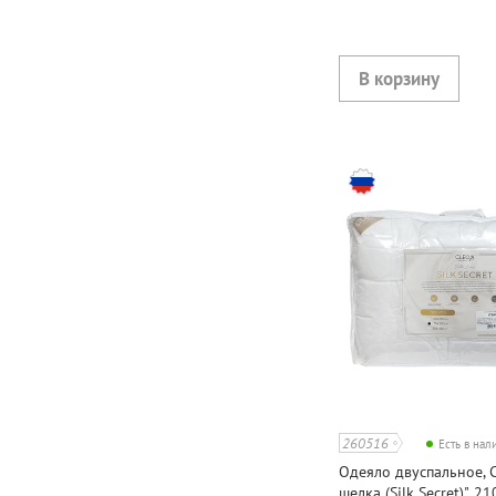
260516
Есть в на
Одеяло двуспальное, C
шелка (Silk Secret)", 2