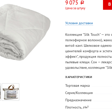
9 075
руб.
Цена за штуку
Условия доставки
Коллекция "Silk Touch" — эт
полиэфирное волокно), жакк
витой кант. Шелковое одеяло
ценителей комфорта и эстет
эффект", продукция полность
пылевые клещи. Сон — лекарс
удовольствие, коллекция "Sil
ХАРАКТЕРИСТИКИ
Торговая марка
Серия/Коллекция
Предназначение
Плотность, г⁄м²