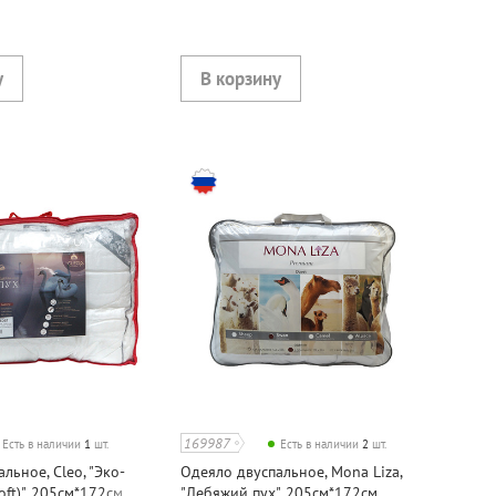
169987
Есть в наличии
1
шт.
Есть в наличии
2
шт.
льное, Cleo, "Эко-
Одеяло двуспальное, Mona Liza,
ft)", 205см*172см,
"Лебяжий пух", 205см*172см,