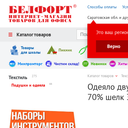
Способы оплаты
Ус
Саратовская обл. и др
Это ваш регио
Каталог товаров
Верно
Товары
Пикник
Инструменты
для школы
Минпромторг
Чистим склад!
Новинки
Хиты
Каталог товаров
Тек
275
Текстиль
Одеяло дву
44
Подушки и одеяла
70% шелк 