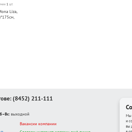
личии
1
шт.
ona Liza,
м*175см,
тове:
(8452) 211-111
Co
б–Вс
: выходной
Мы 
и с
Вакансии компании
вы 
в о