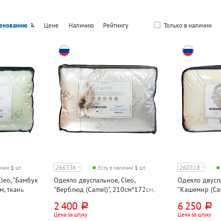
енованию
Цене
Наличию
Рейтингу
Только в наличии
266536
260518
личии
1
шт.
Есть в наличии
1
шт.
leo, "Бамбук
Одеяло двуспальное, Cleo,
Одеяло двуспа
м, ткань
"Верблюд (Camel)", 210см*172см,
"Кашемир (Cas
наполнитель
верблюжий пласт, политик, 300г⁄м²
210см*175см
2 400
6 250
руб.
руб.
, 300г⁄м²
силиконизиро
Цена за штуку
Цена за штуку
тик, 300г⁄м²