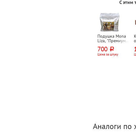
С этим
Подушка Mona
Liza, "Премиум
(Premium)",
700
руб.
50см*70см,
шерсть альпаки
Цена за штуку
Ц
Аналоги по 