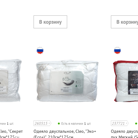
260515
237721
личии
1
шт.
Есть в наличии
1
шт.
leo, "Секрет
Одеяло двуспальное, Cleo, "Эко+
Одеяло двуспа
10см*175см,
(Eco+)", 210см*175см,
пух Мягкий (So