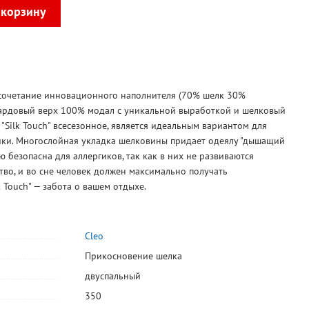
о сочетание инновационного наполнителя (70% шелк 30%
ардовый верх 100% модал с уникальной выработкой и шелковый
 "Silk Touch" всесезонное, является идеальным вариантом для
ики. Многослойная укладка шелковины придает одеялу "дышащий
ю безопасна для аллергиков, так как в них не развиваются
тво, и во сне человек должен максимально получать
k Touch" — забота о вашем отдыхе.
Cleo
Прикосновение шелка
двуспальный
350