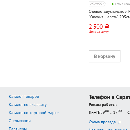
252955
Есть в на
Одеяло двуспальное, M
"Овечья шерсть", 205с
искусственный тик
2 500
руб.
Цена за штуку
Телефон в Сара
Каталог товаров
Каталог по алфавиту
Режим работы:
00
00
Пн–Пт
: 9
.. 17
С
Каталог по торговой марке
О компании
Схема проезда
Партнеры