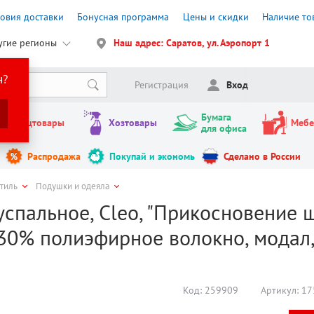
ловия доставки
Бонусная программа
Цены и скидки
Наличие то
угие регионы
Наш адрес: Саратов, ул. Аэропорт 1
н?
Регистрация
Вход
Бумага
Канцтовары
Хозтовары
Мебе
для офиса
Распродажа
Покупай и экономь
Сделано в России
стиль
Подушки и одеяла
спальное, Cleo, "Прикосновение ше
30% полиэфирное волокно, модал,
Код:
259909
Артикул:
17