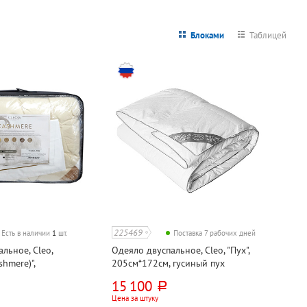
Блоками
Таблицей
225469
Есть в наличии
1
шт.
Поставка 7 рабочих дней
льное, Cleo,
Одеяло двуспальное, Cleo, "Пух",
hmere)",
205см*172см, гусиный пух
, 75% кашемир 25%
15 100
руб.
ванное волокно,
Цена за штуку