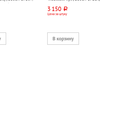
й лебяжий пух,
искусственный тик
3 150
руб.
Цена за штуку