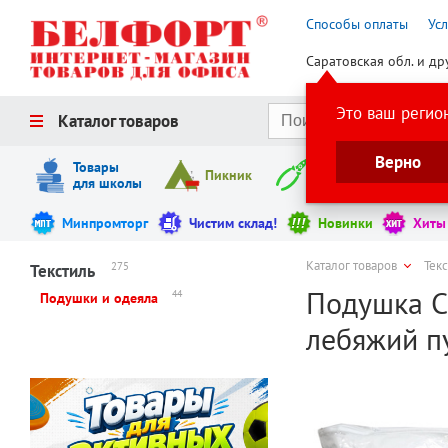
Способы оплаты
Ус
Саратовская обл. и др
Это ваш регио
Каталог товаров
Верно
Товары
Пикник
Инструменты
для школы
Минпромторг
Чистим склад!
Новинки
Хиты
Каталог товаров
Тек
275
Текстиль
Подушка Cl
44
Подушки и одеяла
лебяжий пу