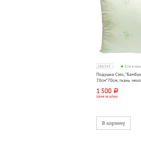
266543
Есть в на
Подушка Cleo, "Бамбук
70см*70см, ткань чехл
100%, наполнитель б
1 500
руб.
пласт 30%, 300г⁄м²
Цена за штуку