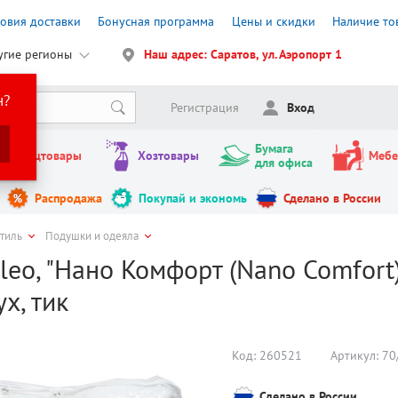
ловия доставки
Бонусная программа
Цены и скидки
Наличие то
угие регионы
Наш адрес: Саратов, ул. Аэропорт 1
н?
Регистрация
Вход
Бумага
Канцтовары
Хозтовары
Мебе
для офиса
Распродажа
Покупай и экономь
Сделано в России
стиль
Подушки и одеяла
eo, "Нано Комфорт (Nano Comfort)
х, тик
Код:
260521
Артикул:
70
Сделано в России