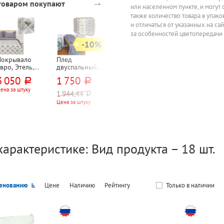
→
 товаром покупают
или населенном пункте, и могут 
также количество товара в упак
и отличаться от указанных на са
за особенностей цветопередачи
-10%
Покрывало
Плед
Сплит-система
Увлажнитель
вро, Этель,
двуспальный,
Royal Clima, RC-
воздуха
Барокко",
Cleo, "Карре
AN22HN,
ультразвуково
3 050
1 750
37 000
5 301
руб.
руб.
руб.
руб.
240см*200см,
(Carre)",
"АТТИКА НЕРОН
DANTEX, D-
еребристое,
200см*180см,
(ATTICA NERO)",
H50UCF-W,
ена за штуку
Цена за комплект
При заказе от 3 шт
1 944,44
руб.
обелен, 450г⁄м²
сиреневый,
2,17кВт, 2,35кВт
248мм*355мм*
Цена за штуку
велсофт
30мм
характеристике: Вид продукта – 18 шт.
енованию
Цене
Наличию
Рейтингу
Только в наличии