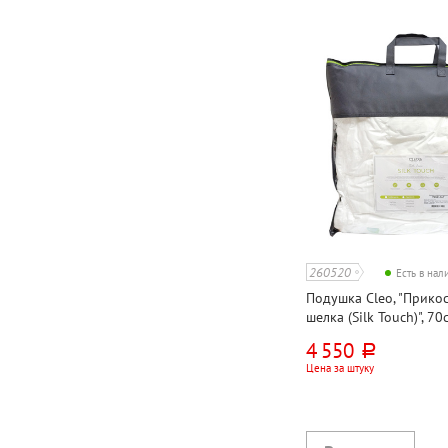
260520
Есть в на
Подушка Cleo, "Прико
шелка (Silk Touch)", 70
70% шелк 30% полиэ
4 550
руб.
волокно, модал
Цена за штуку