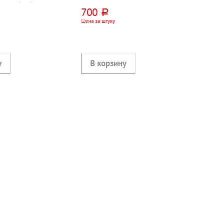
рсть+бамбук
альпаки
700
руб.
Цена за штуку