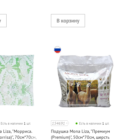
154691
Есть в наличии
1
шт.
Есть в наличии
1
шт.
 Liza, "Морриса.
Подушка Mona Liza, "Премиум
rrisa)", 70см*70см,
(Premium)", 50см*70см, шерсть