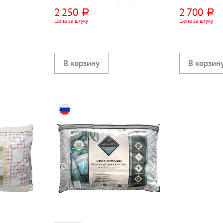
полиэстер+шерсть+бамбук
полиэстер+ше
2 250
2 700
руб.
руб.
Цена за штуку
Цена за штуку