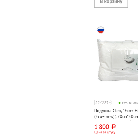
224223
Есть в на
Подушка Cleo, "Эко+ 
(Eco+ new)", 70см*50см
искусственный лебяжи
1 800
руб.
Цена за штуку