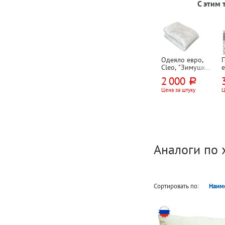
С этим
Одеяло евро,
Cleo, "Зимушка",
е
215см*200см,
"
2 000
руб.
искусственный
лебяжий пух,
с
Цена за штуку
Ц
микрофибра
г
Аналоги по 
Сортировать по:
Наим