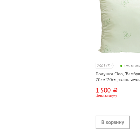
266543
Есть в на
Подушка Cleo, "Бамбук
70см*70см, ткань чехл
100%, наполнитель б
1 500
руб.
пласт 30%, 300г⁄м²
Цена за штуку