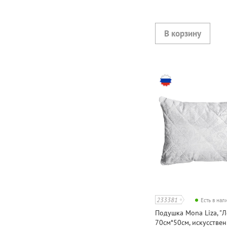
233381
Есть в на
Подушка Mona Liza, "Л
70см*50см, искусстве