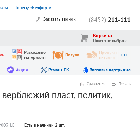
вара
Почему «Белфорт»
(8452)
211-111
Заказать звонок
Корзина
Ничего не выбрано
Расходные
Продукты
ль
Посуда
материалы
питания
Акции
Ремонт ПК
Заправка картриджа
Сравнение
Печать
, верблюжий пласт, политик,
/003-LC
Есть в наличии
2
шт.