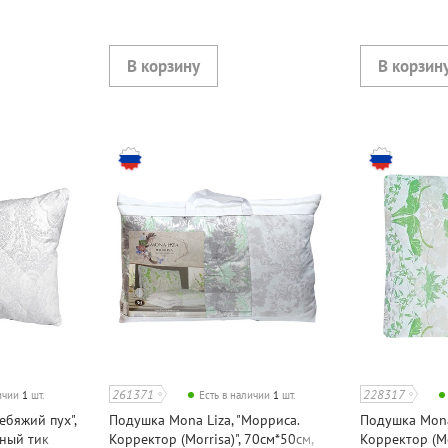
261371
228317
личии
1
шт.
Есть в наличии
1
шт.
ебяжий пух",
Подушка Mona Liza, "Морриса.
Подушка Mona
нный тик
Корректор (Morrisa)", 70см*50см,
Корректор (Mo