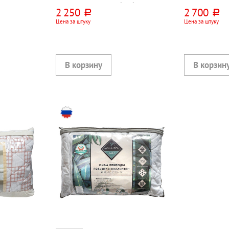
полиэстер+шерсть+бамбук
полиэстер+ше
2 250
2 700
руб.
руб.
Цена за штуку
Цена за штуку