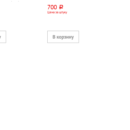
рсть+бамбук
альпаки
700
руб.
Цена за штуку