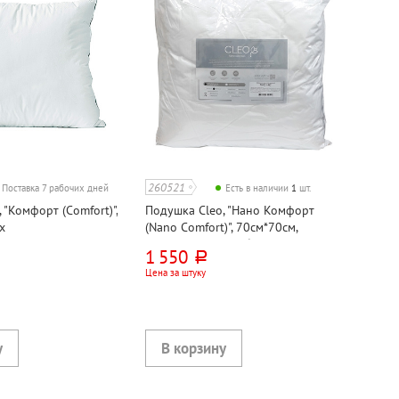
260521
Поставка 7 рабочих дней
Есть в наличии
1
шт.
 "Комфорт (Comfort)",
Подушка Cleo, "Нано Комфорт
х
(Nano Comfort)", 70см*70см,
искусственный лебяжий пух, тик
1 550
руб.
Цена за штуку