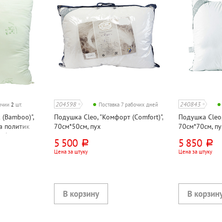
204598
240843
личии
2
шт.
Поставка 7 рабочих дней
 (Bamboo)",
Подушка Cleo, "Комфорт (Comfort)",
Подушка Cleo,
а политик
70см*50см, пух
70см*70см, пу
амбуковый
5 500
5 850
руб.
руб.
Цена за штуку
Цена за штуку