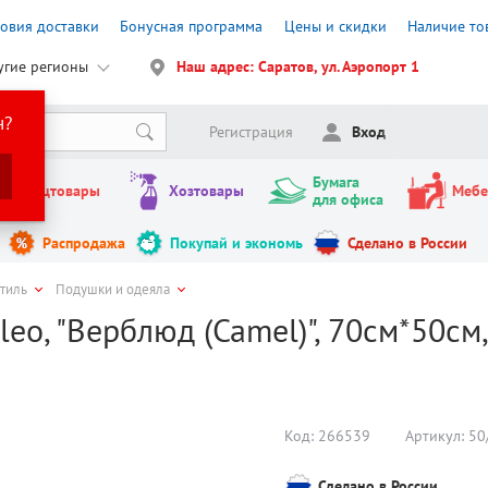
ловия доставки
Бонусная программа
Цены и скидки
Наличие то
угие регионы
Наш адрес: Саратов, ул. Аэропорт 1
н?
Регистрация
Вход
Бумага
Канцтовары
Хозтовары
Мебе
для офиса
Распродажа
Покупай и экономь
Сделано в России
стиль
Подушки и одеяла
eo, "Верблюд (Camel)", 70см*50см
Код:
266539
Артикул:
50
Сделано в России