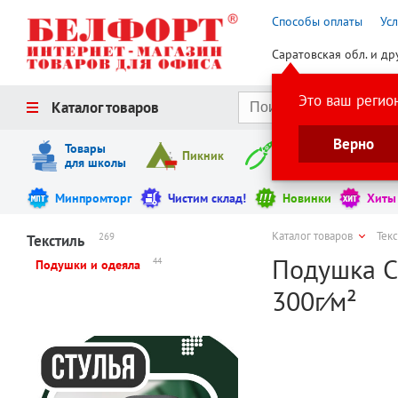
Способы оплаты
Ус
Саратовская обл. и др
Это ваш регио
Каталог товаров
Верно
Товары
Пикник
Инструменты
для школы
Минпромторг
Чистим склад!
Новинки
Хиты
Каталог товаров
Тек
269
Текстиль
Подушка Cl
44
Подушки и одеяла
300г⁄м²