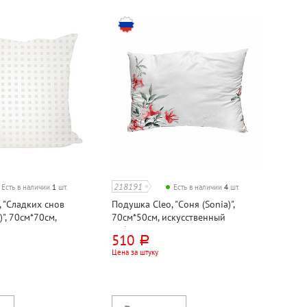
218191
Есть в наличии
1
шт.
Есть в наличии
4
шт.
 "Сладких снов
Подушка Cleo, "Соня (Sonia)",
)", 70см*70см,
70см*50см, искусственный
о
лебяжий пух
510
руб.
Цена за штуку