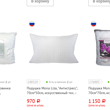
188320
176883
личии
2
шт.
Есть в наличии
2
шт.
Новинка
Подушка Mona Liza, "Антистресс",
Подушка Mona 
,
70см*50см, искусственный тик, с
70см*70см, ис
й пух, тик
карбоновой нитью
карбоновой 
970
1 150
руб.
руб.
Цена за штуку
Цена за штуку