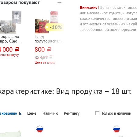
→
 товаром покупают
Внимание!
Цена и остаток товар
или населенном пункте, и могут 
также количество товара в упак
и отличаться от указанных на са
-10%
за особенностей цветопередачи
Покрывало
Плед
Сплит-система
Увлажнитель
вро, Cleo,
полутораспальн
MARSA, MRK-
воздуха
"Махровое
ый, Экономь и
07MGF, 2,25кВт,
ультразвуково
4 000
800
29 990
3 650
руб.
руб.
руб.
руб.
Terry)",
Я, "Снежинки",
2,3кВт
DANTEX, D-H4
220см*200см,
180см*150см,
UG,
ена за штуку
Цена за комплект
Цена за штуку
888,89
руб.
ерое, жаккард
красный,
205мм*332мм*
Цена за штуку
полиэстер
25мм
характеристике: Вид продукта – 18 шт.
енованию
Цене
Наличию
Рейтингу
Только в наличии