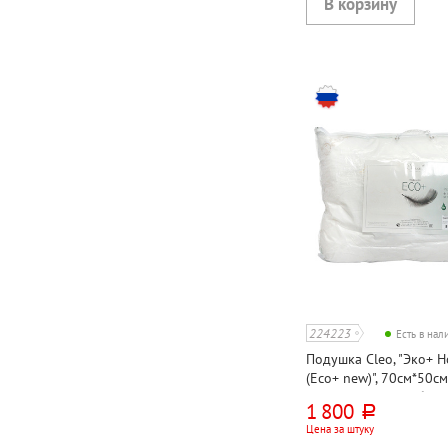
224223
Есть в на
Подушка Cleo, "Эко+ 
(Eco+ new)", 70см*50см
искусственный лебяжи
1 800
руб.
Цена за штуку