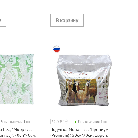
154691
Есть в наличии
1
шт.
Есть в наличии
1
шт.
 Liza, "Морриса.
Подушка Mona Liza, "Премиум
rrisa)", 70см*70см,
(Premium)", 50см*70см, шерсть