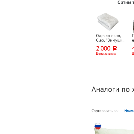
С этим
Одеяло евро,
Cleo, "Зимушка",
е
215см*200см,
2 000
руб.
искусственный
(
лебяжий пух,
Цена за штуку
Ц
микрофибра
с
Аналоги по 
Сортировать по:
Наим