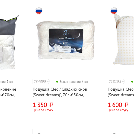
234399
218195
личии
2
шт.
Есть в наличии
4
шт.
сновение
Подушка Cleo, "Сладких снов
Подушка Cleo,
см*70см,
(Sweet dreams)", 70см*50см,
(Sweet dreams
фирное
микроволокно
микроволокн
1 350
1 600
руб.
руб.
Цена за штуку
Цена за штуку