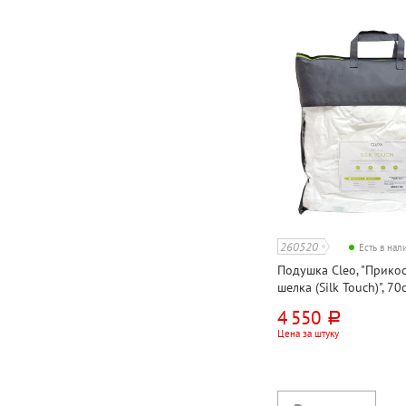
260520
Есть в на
Подушка Cleo, "Прико
шелка (Silk Touch)", 70
70% шелк 30% полиэ
4 550
руб.
волокно, модал
Цена за штуку