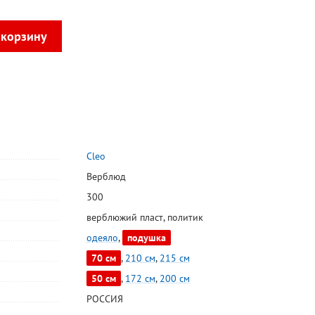
Cleo
Верблюд
300
верблюжий пласт
,
политик
одеяло
,
подушка
70 см
,
210 см
,
215 см
50 см
,
172 см
,
200 см
РОССИЯ