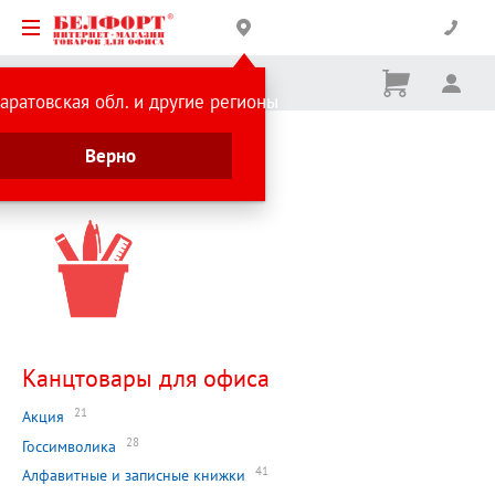
Корзина
Вх
Ничего
аратовская обл. и другие регионы
не
выбрано
Главная страница
Верно
Каталог
Канцтовары для офиса
21
Акция
28
Госсимволика
41
Алфавитные и записные книжки