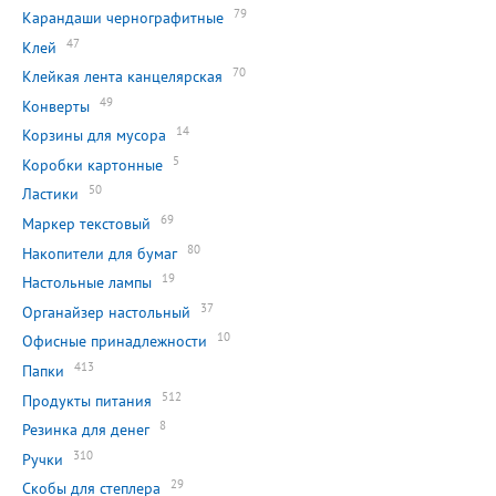
79
Карандаши чернографитные
47
Клей
70
Клейкая лента канцелярская
49
Конверты
14
Корзины для мусора
5
Коробки картонные
50
Ластики
69
Маркер текстовый
80
Накопители для бумаг
19
Настольные лампы
37
Органайзер настольный
10
Офисные принадлежности
413
Папки
512
Продукты питания
8
Резинка для денег
310
Ручки
29
Скобы для степлера