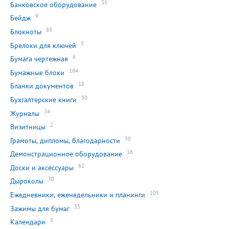
35
Банковское оборудование
9
Бейдж
88
Блокноты
3
Брелоки для ключей
6
Бумага чертежная
164
Бумажные блоки
18
Бланки документов
30
Бухгалтерские книги
34
Журналы
2
Визитницы
50
Грамоты, дипломы, благодарности
16
Демонстрационное оборудование
62
Доски и аксессуары
30
Дыроколы
105
Ежедневники, еженедельники и планинги
33
Зажимы для бумаг
8
Календари