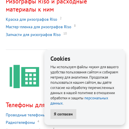
Ризографы Riso и расходные
материалы к ним
2
Краска для ризографов Riso
8
Мастер-пленка для ризографов Riso
10
Запчасти для ризографов Riso
Cookies
Мы используем файлы «куки» для вашего
удобства пользования сайтом и собираем
метрику для аналитики. Продолжая
пользоваться нашим сайтом, вы даёте
согласие на обработку перечисленных
данных в нашей политике в отношении
обработки и защиты
персональных
Телефоны для офиса
данных
.
Я согласен
1
Проводные телефоны
4
Радиотелефоны
5