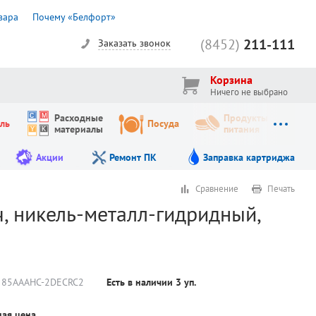
вара
Почему «Белфорт»
(8452)
211-111
Заказать звонок
Корзина
Ничего не выбрано
Расходные
Продукты
ль
Посуда
материалы
питания
Акции
Ремонт ПК
Заправка картриджа
Сравнение
Печать
ч, никель-металл-гидридный,
 85AAAHC-2DECRC2
Есть в наличии
3
уп.
ая цена