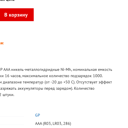
пас
P AAA никель-металлогидридные Ni-Mh, номинальная емкость
ки 16 часов, максимальное количество подзарядок 1000.
 диапазоне температур (от -20 до +50 С). Отсутствует эффект
азряжать аккумуляторы перед зарядом). Количество
2 штуки.
GP
AAA (R03, LR03, 286)