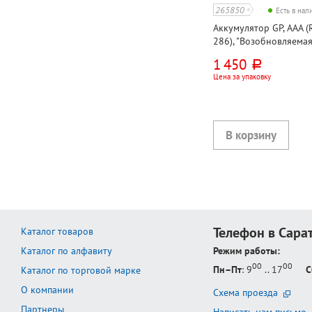
265850
Есть в на
Аккумулятор GP, AAA (R
286), "Возобновляема
(ReEnergy)", 1000Ач, 4
1 450
руб.
Цена за упаковку
Телефон в Сара
Каталог товаров
Каталог по алфавиту
Режим работы:
00
00
Пн–Пт
: 9
.. 17
С
Каталог по торговой марке
О компании
Схема проезда
Партнеры