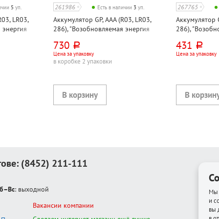
261986
267765
личии
5
уп.
Есть в наличии
3
уп.
03, LR03,
Аккумулятор GP, AAA (R03, LR03,
Аккумулятор G
я энергия
286), "Возобновляемая энергия
286), "Возоб
шт
(ReEnergy)", 1000мАч, 2шт
(ReEnergy)", 
730
431
руб.
руб.
гидридный, 2
Цена за упаковку
Цена за упаковку
в коробке 2 упаковки
тове:
(8452) 211-111
Co
б–Вс
: выходной
Мы 
и с
Вакансии компании
вы 
в о