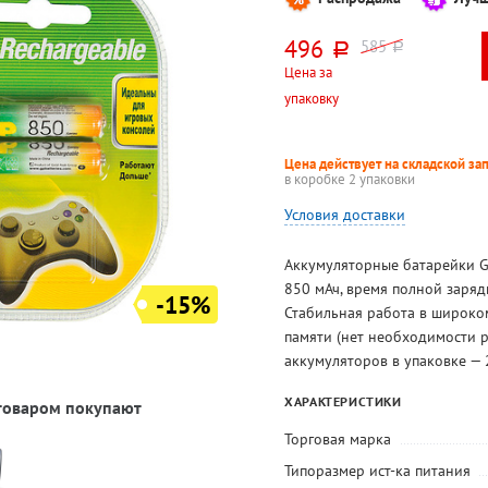
496
585
руб.
руб.
Цена за
упаковку
Цена действует на складской за
в коробке 2 упаковки
Условия доставки
Аккумуляторные батарейки G
850 мАч, время полной заряд
-15%
Стабильная работа в широком
памяти (нет необходимости р
аккумуляторов в упаковке — 
ХАРАКТЕРИСТИКИ
 товаром покупают
Торговая марка
Типоразмер ист-ка питания