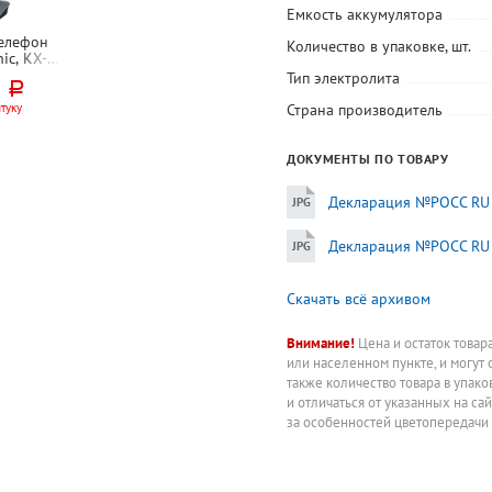
Емкость аккумулятора
елефон
Количество в упаковке, шт.
ic, KX-
1 RUM,
Тип электролита
0
руб.
ик, АОН
Страна производитель
туку
чник 50
в,
 есть,
ДОКУМЕНТЫ ПО ТОВАРУ
фон есть
Декларация №РОСС RU Д
Декларация №РОСС RU Д
Скачать всё архивом
Внимание!
Цена и остаток товар
или населенном пункте, и могут 
также количество товара в упак
и отличаться от указанных на са
за особенностей цветопередачи