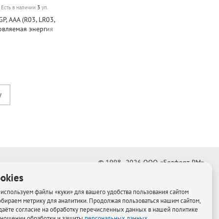
Есть в наличии
3
уп.
P, AAA (R03, LR03,
новляемая энергия
650Ач, никель-металл-
шт
© 1998–2026
ООО «Белфорт-РМ»
okies
Создание интернет-магазина
—
Медиапродукт
используем файлы «куки» для вашего удобства пользования сайтом
обираем метрику для аналитики. Продолжая пользоваться нашим сайтом,
даёте согласие на обработку перечисленных данных в нашей политике
тношении обработки и защиты
персональных данных
.