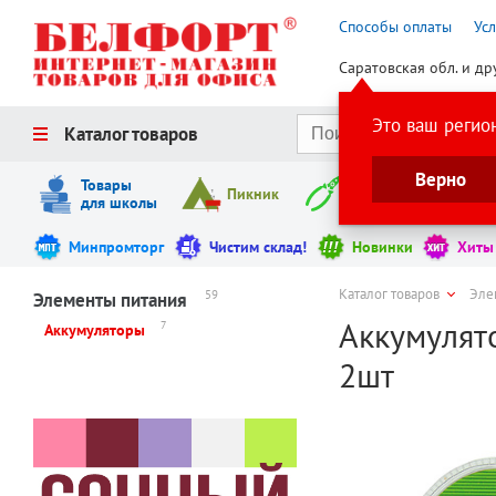
Способы оплаты
Ус
Саратовская обл. и др
Это ваш регио
Каталог товаров
Верно
Товары
Пикник
Инструменты
для школы
Минпромторг
Чистим склад!
Новинки
Хиты
Каталог товаров
Эле
59
Элементы питания
Аккумулято
7
Аккумуляторы
2шт