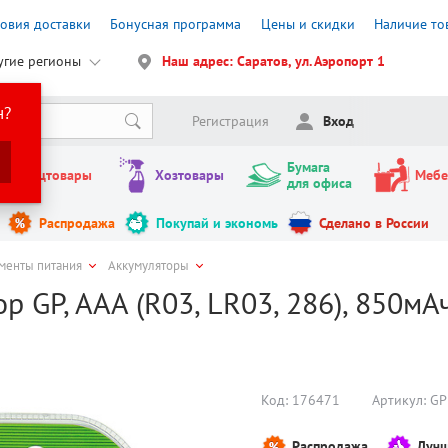
ловия доставки
Бонусная программа
Цены и скидки
Наличие то
угие регионы
Наш адрес: Саратов, ул. Аэропорт 1
н?
Регистрация
Вход
Бумага
Канцтовары
Хозтовары
Мебе
для офиса
Распродажа
Покупай и экономь
Сделано в России
менты питания
Аккумуляторы
р GP, AAA (R03, LR03, 286), 850мА
Код:
176471
Артикул:
GP
Распродажа
Лучш