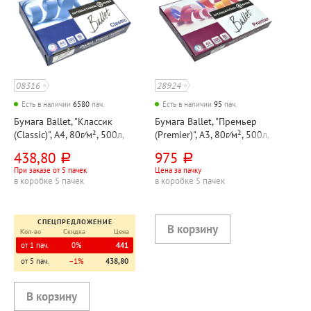
08316
28924
Есть в наличии
6580
пач.
Есть в наличии
95
пач.
Бумага Ballet, "Классик
Бумага Ballet, "Премьер
(Classic)", А4, 80г⁄м², 500л,
(Premier)", А3, 80г⁄м², 500л,
марка B, CIE 153%
марка A, CIE 162%
438,80
975
руб.
руб.
При заказе от 5 пачек
Цена за пачку
в коробке 5 пачек
в коробке 5 пачек
СПЕЦПРЕДЛОЖЕНИЕ
Кол-во
Скидка
Цена
от 1 пач.
0%
441
от 5 пач.
−1%
438,80