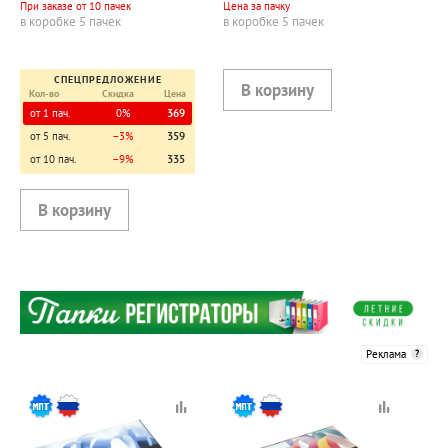
При заказе от 10 пачек
Цена за пачку
в коробке 5 пачек
в коробке 5 пачек
СПЕЦПРЕДЛОЖЕНИЕ
Кол-во
Скидка
Цена
от 1 пач.
0%
369
от 5 пач.
−3%
359
от 10 пач.
−9%
335
Реклама