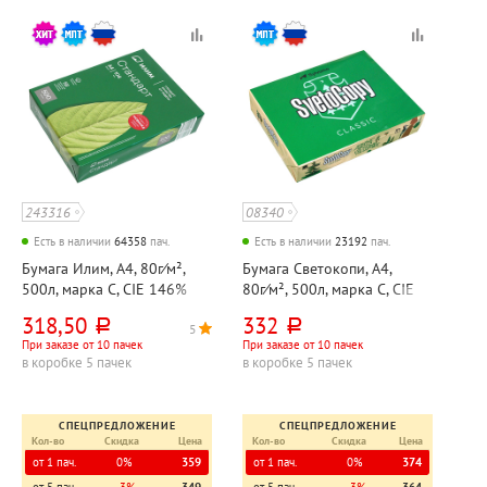
243316
08340
Есть в наличии
64358
пач.
Есть в наличии
23192
пач.
Бумага Илим, А4, 80г⁄м²,
Бумага Светокопи, А4,
500л, марка C, CIE 146%
80г⁄м², 500л, марка C, CIE
146%
318,50
332
руб.
руб.
5
5
При заказе от 10 пачек
При заказе от 10 пачек
в коробке 5 пачек
в коробке 5 пачек
СПЕЦПРЕДЛОЖЕНИЕ
СПЕЦПРЕДЛОЖЕНИЕ
Кол-во
Скидка
Цена
Кол-во
Скидка
Цена
от 1 пач.
0%
359
от 1 пач.
0%
374
от 5 пач.
−3%
349
от 5 пач.
−3%
364