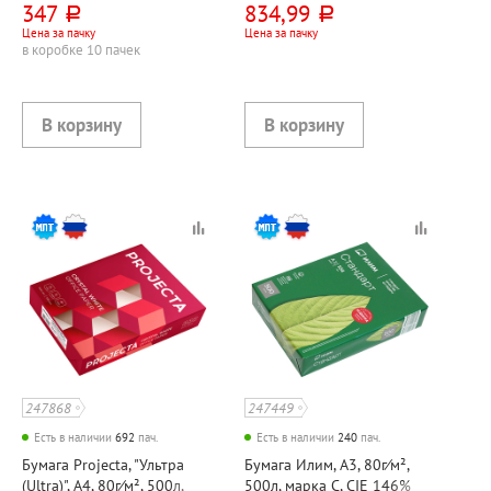
347
834,99
руб.
руб.
Цена за пачку
Цена за пачку
в коробке 10 пачек
247868
247449
Есть в наличии
692
пач.
Есть в наличии
240
пач.
Бумага Projecta, "Ультра
Бумага Илим, А3, 80г⁄м²,
(Ultra)", А4, 80г⁄м², 500л,
500л, марка C, CIE 146%