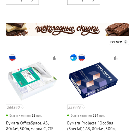
Реклама
266840
229473
Есть в наличии
12
пач.
Есть в наличии
184
пач.
Бумага OfficeSpace, А5,
Бумага Projecta, "Особая
80г⁄м², 500л, марка C, CIE
(Special)", А3, 80г⁄м², 500л,
146%
марка B, CIE 153%