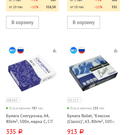
от 10 пач.
−11%
318,50
от 10 пач.
−11%
332
08342
01215
Есть в наличии
787
пач.
Есть в наличии
235
пач.
Бумага Снегурочка, А4,
Бумага Ballet, "Классик
80г⁄м², 500л, марка C, CIE
(Classic)", А3, 80г⁄м², 500л,
146%
марка B, CIE 153%
335
913
руб.
руб.