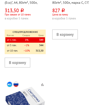
(Eco)", А4, 80г⁄м², 500л,
80г⁄м², 500л, марка C, CIE
марка Cэ, CIE 60%
146%
313,50
827
руб.
руб.
При заказе от 10 пачек
Цена за пачку
в коробке 5 пачек
в коробке 5 пачек
СПЕЦПРЕДЛОЖЕНИЕ
Кол-во
Скидка
Цена
от 1 пач.
0%
349
от 5 пач.
−1%
344
от 10 пач.
−10%
313,50