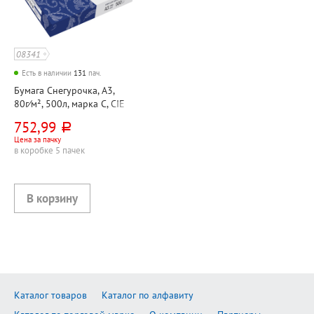
08341
Есть в наличии
131
пач.
Бумага Снегурочка, А3,
80г⁄м², 500л, марка C, CIE
146%
752,99
руб.
Цена за пачку
в коробке 5 пачек
Каталог товаров
Каталог по алфавиту