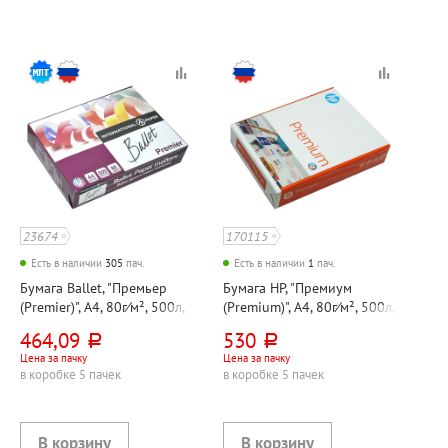
23674
170115
Есть в наличии
305
пач.
Есть в наличии
1
пач.
Бумага Ballet, "Премьер
Бумага HP, "Премиум
(Premier)", А4, 80г⁄м², 500л,
(Premium)", А4, 80г⁄м², 500л,
марка A, CIE 162%
марка A, CIE 161%
464,09
530
руб.
руб.
Цена за пачку
Цена за пачку
в коробке 5 пачек
в коробке 5 пачек