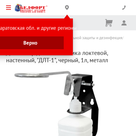
Корзина
Вх
Ничего
аратовская обл. и другие регионы
не
выбрано
Каталог товаров
Средства индивидуальной защиты и дезинфекция
Верно
Диспенсеры для антисептиков
Диспенсер для антисептика локтевой,
настенный, "ДЛТ-1", черный, 1л, металл