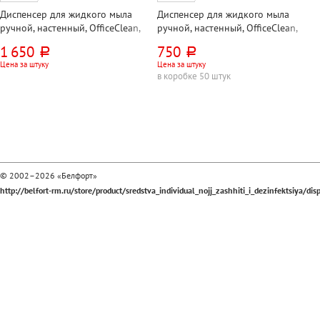
Диспенсер для жидкого мыла
Диспенсер для жидкого мыла
ручной, настенный, OfficeClean,
ручной, настенный, OfficeClean,
"Профессионал (Professional)",
"Профессионал (Professional)",
1 650
750
руб.
руб.
500мл, нержавеющая сталь
500мл, пластик, хром
Цена за штуку
Цена за штуку
в коробке 50 штук
© 2002–2026 «Белфорт»
http://belfort-rm.ru/store/product/sredstva_individual_nojj_zashhiti_i_dezinfektsiya/dis