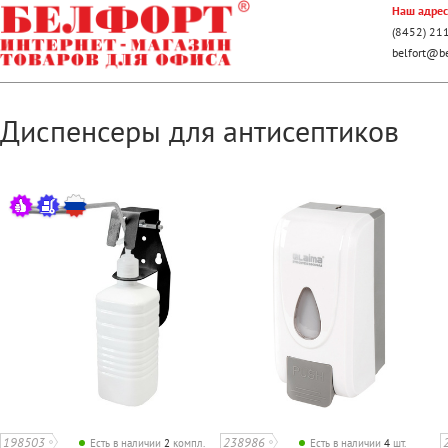
Наш адрес:
(8452) 21
belfort@be
Диспенсеры для антисептиков
198503
238986
Есть в наличии
2
компл.
Есть в наличии
4
шт.