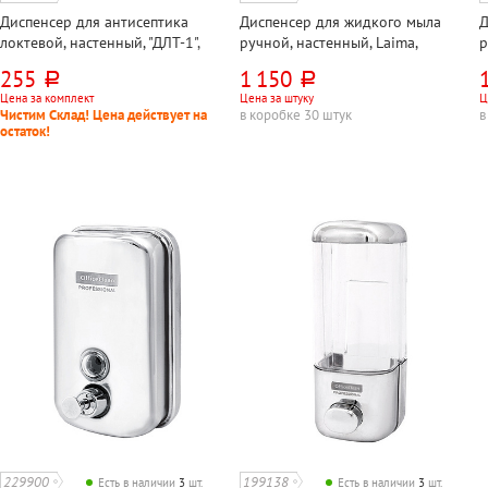
Диспенсер для антисептика
Диспенсер для жидкого мыла
Д
локтевой, настенный, "ДЛТ-1",
ручной, настенный, Laima,
р
черный, 1л, металл
"Профессионал (Professional)", 1л,
"
255
1 150
руб.
руб.
пластик, белый
п
Цена за комплект
Цена за штуку
Ц
Чистим Склад! Цена действует на
в коробке 30 штук
в
остаток!
229900
199138
Есть в наличии
3
шт.
Есть в наличии
3
шт.