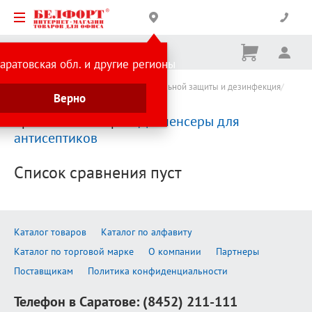
Корзина
Вх
Ничего
аратовская обл. и другие регионы
не
выбрано
Каталог товаров
Средства индивидуальной защиты и дезинфекция
Верно
Диспенсеры для антисептиков
Сравнение товаров:
Диспенсеры для
антисептиков
Список сравнения пуст
Каталог товаров
Каталог по алфавиту
Каталог по торговой марке
О компании
Партнеры
Поставщикам
Политика конфиденциальности
Телефон в Саратове:
(8452) 211-111