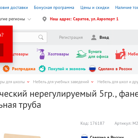
ловия доставки
Бонусная программа
Цены и скидки
Наличие то
угие регионы
Наш адрес: Саратов, ул. Аэропорт 1
н?
Регистрация
Вход
Бумага
Канцтовары
Хозтовары
Мебе
для офиса
Распродажа
Покупай и экономь
Сделано в России
ары для школы
Мебель для учебных заведений
Мебель для школ и др
ческий нерегулируемый 5гр., фан
ьная труба
Код:
176187
Артикул:
М2
Сделано в России