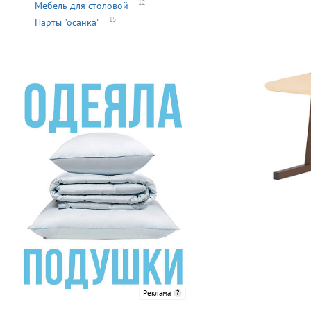
12
Мебель для столовой
15
Парты "осанка"
Реклама