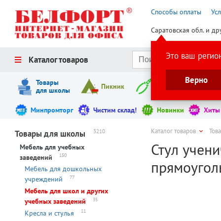
Способы оплаты
Ус
Саратовская обл. и др
Это ваш регио
Каталог товаров
Верно
Товары
Пикник
Инструменты
для школы
Минпромторг
Чистим склад!
Новинки
Хиты
Каталог товаров
Тов
3210
Товары для школы
Стул учени
Мебель для учебных
150
заведений
прямоугол
Мебель для дошкольных
77
учреждений
Мебель для школ и других
35
учебных заведений
11
Кресла и стулья