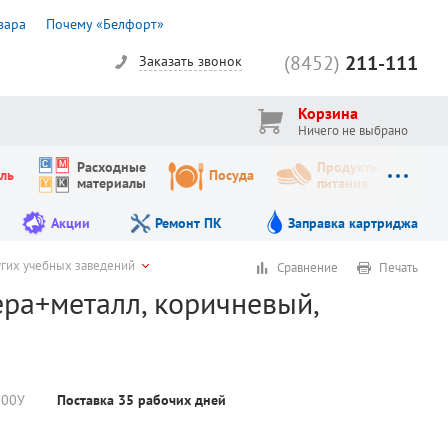
вара
Почему «Белфорт»
(8452)
211-111
Заказать звонок
Корзина
Ничего не выбрано
Расходные
Продукты
ль
Посуда
материалы
питания
Акции
Ремонт ПК
Заправка картриджа
угих учебных заведений
Сравнение
Печать
ера+металл, коричневый,
00У
Поставка 35 рабочих дней