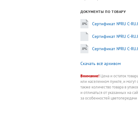
ДОКУМЕНТЫ ПО ТОВАРУ
Сертификат №RU C-RU.H
Сертификат №RU C-RU.H
Сертификат №RU C-RU.
Скачать всё архивом
Внимание!
Цена и остаток товар
или населенном пункте, и могут 
также количество товара в упак
и отличаться от указанных на са
за особенностей цветопередачи