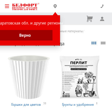
Корзина
Вх
Ничего
аратовская обл. и другие регионы
не
выбрано
Каталог товаров
Хозтовары и упаковочные материалы
Верно
Товары для сада и огорода
Товары для сада и огорода
38
8
Горшки для цветов
Грунты и удобрения