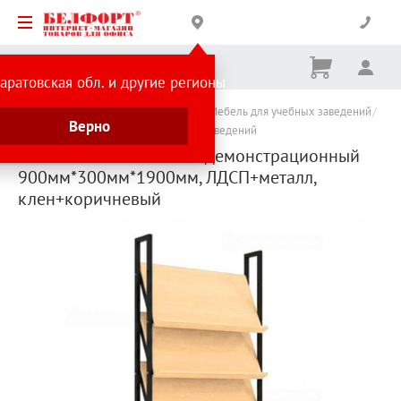
Корзина
Вх
Ничего
аратовская обл. и другие регионы
не
выбрано
Каталог товаров
Товары для школы
Мебель для учебных заведений
Верно
Мебель для школ и других учебных заведений
Стеллаж библиотечный демонстрационный
900мм*300мм*1900мм, ЛДСП+металл,
клен+коричневый